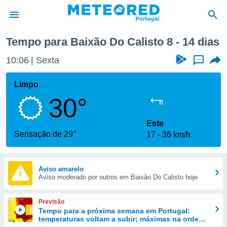
a semana
Tempo para Baixão Do Calisto 8 - 14 dias
de
10:06
Sexta
...
 da
empo.pt) foi
Limpo
or
30°
is para
e as
 fornecidas
Este
 qualidade.
Sensação de 29°
17
36 km/h
r a este
s das
opções:
Aviso amarelo
Aviso moderado por outros em Baixão Do Calisto hoje
ookies e
 forma
Previsão
e digital
Tempo para a próxima semana em Portugal:
temperaturas voltam a subir; máximas na ordem
da,