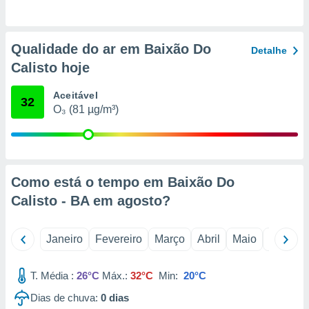
o qual se
ara tal,
 o seu
Qualidade do ar em Baixão Do
to ou opor-
Detalhe
essamento
Calisto hoje
m qualquer
ando em “
Aceitável
32
 ou na
O₃ (81 µg/m³)
 Cookies
te.
 nossos
Como está o tempo em Baixão Do
s o
Calisto - BA em
agosto
?
o de
Janeiro
Fevereiro
Março
Abril
Maio
Junho
e/ou aceder
ões num
T. Média :
26°C
Máx.:
32°C
Min:
20°C
utilizar
ados para
Dias de chuva:
0
dias
publicidade,