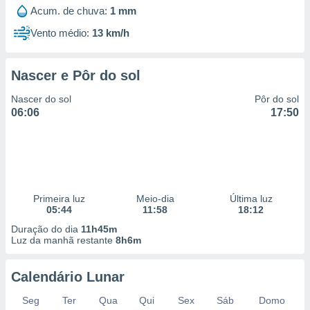
 para
Acum. de chuva:
1 mm
Vento médio:
13 km/h
a, utilizar
selecionar
Nascer e Pôr do sol
a, criar
personalizar
Nascer do sol
Pôr do sol
tilizar
06:06
17:50
selecionar
dos, medir
nho da
, medir o
o dos
Primeira luz
Meio-dia
Última luz
r os
05:44
11:58
18:12
ravés de
Duração do dia
11h45m
s ou
Luz da manhã restante
8h6m
s de dados
es fontes,
 e melhorar
Calendário Lunar
ilizar dados
ara
Seg
Ter
Qua
Qui
Sex
Sáb
Domo