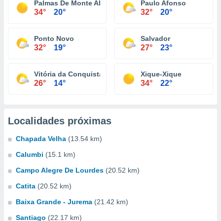
Palmas De Monte Alto
Paulo Afonso
34°
20°
32°
20°
Ponto Novo
Salvador
32°
19°
27°
23°
Vitória da Conquista
Xique-Xique
26°
14°
34°
22°
Localidades próximas
Chapada Velha
(13.54 km)
Calumbi
(15.1 km)
Campo Alegre De Lourdes
(20.52 km)
Catita
(20.52 km)
Baixa Grande - Jurema
(21.42 km)
Santiago
(22.17 km)