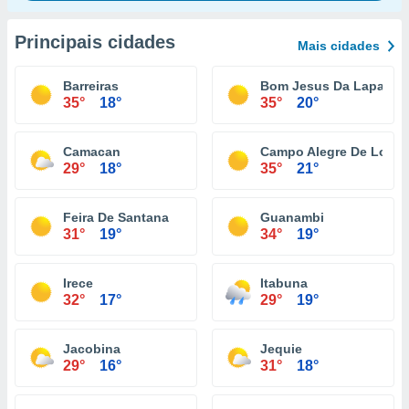
Principais cidades
Mais cidades
Barreiras
Bom Jesus Da Lapa
35°
18°
35°
20°
Camacan
Campo Alegre De Lourd
29°
18°
35°
21°
Feira De Santana
Guanambi
31°
19°
34°
19°
Irece
Itabuna
32°
17°
29°
19°
Jacobina
Jequie
29°
16°
31°
18°