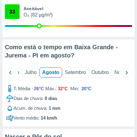
conteúdos.
Aceitável
33
O₃ (82 µg/m³)
ção
ão através
de
,
 e
Como está o tempo em Baixa Grande -
Jurema - PI em
agosto
?
dos,
publicidade
s, estudos
o
Junho
Julho
Agosto
Setembro
Outubro
Novembro
a e
mento de
T. Média :
26°C
Máx.:
32°C
Min:
20°C
ossos 1199
Dias de chuva:
0
dias
eiros
Acum. de chuva:
1 mm
Vento médio:
14 km/h
Nascer e Pôr do sol