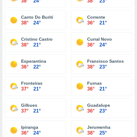
38°
24°
38°
23°
Canto Do Buriti
Corrente
38°
24°
36°
21°
Cristino Castro
Curral Novo
38°
21°
36°
24°
Esperantina
Francisco Santos
36°
22°
38°
23°
Fronteiras
Furnas
37°
21°
36°
21°
Gilbues
Guadalupe
37°
21°
36°
23°
Ipiranga
Jerumenha
36°
24°
38°
25°