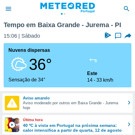
Tempo em Baixa Grande - Jurema - PI
de
15:06
Sábado
...
 da
empo.pt) foi
Nuvens dispersas
or
36°
is para
e as
 fornecidas
Este
 qualidade.
Sensação de 34°
14
33 km/h
r a este
s das
opções:
Aviso amarelo
Aviso moderado por outros em Baixa Grande - Jurema
ookies e
hoje
 forma
Última hora
e digital
40 ºC à vista em Portugal na próxima semana:
calor intensifica a partir de quarta, 12 de agosto
da,