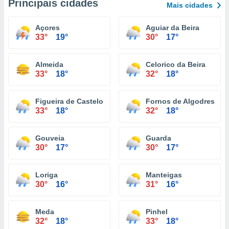
Principais cidades
Mais cidades
Açores
Aguiar da Beira
33°
19°
30°
17°
Almeida
Celorico da Beira
33°
18°
32°
18°
Figueira de Castelo Rodrigo
Fornos de Algodres
33°
18°
32°
18°
Gouveia
Guarda
30°
17°
30°
17°
Loriga
Manteigas
30°
16°
31°
16°
Meda
Pinhel
32°
18°
33°
18°