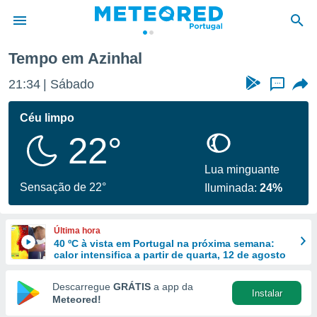
Tempo em Azinhal
de
21:34
Sábado
...
 da
empo.pt) foi
Céu limpo
or
22°
is para
e as
 fornecidas
Lua minguante
 qualidade.
Sensação de 22°
Iluminada:
24%
r a este
s das
opções:
Última hora
40 ºC à vista em Portugal na próxima semana:
ookies e
calor intensifica a partir de quarta, 12 de agosto
 forma
Descarregue
GRÁTIS
a app da
Instalar
e digital
Meteored!
da,