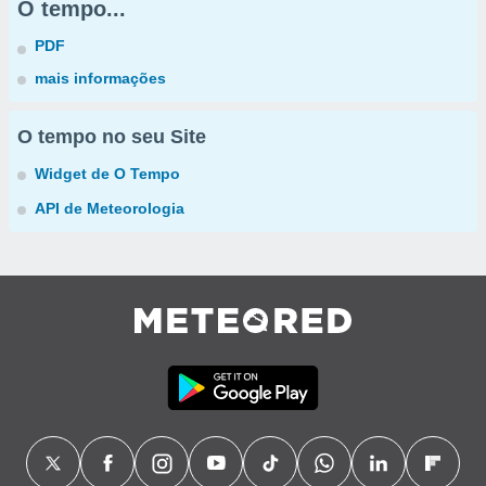
O tempo...
PDF
mais informações
O tempo no seu Site
Widget de O Tempo
API de Meteorologia