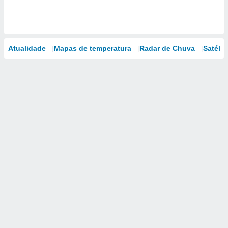
Atualidade
Mapas de temperatura
Radar de Chuva
Satélit