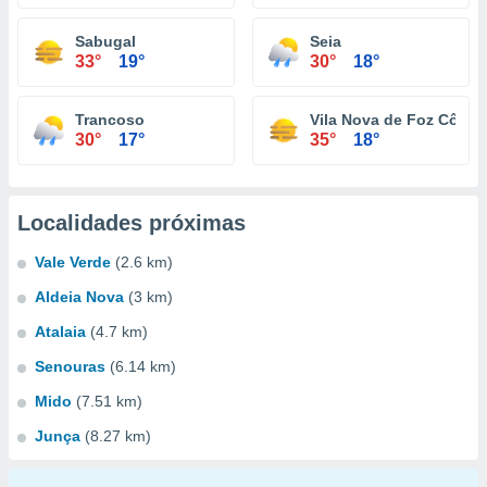
Sabugal
Seia
33°
19°
30°
18°
Trancoso
Vila Nova de Foz Côa
30°
17°
35°
18°
Localidades próximas
Vale Verde
(2.6 km)
Aldeia Nova
(3 km)
Atalaia
(4.7 km)
Senouras
(6.14 km)
Mido
(7.51 km)
Junça
(8.27 km)