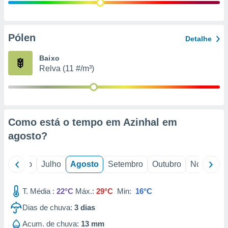
conteúdos.
ção
Pólen
Detalhe
ão através
de
Baixo
,
Relva (11 #/m³)
 e
dos,
publicidade
s, estudos
Como está o tempo em Azinhal em
a e
mento de
agosto
?
ossos 1199
o
Junho
Julho
Agosto
Setembro
Outubro
Novembro
eiros
T. Média :
22°C
Máx.:
29°C
Min:
16°C
Dias de chuva:
3
dias
Acum. de chuva:
13 mm