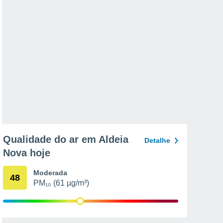
Qualidade do ar em Aldeia
Detalhe
Nova hoje
Moderada
48
PM₁₀ (61 µg/m³)