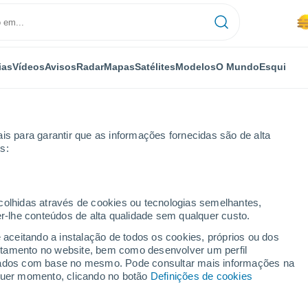
ias
Vídeos
Avisos
Radar
Mapas
Satélites
Modelos
O Mundo
Esqui
is para garantir que as informações fornecidas são de alta
s:
ecolhidas através de cookies ou tecnologias semelhantes,
er-lhe conteúdos de alta qualidade sem qualquer custo.
e aceitando a instalação de todos os cookies, próprios ou dos
rtamento no website, bem como desenvolver um perfil
...
lizados com base no mesmo. Pode consultar mais informações na
lquer momento, clicando no botão
Definições de cookies
Por horas
Névoa de poeira nas próximas
horas