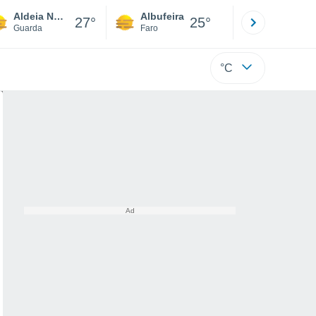
Aldeia Nova
Albufeira
Lisboa
27°
25°
Guarda
Faro
Lisboa
°C