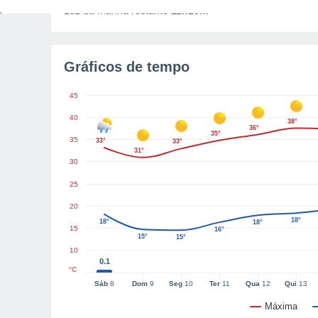
Luz da manhã restante
11h19m
Gráficos de tempo
45
40
38°
36°
35°
35
33°
33°
31°
30
25
20
18°
18°
18°
15
16°
15°
15°
10
0.1
°C
Sáb
8
Dom
9
Seg
10
Ter
11
Qua
12
Qui
13
Máxima