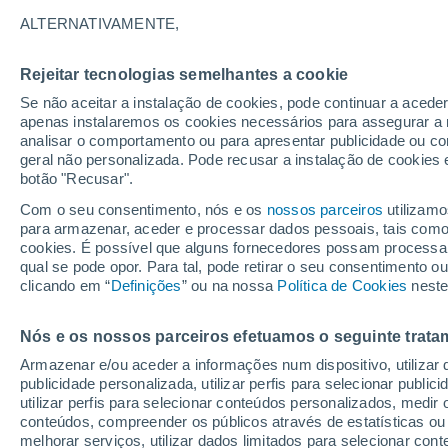
27°
ALTERNATIVAMENTE,
Rejeitar tecnologias semelhantes a cookie
UV
3 Mod
Se não aceitar a instalação de cookies, pode continuar a acede
Sensação de 27°
FPS
6-10
apenas instalaremos os cookies necessários para assegurar a 
analisar o comportamento ou para apresentar publicidade ou co
geral não personalizada. Pode recusar a instalação de cookies 
botão "Recusar".
Última hora
Hoje e amanhã poeiras do Saara “invadem”
Com o seu consentimento, nós e os
nossos parceiros
utilizamo
Portugal: risco de trovoadas no Norte e Centr
para armazenar, aceder e processar dados pessoais, tais como a
aumenta
cookies. É possível que alguns fornecedores possam processa
O Tempo 1 - 7 Dias
Atualidade
Mapas de chuva
R
qual se pode opor. Para tal, pode retirar o seu consentimento 
clicando em “
Definições
” ou na nossa
Política de Cookies
neste
Nós e os nossos parceiros efetuamos o seguinte trata
Amanhã
Segunda
Hoje
Armazenar e/ou aceder a informações num dispositivo, utilizar da
9 Ago.
10 Ago.
8 Ago.
publicidade personalizada, utilizar perfis para selecionar public
utilizar perfis para selecionar conteúdos personalizados, med
conteúdos, compreender os públicos através de estatísticas ou
melhorar serviços, utilizar dados limitados para selecionar cont
30%