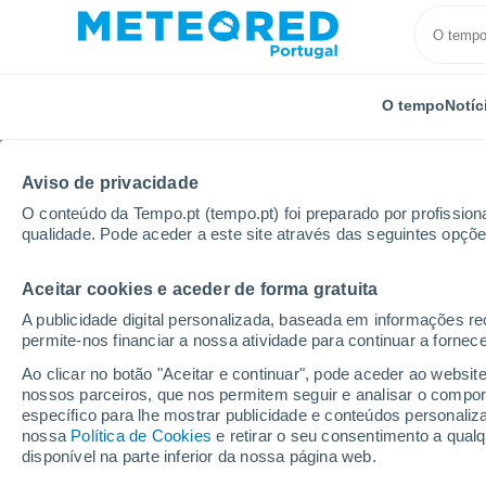
O tempo
Notíc
Aviso de privacidade
O conteúdo da Tempo.pt (tempo.pt) foi preparado por profissiona
qualidade. Pode aceder a este site através das seguintes opçõe
Aceitar cookies e aceder de forma gratuita
Início
Distrito da Guarda
Aldeia Nova
A publicidade digital personalizada, baseada em informações r
permite-nos financiar a nossa atividade para continuar a fornec
Tempo em Aldeia Nova
Ao clicar no botão "Aceitar e continuar", pode aceder ao websit
nossos parceiros, que nos permitem seguir e analisar o compo
09:46
Sábado
específico para lhe mostrar publicidade e conteúdos persona
nossa
Política de Cookies
e retirar o seu consentimento a qua
disponível na parte inferior da nossa página web.
Névoa de poeira