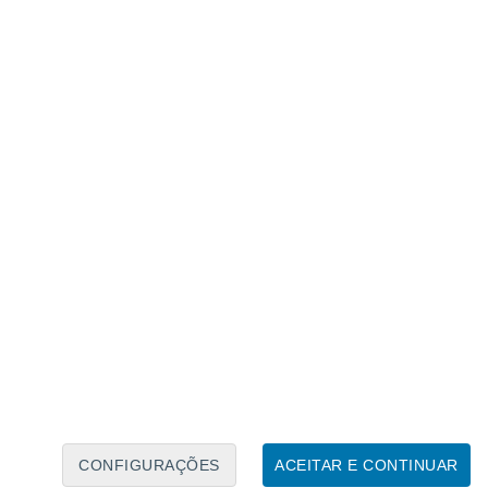
Calendário Lunar
Seg
Ter
Qua
Qui
Sex
Sáb
Domo
8
9
10
11
12
13
14
15
16
17
18
19
20
21
CONFIGURAÇÕES
ACEITAR E CONTINUAR