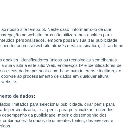
erado
r ao nosso site tempo.pt. Neste caso, informamo-lo de que
navegação no website, mas não utilizaremos cookies para
nteúdos personalizados, embora possa visualizar publicidade
e aceder ao nosso website através desta assinatura, clicando no
s cookies, identificadores únicos ou tecnologias semelhantes
o
 sua visita a este sitio Web, endereços IP e identificadores de
r os seus dados pessoais com base num interesse legítimo, ao
adar de Chuva
Satélites
Modelos
ou opor-se ao processamento de dados em qualquer altura,
 website.
mento de dados:
Terça
Quarta
Quinta
Sexta
dos limitados para selecionar publicidade, criar perfis para
11 Ago.
12 Ago.
13 Ago.
14 Ago.
idade personalizada, criar perfis para personalizar conteúdos,
ir o desempenho da publicidade, medir o desempenho dos
 combinações de dados de diferentes fontes, desenvolver e
eúdos.