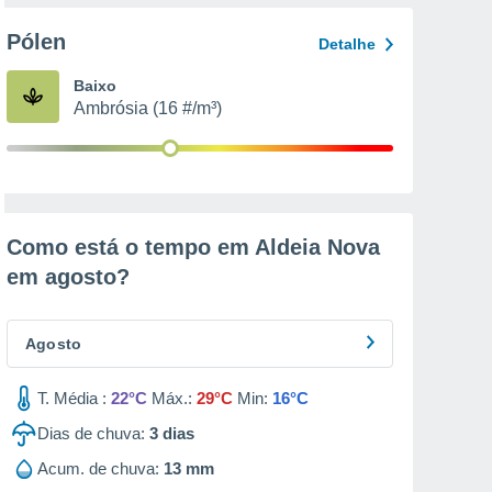
Pólen
Detalhe
Baixo
Ambrósia (16 #/m³)
Como está o tempo em Aldeia Nova
em
agosto
?
Agosto
T. Média :
22°C
Máx.:
29°C
Min:
16°C
Dias de chuva:
3
dias
Acum. de chuva:
13 mm