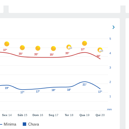
5
37°
37°
4
35°
35°
35°
35°
34°
3
2
21°
19°
18°
18°
17°
17°
17°
1
mm
Sex
14
Sáb
15
Dom
16
Seg
17
Ter
18
Qua
19
Qui
20
Mínima
Chuva