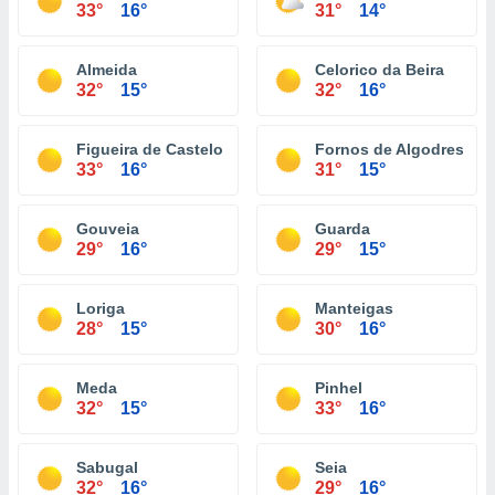
33°
16°
31°
14°
Almeida
Celorico da Beira
32°
15°
32°
16°
Figueira de Castelo Rodrigo
Fornos de Algodres
33°
16°
31°
15°
Gouveia
Guarda
29°
16°
29°
15°
Loriga
Manteigas
28°
15°
30°
16°
Meda
Pinhel
32°
15°
33°
16°
Sabugal
Seia
32°
16°
29°
16°