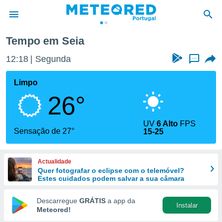
Tempo em Seia
de
12:18
Segunda
...
 da
empo.pt) foi
Limpo
or
26°
is para
e as
 fornecidas
UV
6 Alto
FPS
 qualidade.
Sensação de 27°
15-25
r a este
s das
opções:
Actualidade
Quer fotografar o eclipse com o telemóvel?
ookies e
Estes cuidados podem salvar a sua câmara
 forma
Descarregue
GRÁTIS
a app da
Instalar
e digital
Meteored!
da,