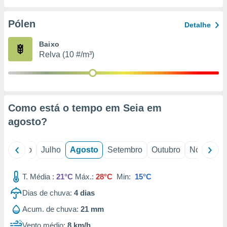
conteúdos.
Pólen
Detalhe
ção
Baixo
ão através
Relva (10 #/m³)
de
,
 e
dos,
publicidade
Como está o tempo em Seia em
s, estudos
agosto
?
a e
mento de
o
Junho
Julho
Agosto
Setembro
Outubro
Novembro
ossos 1199
eiros
T. Média :
21°C
Máx.:
28°C
Min:
15°C
Dias de chuva:
4
dias
Acum. de chuva:
21 mm
Vento médio:
8 km/h