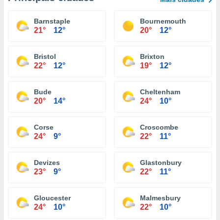
Barnstaple
Bournemouth
21°
12°
20°
12°
Bristol
Brixton
22°
12°
19°
12°
Bude
Cheltenham
20°
14°
24°
10°
Corse
Croscombe
24°
9°
22°
11°
Devizes
Glastonbury
23°
9°
22°
11°
Gloucester
Malmesbury
24°
10°
22°
10°