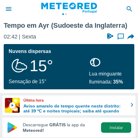
Tempo em Ayr (Sudoeste da Inglaterra)
de
02:42
Sexta
...
 da
empo.pt) foi
Nuvens dispersas
or
15°
is para
e as
 fornecidas
Lua minguante
 qualidade.
Sensação de 15°
Iluminada:
35%
r a este
s das
opções:
Última hora
Aviso amarelo de tempo quente neste distrito:
ookies e
até 39 ºC e noites tropicais; saiba até quando
 forma
Descarregue
GRÁTIS
la app da
Instalar
e digital
Meteored!
da,