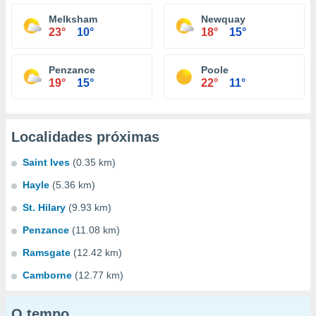
Melksham
Newquay
23°
10°
18°
15°
Penzance
Poole
19°
15°
22°
11°
Localidades próximas
Saint Ives
(0.35 km)
Hayle
(5.36 km)
St. Hilary
(9.93 km)
Penzance
(11.08 km)
Ramsgate
(12.42 km)
Camborne
(12.77 km)
O tempo...