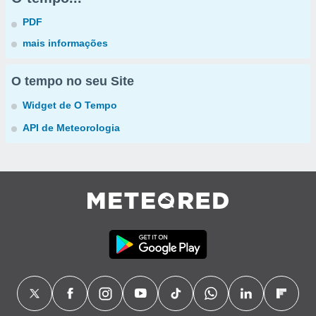
PDF
mais informações
O tempo no seu Site
Widget de O Tempo
API de Meteorologia