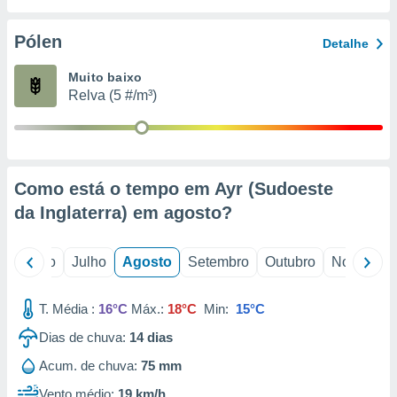
conteúdos.
Pólen
Detalhe
ção
Muito baixo
ão através
Relva (5 #/m³)
de
,
 e
dos,
publicidade
Como está o tempo em Ayr (Sudoeste
s, estudos
da Inglaterra) em
agosto
?
a e
mento de
o
Junho
Julho
Agosto
Setembro
Outubro
Novembro
ossos 1199
eiros
T. Média :
16°C
Máx.:
18°C
Min:
15°C
Dias de chuva:
14
dias
Acum. de chuva:
75 mm
Vento médio:
19 km/h