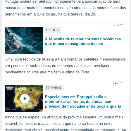
conteúdos.
Portugal poderá ser afetado indiretamente pela aproximação de uma
massa de ar mais frio, contribuindo para uma descida momentânea dos
termómetros em alguns locais, na quarta-feira, dia 29.
ção
25 Abr.
ão através
CIÊNCIA
de
,
A IA acaba de revelar correntes oceânicas
 e
que nunca conseguimos detetar
dos,
Uma nova técnica de IA está a transformar os satélites meteorológicos
publicidade
s, estudos
em poderosos rastreadores de correntes oceânicas, revelando
a e
movimentos ocultos que moldam o clima da Terra.
mento de
24 Abr.
PREVISÃO
ossos 1199
eiros
Especialistas em Portugal estão a
monitorizar as frentes de chuva, com
previsão de trovoadas entre terça e quarta
Ainda que se espere um arranque da próxima semana um pouco mais
estável, os nossos mapas indicam que na terça-feira uma nova
depressão trará chuva, possivelmente acompanhada de trovoada, e um