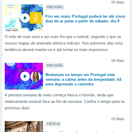
tar a
05 Maio
de cookies,
PREVISÃO
uar a
Frio em maio: Portugal poderá ter até cinco
osso site
dias de ar polar a partir de sábado, dia 9
este caso,
lo de que
talaremos
O mês de maio está a ser mais frio que o normal, segundo o que os
nossos mapas de anomalia térmica indicam. Nos próximos dias esta
s para
tendência deverá manter-se e até tornar-se mais expressiva.
a navegação
, mas não
04 Maio
s cookies
PREVISÃO
ar o
nto ou
Mudanças no tempo em Portugal esta
semana: a calma antes da tempestade; há
ntar
uma depressão a caminho
 ou
A primeira semana de maio começa fresca e húmida, ainda que
dos,
relativamente estável face ao fim de semana. Confira o tempo para os
ssa
ublicidade
próximos dias!
ada. Pode
03 Maio
CIÊNCIA
nstalação de
ceder ao