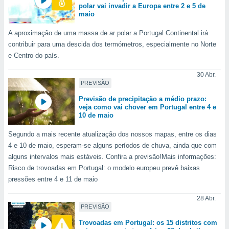
polar vai invadir a Europa entre 2 e 5 de
o qual se
maio
ara tal,
 o seu
A aproximação de uma massa de ar polar a Portugal Continental irá
to ou opor-
contribuir para uma descida dos termómetros, especialmente no Norte
essamento
e Centro do país.
m qualquer
ando em “
30 Abr.
 ou na
PREVISÃO
 Cookies
Previsão de precipitação a médio prazo:
te.
veja como vai chover em Portugal entre 4 e
10 de maio
 nossos
Segundo a mais recente atualização dos nossos mapas, entre os dias
s o
4 e 10 de maio, esperam-se alguns períodos de chuva, ainda que com
alguns intervalos mais estáveis. Confira a previsão!Mais informações:
o de
Risco de trovoadas em Portugal: o modelo europeu prevê baixas
pressões entre 4 e 11 de maio
e/ou aceder
ões num
28 Abr.
utilizar
PREVISÃO
ados para
Trovoadas em Portugal: os 15 distritos com
publicidade,