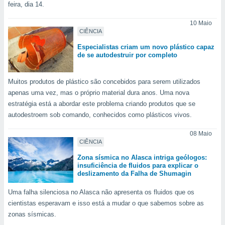
m
feira, dia 14.
 recolhidas
cookies ou
10 Maio
CIÊNCIA
, permite-
Especialistas criam um novo plástico capaz
ar a nossa
de se autodestruir por completo
ara
ACEITAR
 fornecer-
E
os de alta
Muitos produtos de plástico são concebidos para serem utilizados
CONTINUAR
sem
apenas uma vez, mas o próprio material dura anos. Uma nova
sto.
estratégia está a abordar este problema criando produtos que se
CONFIGURAÇÕES
o botão
autodestroem sob comando, conhecidos como plásticos vivos.
ontinuar",
r ao
08 Maio
itando a
CIÊNCIA
de todos os
Zona sísmica no Alasca intriga geólogos: ​​
óprios ou
insuficiência de fluidos para explicar o
parceiros,
deslizamento da Falha de Shumagin
rmitem
lisar o
Uma falha silenciosa no Alasca não apresenta os fluidos que os
nto no
cientistas esperavam e isso está a mudar o que sabemos sobre as
em como
zonas sísmicas.
 um perfil