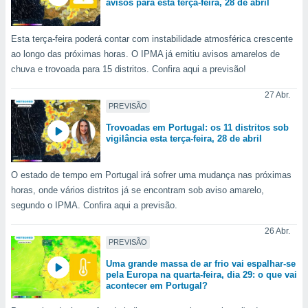
avisos para esta terça-feira, 28 de abril
 para
a, utilizar
Esta terça-feira poderá contar com instabilidade atmosférica crescente
selecionar
ao longo das próximas horas. O IPMA já emitiu avisos amarelos de
chuva e trovoada para 15 distritos. Confira aqui a previsão!
a, criar
personalizar
27 Abr.
tilizar
PREVISÃO
selecionar
Trovoadas em Portugal: os 11 distritos sob
vigilância esta terça-feira, 28 de abril
dos, medir
nho da
, medir o
O estado de tempo em Portugal irá sofrer uma mudança nas próximas
o dos
horas, onde vários distritos já se encontram sob aviso amarelo,
r os
segundo o IPMA. Confira aqui a previsão.
ravés de
s ou
26 Abr.
PREVISÃO
s de dados
es fontes,
Uma grande massa de ar frio vai espalhar-se
 e melhorar
pela Europa na quarta-feira, dia 29: o que vai
ilizar dados
acontecer em Portugal?
ara