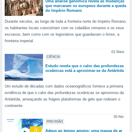
Uma análise genómica revela as mudanças
ite através
que marcaram os europeus durante a queda
atura,
do Império Romano
 botão
Durante séculos, ao longo de toda a fronteira norte do Império Romano,
os habitantes locais coexistiram com os cidadãos romanos e os seus
escravos, bem como com os legionários que guardavam o limes, a
nto, nós e
fronteira imperial.
arceiros
cookies,
02 Maio
ores únicos
CIÊNCIA
ias
s para
Estudo revela que o calor das profundezas
 aceder e
oceânicas está a aproximar-se da Antártida
dados
ais como a
 este sitio
Um estudo de décadas com dados oceanográficos fornece a primeira
eços IP e
evidência de que o calor das profundezas oceânicas se aproximou da
ores de
Antártida, ameaçando as frágeis plataformas de gelo que rodeiam o
possível
continente.
es possam
30 Abr.
os seus
PREVISÃO
oais com
nteresse
Adeus ao tempo ameno: uma massa de ar