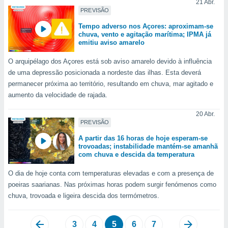
21 Abr.
PREVISÃO
Tempo adverso nos Açores: aproximam-se
chuva, vento e agitação marítima; IPMA já
emitiu aviso amarelo
O arquipélago dos Açores está sob aviso amarelo devido à influência
de uma depressão posicionada a nordeste das ilhas. Esta deverá
permanecer próxima ao território, resultando em chuva, mar agitado e
aumento da velocidade de rajada.
20 Abr.
PREVISÃO
A partir das 16 horas de hoje esperam-se
trovoadas; instabilidade mantém-se amanhã
com chuva e descida da temperatura
O dia de hoje conta com temperaturas elevadas e com a presença de
poeiras saarianas. Nas próximas horas podem surgir fenómenos como
chuva, trovoada e ligeira descida dos termómetros.
3
4
5
6
7