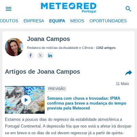
RODUTOS
EMPRESA
EQUIPA
MEIOS
OPORTUNIDADES
de
Joana Campos
 da
Redatora de notícias da Atualidade e Ciência -
1342 artigos
empo.pt) foi
or
is para
e as
Artigos de Joana Campos
 fornecidas
 qualidade.
r a este
11 Maio
PREVISÃO
s das
opções:
Semana com chuva e trovoadas: IPMA
confirma para breve a mudança do tempo
ookies e
prevista pela Meteored
 forma
Estamos a poucos dias do regresso da estabilidade atmosférica a
Portugal Continental. A depressão fria que nos está a afetar irá dissipar-
e digital
da,
se em breve e os dias de sol devem regressar já a partir de quinta-