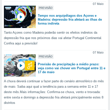
para lhe
07 Maio
licidade e
PREVISÃO
ados com
Tempo nos arquipélagos dos Açores e
Madeira: depressão fria afetará as ilhas de
esmo. Pode
forma indireta
ais
s na nossa
Tanto Açores como Madeira poderão sentir os efeitos indiretos da
 Cookies
e
depressão fria que nos próximos dias vai afetar Portugal Continental.
u
Confira aqui a previsão!
nto a
omento,
07 Maio
 botão
PREVISÃO
de cookies
na parte
Previsão de precipitação a médio prazo:
nossa
veja como vai chover em Portugal entre 11 e
.
17 de maio
IVAMENTE,
A chuva deverá continuar a fazer parte do cenário atmosférico do mês
de maio. Saiba aqui qual a tendência para a semana entre 11 e 17
deste mês.Mais informações: Confirma-se chuva, vento e trovoada:
as
entre sexta e domingo a depressão fria afetará principalmente estes 8
tes a
distritos