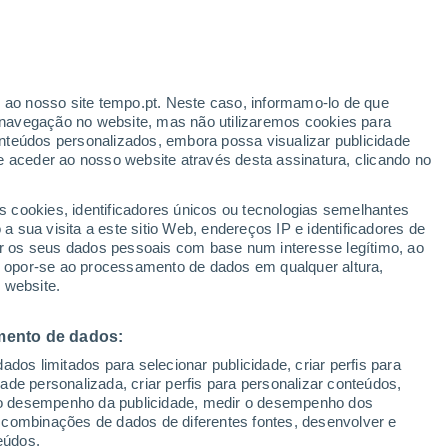
ante
r ao nosso site tempo.pt. Neste caso, informamo-lo de que
:
35%
navegação no website, mas não utilizaremos cookies para
nteúdos personalizados, embora possa visualizar publicidade
e aceder ao nosso website através desta assinatura, clicando no
 até
s cookies, identificadores únicos ou tecnologias semelhantes
 sua visita a este sitio Web, endereços IP e identificadores de
r os seus dados pessoais com base num interesse legítimo, ao
ura
Radar de Chuva
Satélites
Modelos
ou opor-se ao processamento de dados em qualquer altura,
 website.
mento de dados:
egunda
Terça
Quarta
Quinta
dos limitados para selecionar publicidade, criar perfis para
10 Ago.
11 Ago.
12 Ago.
13 Ago.
idade personalizada, criar perfis para personalizar conteúdos,
ir o desempenho da publicidade, medir o desempenho dos
 combinações de dados de diferentes fontes, desenvolver e
eúdos.