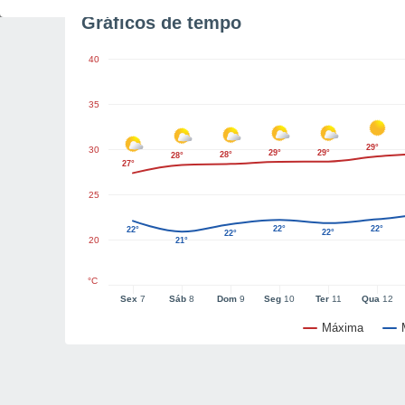
Gráficos de tempo
40
35
29°
30
29°
29°
28°
28°
27°
25
22°
22°
22°
22°
22°
20
21°
°C
Sex
7
Sáb
8
Dom
9
Seg
10
Ter
11
Qua
12
Máxima