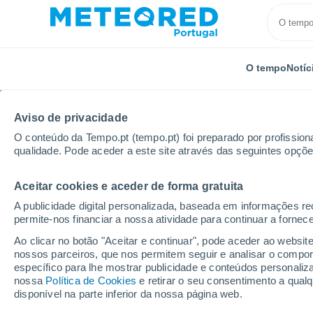
O tempo
Notíc
Aviso de privacidade
O conteúdo da Tempo.pt (tempo.pt) foi preparado por profissiona
qualidade. Pode aceder a este site através das seguintes opçõe
Aceitar cookies e aceder de forma gratuita
Início
Espanha
Andaluzia
Província de Málaga
A publicidade digital personalizada, baseada em informações r
permite-nos financiar a nossa atividade para continuar a fornec
Tempo em Arroyo de la
Ao clicar no botão "Aceitar e continuar", pode aceder ao websit
nossos parceiros, que nos permitem seguir e analisar o compo
06:31
Sexta
específico para lhe mostrar publicidade e conteúdos persona
nossa
Política de Cookies
e retirar o seu consentimento a qua
disponível na parte inferior da nossa página web.
Céu limpo