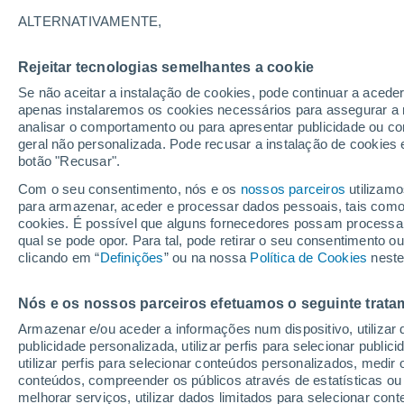
23°
ALTERNATIVAMENTE,
Rejeitar tecnologias semelhantes a cookie
Lua mingu
Se não aceitar a instalação de cookies, pode continuar a acede
Iluminada
Sensação de 24°
apenas instalaremos os cookies necessários para assegurar a 
analisar o comportamento ou para apresentar publicidade ou co
geral não personalizada. Pode recusar a instalação de cookies 
botão "Recusar".
Última hora
Aviso amarelo de tempo quente neste distrito:
Com o seu consentimento, nós e os
nossos parceiros
utilizamo
39 ºC e noites tropicais; saiba até quando
para armazenar, aceder e processar dados pessoais, tais como a
cookies. É possível que alguns fornecedores possam processa
O Tempo 1 - 7 Dias
Atualidade
Mapas de temperat
qual se pode opor. Para tal, pode retirar o seu consentimento 
clicando em “
Definições
” ou na nossa
Política de Cookies
neste
Nós e os nossos parceiros efetuamos o seguinte trata
Amanhã
Domingo
S
Hoje
Armazenar e/ou aceder a informações num dispositivo, utilizar da
8 Ago.
9 Ago.
7 Ago.
publicidade personalizada, utilizar perfis para selecionar public
utilizar perfis para selecionar conteúdos personalizados, med
conteúdos, compreender os públicos através de estatísticas ou
melhorar serviços, utilizar dados limitados para selecionar cont