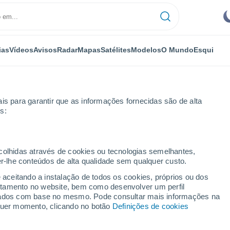
ias
Vídeos
Avisos
Radar
Mapas
Satélites
Modelos
O Mundo
Esqui
is para garantir que as informações fornecidas são de alta
s:
Arroyo de la Miel
ecolhidas através de cookies ou tecnologias semelhantes,
er-lhe conteúdos de alta qualidade sem qualquer custo.
 Miel
e aceitando a instalação de todos os cookies, próprios ou dos
rtamento no website, bem como desenvolver um perfil
...
lizados com base no mesmo. Pode consultar mais informações na
lquer momento, clicando no botão
Definições de cookies
Por horas
Intervalos nublados nas
próximas horas