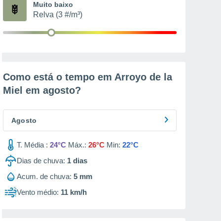
Muito baixo
Relva (3 #/m³)
Como está o tempo em Arroyo de la
Miel em
agosto
?
Agosto
T. Média :
24°C
Máx.:
26°C
Min:
22°C
Dias de chuva:
1
dias
Acum. de chuva:
5 mm
Vento médio:
11 km/h