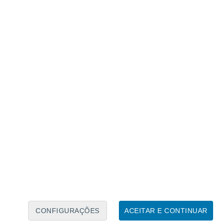
Calendário Lunar
Seg
Ter
Qua
Qui
Sex
Sáb
Domo
7
8
9
10
11
12
13
14
15
16
17
18
19
20
CONFIGURAÇÕES
ACEITAR E CONTINUAR