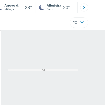
Arroyo de la Miel
Albufeira
Lisboa
23°
20°
Málaga
Faro
Lisboa
°C