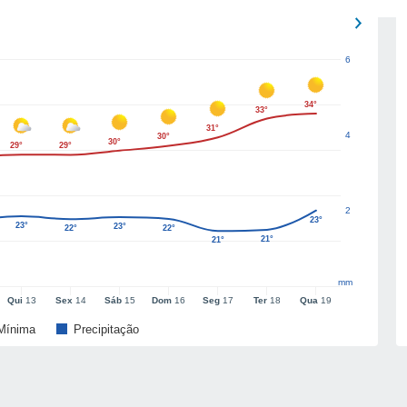
6
34°
33°
31°
4
30°
30°
29°
29°
2
23°
23°
23°
22°
22°
21°
21°
mm
Qui
13
Sex
14
Sáb
15
Dom
16
Seg
17
Ter
18
Qua
19
Mínima
Precipitação