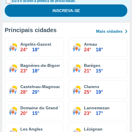
Eu li e aceito a política de privacidade.
Principais cidades
Mais cidades
Argelès-Gazost
Arreau
24°
18°
24°
18°
Bagnères-de-Bigorre
Barèges
23°
18°
21°
15°
Castelnau-Magnoac
Clarens
28°
20°
25°
19°
Domaine du Grand Tourmalet
Lannemezan
20°
15°
23°
17°
Les Angles
Lézignan