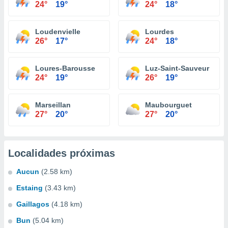
24°
19°
24°
18°
Loudenvielle
Lourdes
26°
17°
24°
18°
Loures-Barousse
Luz-Saint-Sauveur
24°
19°
26°
19°
Marseillan
Maubourguet
27°
20°
27°
20°
Localidades próximas
Aucun
(2.58 km)
Estaing
(3.43 km)
Gaillagos
(4.18 km)
Bun
(5.04 km)