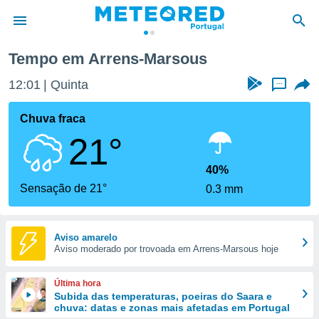
ous
Tempo em Arrens-Marsous
de
12:01
Quinta
...
 da
empo.pt) foi
Chuva fraca
or
21°
is para
e as
 fornecidas
40%
 qualidade.
Sensação de 21°
0.3 mm
r a este
s das
opções:
Aviso amarelo
Aviso moderado por trovoada em Arrens-Marsous hoje
ookies e
 forma
Última hora
e digital
Subida das temperaturas, poeiras do Saara e
chuva: datas e zonas mais afetadas em Portugal
da,