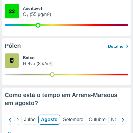
conteúdos.
Aceitável
22
O₃ (55 µg/m³)
ção
ão através
de
,
 e
Pólen
Detalhe
dos,
Baixo
publicidade
Relva (8 #/m³)
s, estudos
a e
mento de
ossos 1199
Como está o tempo em Arrens-Marsous
eiros
em
agosto
?
o
Junho
Julho
Agosto
Setembro
Outubro
Novembro