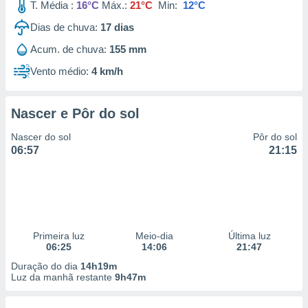
T. Média :
16°C
Máx.:
21°C
Min:
12°C
Dias de chuva:
17
dias
Acum. de chuva:
155 mm
Vento médio:
4 km/h
Nascer e Pôr do sol
Nascer do sol
Pôr do sol
06:57
21:15
Primeira luz
Meio-dia
Última luz
06:25
14:06
21:47
Duração do dia
14h19m
Luz da manhã restante
9h47m