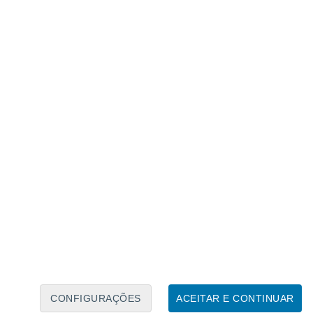
Calendário Lunar
Seg
Ter
Qua
Qui
Sex
Sáb
Domo
7
8
9
10
11
12
13
14
15
16
17
18
19
20
CONFIGURAÇÕES
ACEITAR E CONTINUAR