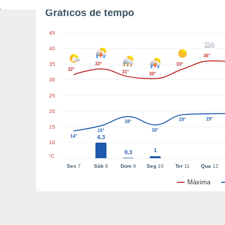
Gráficos de tempo
45
40
36°
35
33°
33°
32°
31°
30°
30
25
20
19°
19°
18°
15
16°
15°
14°
6.3
10
1
0.3
°C
Sex
7
Sáb
8
Dom
9
Seg
10
Ter
11
Qua
12
Máxima