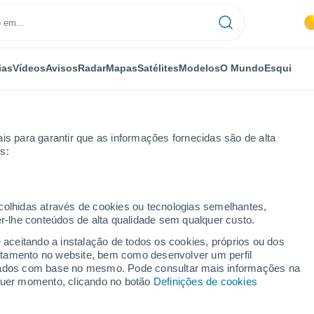
ias
Vídeos
Avisos
Radar
Mapas
Satélites
Modelos
O Mundo
Esqui
is para garantir que as informações fornecidas são de alta
s:
eztu
ecolhidas através de cookies ou tecnologias semelhantes,
er-lhe conteúdos de alta qualidade sem qualquer custo.
tu
e aceitando a instalação de todos os cookies, próprios ou dos
rtamento no website, bem como desenvolver um perfil
...
lizados com base no mesmo. Pode consultar mais informações na
lquer momento, clicando no botão
Definições de cookies
Por horas
Intervalos nublados nas
próximas horas