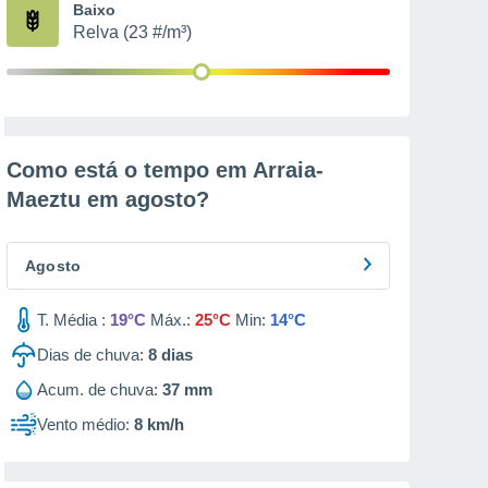
Baixo
Relva (23 #/m³)
Como está o tempo em Arraia-
Maeztu em
agosto
?
Agosto
T. Média :
19°C
Máx.:
25°C
Min:
14°C
Dias de chuva:
8
dias
Acum. de chuva:
37 mm
Vento médio:
8 km/h