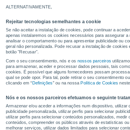
31°
ALTERNATIVAMENTE,
Rejeitar tecnologias semelhantes a cookie
UV
8 Muit
elevado!
Se não aceitar a instalação de cookies, pode continuar a acede
Sensação de 31°
FPS
25-50
apenas instalaremos os cookies necessários para assegurar a 
analisar o comportamento ou para apresentar publicidade ou co
geral não personalizada. Pode recusar a instalação de cookies 
botão "Recusar".
Última hora
Aviso amarelo de tempo quente neste distrito:
Com o seu consentimento, nós e os
nossos parceiros
utilizamo
39 ºC e noites tropicais; saiba até quando
para armazenar, aceder e processar dados pessoais, tais como a
cookies. É possível que alguns fornecedores possam processa
O Tempo 1 - 7 Dias
Atualidade
Mapas de nuvens
qual se pode opor. Para tal, pode retirar o seu consentimento 
clicando em “
Definições
” ou na nossa
Política de Cookies
neste
Nós e os nossos parceiros efetuamos o seguinte trata
Amanhã
Domingo
S
Hoje
Armazenar e/ou aceder a informações num dispositivo, utilizar da
8 Ago.
9 Ago.
7 Ago.
publicidade personalizada, utilizar perfis para selecionar public
utilizar perfis para selecionar conteúdos personalizados, med
conteúdos, compreender os públicos através de estatísticas ou
melhorar serviços, utilizar dados limitados para selecionar cont
80%
60%