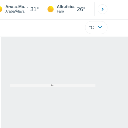
Arraia-Maeztu
Albufeira
Lisboa
31°
26°
Araba/Álava
Faro
Lisboa
°C