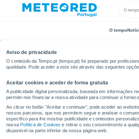
O tempo
Notíc
Aviso de privacidade
O conteúdo da Tempo.pt (tempo.pt) foi preparado por profissiona
qualidade. Pode aceder a este site através das seguintes opçõe
Aceitar cookies e aceder de forma gratuita
Início
Espanha
País Basco
Álava
Arraia-Ma
A publicidade digital personalizada, baseada em informações r
permite-nos financiar a nossa atividade para continuar a fornec
Tempo em Arraia-Maez
Ao clicar no botão "Aceitar e continuar", pode aceder ao websit
nossos parceiros, que nos permitem seguir e analisar o compo
14:54
Sexta
específico para lhe mostrar publicidade e conteúdos persona
nossa
Política de Cookies
e retirar o seu consentimento a qua
disponível na parte inferior da nossa página web.
Limpo