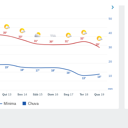
50
35°
40
33°
32°
31°
31°
30°
29°
30
20
19°
18°
17°
18°
16°
10
14°
13°
mm
Qui
13
Sex
14
Sáb
15
Dom
16
Seg
17
Ter
18
Qua
19
Mínima
Chuva