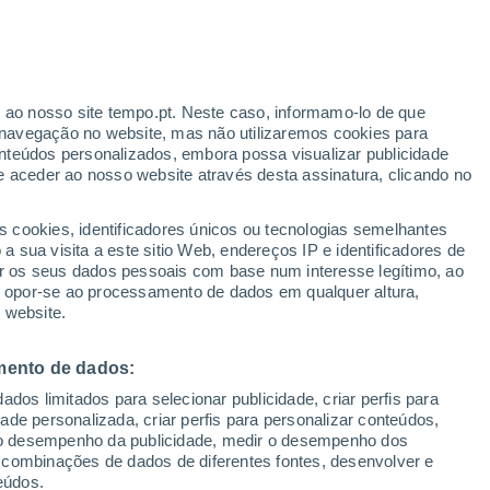
o
r ao nosso site tempo.pt. Neste caso, informamo-lo de que
navegação no website, mas não utilizaremos cookies para
nteúdos personalizados, embora possa visualizar publicidade
e aceder ao nosso website através desta assinatura, clicando no
 até
s cookies, identificadores únicos ou tecnologias semelhantes
 sua visita a este sitio Web, endereços IP e identificadores de
r os seus dados pessoais com base num interesse legítimo, ao
Radar de Chuva
Satélites
Modelos
ou opor-se ao processamento de dados em qualquer altura,
 website.
mento de dados:
egunda
Terça
Quarta
Quinta
dos limitados para selecionar publicidade, criar perfis para
10 Ago.
11 Ago.
12 Ago.
13 Ago.
idade personalizada, criar perfis para personalizar conteúdos,
ir o desempenho da publicidade, medir o desempenho dos
 combinações de dados de diferentes fontes, desenvolver e
eúdos.
40%