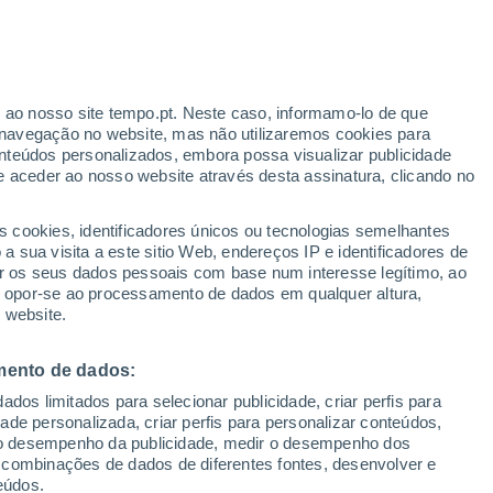
Aviso laranja
Aviso elevado por trovoada em
Legutiano hoje
r ao nosso site tempo.pt. Neste caso, informamo-lo de que
/h
Baixam as temperaturas
navegação no website, mas não utilizaremos cookies para
Durante o dia de amanhã
nteúdos personalizados, embora possa visualizar publicidade
e aceder ao nosso website através desta assinatura, clicando no
:
s cookies, identificadores únicos ou tecnologias semelhantes
sto
 sua visita a este sitio Web, endereços IP e identificadores de
r os seus dados pessoais com base num interesse legítimo, ao
adar de Chuva
Satélites
Modelos
ou opor-se ao processamento de dados em qualquer altura,
 website.
mento de dados:
Terça
Quarta
Quinta
Sexta
dos limitados para selecionar publicidade, criar perfis para
11 Ago.
12 Ago.
13 Ago.
14 Ago.
idade personalizada, criar perfis para personalizar conteúdos,
ir o desempenho da publicidade, medir o desempenho dos
 combinações de dados de diferentes fontes, desenvolver e
eúdos.