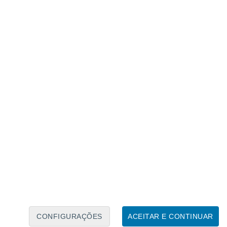
Calendário Lunar
Seg
Ter
Qua
Qui
Sex
Sáb
Domo
8
9
10
11
12
13
14
15
16
17
18
19
20
21
CONFIGURAÇÕES
ACEITAR E CONTINUAR