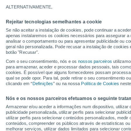
30°
ALTERNATIVAMENTE,
Rejeitar tecnologias semelhantes a cookie
Norte
Se não aceitar a instalação de cookies, pode continuar a acede
Sensação de 30°
15
-
37 km
apenas instalaremos os cookies necessários para assegurar a 
analisar o comportamento ou para apresentar publicidade ou co
geral não personalizada. Pode recusar a instalação de cookies 
botão "Recusar".
Última hora
40 ºC à vista em Portugal na próxima semana
Com o seu consentimento, nós e os
nossos parceiros
utilizamo
calor intensifica a partir de quarta, 12 de ago
para armazenar, aceder e processar dados pessoais, tais como a
cookies. É possível que alguns fornecedores possam processa
O Tempo 1 - 7 Dias
Atualidade
Mapas de chuva
R
qual se pode opor. Para tal, pode retirar o seu consentimento 
clicando em “
Definições
” ou na nossa
Política de Cookies
neste
Nós e os nossos parceiros efetuamos o seguinte trata
Amanhã
Segunda
Hoje
Armazenar e/ou aceder a informações num dispositivo, utilizar da
9 Ago.
10 Ago.
8 Ago.
publicidade personalizada, utilizar perfis para selecionar public
utilizar perfis para selecionar conteúdos personalizados, med
conteúdos, compreender os públicos através de estatísticas ou
melhorar serviços, utilizar dados limitados para selecionar cont
50%
80%