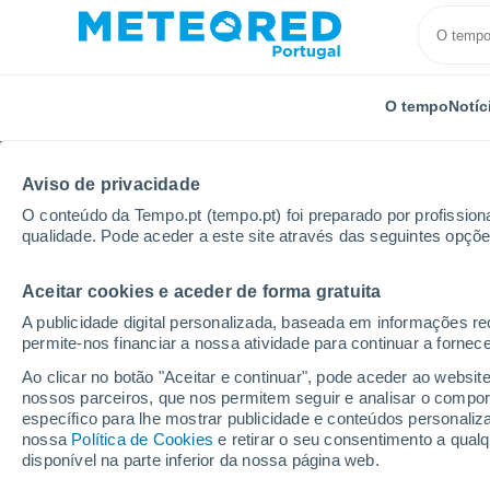
O tempo
Notíc
Aviso de privacidade
O conteúdo da Tempo.pt (tempo.pt) foi preparado por profissiona
qualidade. Pode aceder a este site através das seguintes opçõe
Aceitar cookies e aceder de forma gratuita
Início
Espanha
País Basco
Álava
Legutiano
A publicidade digital personalizada, baseada em informações r
permite-nos financiar a nossa atividade para continuar a fornec
Tempo em Legutiano
Ao clicar no botão "Aceitar e continuar", pode aceder ao websit
nossos parceiros, que nos permitem seguir e analisar o compo
17:05
Sábado
específico para lhe mostrar publicidade e conteúdos persona
nossa
Política de Cookies
e retirar o seu consentimento a qua
disponível na parte inferior da nossa página web.
Trovoada seca