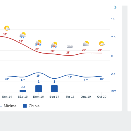
10
36°
7.5
33°
29°
29°
29°
28°
28°
5
2.5
19°
18°
18°
18°
17°
17°
1
1
0.3
mm
Sex
14
Sáb
15
Dom
16
Seg
17
Ter
18
Qua
19
Qui
20
Mínima
Chuva