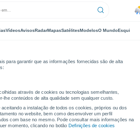
ias
Vídeos
Avisos
Radar
Mapas
Satélites
Modelos
O Mundo
Esqui
is para garantir que as informações fornecidas são de alta
s:
ecolhidas através de cookies ou tecnologias semelhantes,
er-lhe conteúdos de alta qualidade sem qualquer custo.
e aceitando a instalação de todos os cookies, próprios ou dos
rtamento no website, bem como desenvolver um perfil
...
lizados com base no mesmo. Pode consultar mais informações na
lquer momento, clicando no botão
Definições de cookies
Por horas
Chuva fraca nas próximas horas