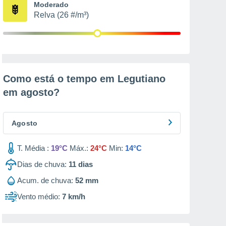
Moderado
Relva (26 #/m³)
Como está o tempo em Legutiano
em
agosto
?
Agosto
T. Média :
19°C
Máx.:
24°C
Min:
14°C
Dias de chuva:
11
dias
Acum. de chuva:
52 mm
Vento médio:
7 km/h