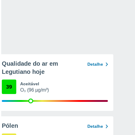
Qualidade do ar em
Detalhe
Legutiano hoje
Aceitável
39
O₃ (96 µg/m³)
Pólen
Detalhe