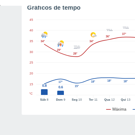
Gráficos de tempo
45
40
37°
36°
35
34°
34°
29°
30
28°
25
20
18°
18°
18°
17°
15
0.8
15°
0.6
°C
Sáb
8
Dom
9
Seg
10
Ter
11
Qua
12
Qui
13
Máxima