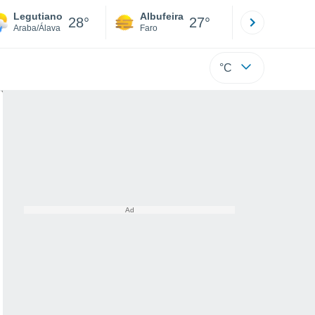
Legutiano
Albufeira
Lisboa
28°
27°
Araba/Álava
Faro
Lisboa
°C