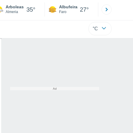
Arboleas
Albufeira
Lisboa
35°
27°
Almeria
Faro
Lisboa
°C