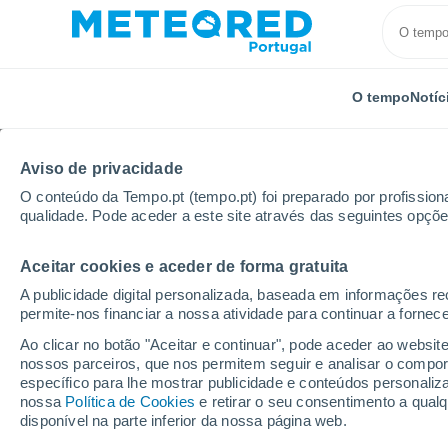
O tempo
Notíc
Aviso de privacidade
O conteúdo da Tempo.pt (tempo.pt) foi preparado por profissiona
qualidade. Pode aceder a este site através das seguintes opçõe
Aceitar cookies e aceder de forma gratuita
Início
Espanha
Andaluzia
Província de Almería
A publicidade digital personalizada, baseada em informações r
permite-nos financiar a nossa atividade para continuar a fornec
Tempo em Arboleas
Ao clicar no botão "Aceitar e continuar", pode aceder ao websit
nossos parceiros, que nos permitem seguir e analisar o compo
17:20
Sábado
específico para lhe mostrar publicidade e conteúdos persona
nossa
Política de Cookies
e retirar o seu consentimento a qua
disponível na parte inferior da nossa página web.
Nuvens dispersas