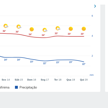
6
36°
36°
35°
35°
35°
34°
34°
4
2
24°
24°
23°
23°
23°
22°
22°
mm
Sex
14
Sáb
15
Dom
16
Seg
17
Ter
18
Qua
19
Qui
20
Mínima
Precipitação