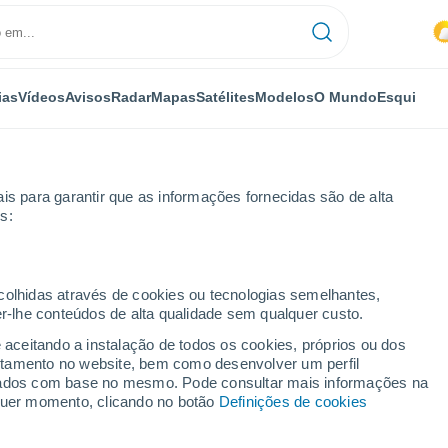
ias
Vídeos
Avisos
Radar
Mapas
Satélites
Modelos
O Mundo
Esqui
is para garantir que as informações fornecidas são de alta
s:
Arboleas
ecolhidas através de cookies ou tecnologias semelhantes,
er-lhe conteúdos de alta qualidade sem qualquer custo.
e aceitando a instalação de todos os cookies, próprios ou dos
rtamento no website, bem como desenvolver um perfil
...
lizados com base no mesmo. Pode consultar mais informações na
lquer momento, clicando no botão
Definições de cookies
Por horas
Intervalos nublados nas
próximas horas