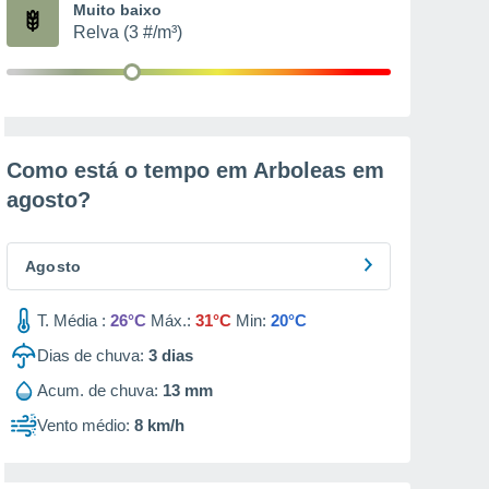
Muito baixo
Relva (3 #/m³)
Como está o tempo em Arboleas em
agosto
?
Agosto
T. Média :
26°C
Máx.:
31°C
Min:
20°C
Dias de chuva:
3
dias
Acum. de chuva:
13 mm
Vento médio:
8 km/h