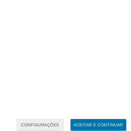
Calendário Lunar
Seg
Ter
Qua
Qui
Sex
Sáb
Domo
8
9
10
11
12
13
14
15
16
17
18
19
20
21
CONFIGURAÇÕES
ACEITAR E CONTINUAR