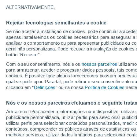
35°
ALTERNATIVAMENTE,
Rejeitar tecnologias semelhantes a cookie
Sudeste
Se não aceitar a instalação de cookies, pode continuar a acede
Sensação de 35°
15
-
36 km
apenas instalaremos os cookies necessários para assegurar a 
analisar o comportamento ou para apresentar publicidade ou co
geral não personalizada. Pode recusar a instalação de cookies 
botão "Recusar".
Última hora
40 ºC à vista em Portugal na próxima semana
Com o seu consentimento, nós e os
nossos parceiros
utilizamo
calor intensifica a partir de quarta, 12 de ago
para armazenar, aceder e processar dados pessoais, tais como a
cookies. É possível que alguns fornecedores possam processa
O Tempo 1 - 7 Dias
Atualidade
Mapas de nuvens
qual se pode opor. Para tal, pode retirar o seu consentimento 
clicando em “
Definições
” ou na nossa
Política de Cookies
neste
Nós e os nossos parceiros efetuamos o seguinte trata
Amanhã
Segunda
Hoje
Armazenar e/ou aceder a informações num dispositivo, utilizar da
9 Ago.
10 Ago.
8 Ago.
publicidade personalizada, utilizar perfis para selecionar public
utilizar perfis para selecionar conteúdos personalizados, med
conteúdos, compreender os públicos através de estatísticas ou
melhorar serviços, utilizar dados limitados para selecionar cont