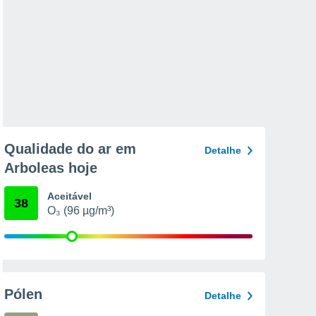
Qualidade do ar em
Detalhe
Arboleas hoje
Aceitável
38
O₃ (96 µg/m³)
Pólen
Detalhe