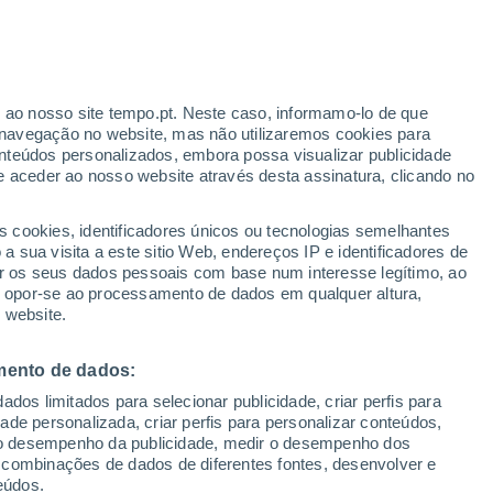
r ao nosso site tempo.pt. Neste caso, informamo-lo de que
/h
navegação no website, mas não utilizaremos cookies para
nteúdos personalizados, embora possa visualizar publicidade
e aceder ao nosso website através desta assinatura, clicando no
:
s cookies, identificadores únicos ou tecnologias semelhantes
sto
 sua visita a este sitio Web, endereços IP e identificadores de
r os seus dados pessoais com base num interesse legítimo, ao
Radar de Chuva
Satélites
Modelos
ou opor-se ao processamento de dados em qualquer altura,
 website.
mento de dados:
Terça
Quarta
Quinta
Sexta
dos limitados para selecionar publicidade, criar perfis para
11 Ago.
12 Ago.
13 Ago.
14 Ago.
idade personalizada, criar perfis para personalizar conteúdos,
ir o desempenho da publicidade, medir o desempenho dos
 combinações de dados de diferentes fontes, desenvolver e
eúdos.