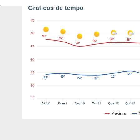
Gráficos de tempo
45
40
38°
37°
36°
36°
36°
35°
35
30
25
26°
25°
25°
24°
24°
24°
20
°C
Sáb
8
Dom
9
Seg
10
Ter
11
Qua
12
Qui
13
Máxima