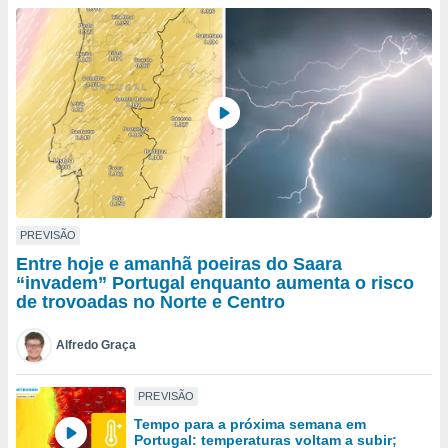
para lhe
licidade e
ados com
esmo. Pode
ais
s na nossa
 Cookies
e
u
nto a
omento,
 botão
de cookies
PREVISÃO
na parte
Entre hoje e amanhã poeiras do Saara
nossa
“invadem” Portugal enquanto aumenta o risco
.
de trovoadas no Norte e Centro
IVAMENTE,
Alfredo Graça
as
PREVISÃO
tes a
Tempo para a próxima semana em
Portugal: temperaturas voltam a subir;