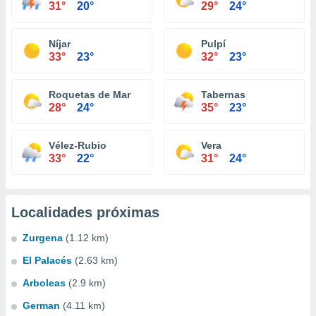
31°
20°
29°
24°
Níjar
Pulpí
33°
23°
32°
23°
Roquetas de Mar
Tabernas
28°
24°
35°
23°
Vélez-Rubio
Vera
33°
22°
31°
24°
Localidades próximas
Zurgena
(1.12 km)
El Palacés
(2.63 km)
Arboleas
(2.9 km)
German
(4.11 km)