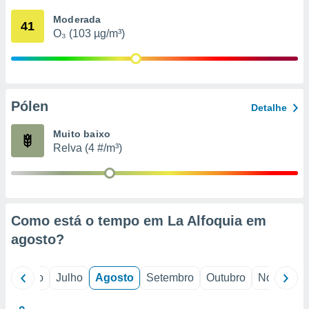
conteúdos.
Moderada
41
O₃ (103 µg/m³)
ção
ão através
de
,
 e
Pólen
Detalhe
dos,
Muito baixo
publicidade
Relva (4 #/m³)
s, estudos
a e
mento de
ossos 1199
Como está o tempo em La Alfoquia em
eiros
agosto
?
o
Junho
Julho
Agosto
Setembro
Outubro
Novembro