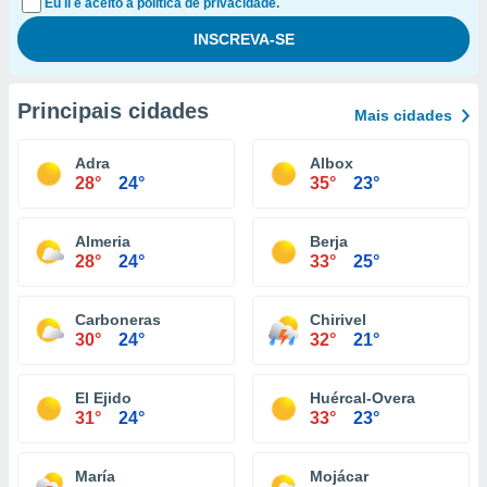
Eu li e aceito a política de privacidade.
Principais cidades
Mais cidades
Adra
Albox
28°
24°
35°
23°
Almeria
Berja
28°
24°
33°
25°
Carboneras
Chirivel
30°
24°
32°
21°
El Ejido
Huércal-Overa
31°
24°
33°
23°
María
Mojácar