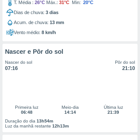
T. Média :
26°C
Máx.:
31°C
Min:
20°C
Dias de chuva:
3
dias
Acum. de chuva:
13 mm
Vento médio:
8 km/h
Nascer e Pôr do sol
Nascer do sol
Pôr do sol
07:16
21:10
Primeira luz
Meio-dia
Última luz
06:48
14:14
21:39
Duração do dia
13h54m
Luz da manhã restante
12h13m