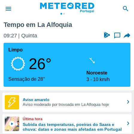
quia
Tempo em La Alfoquia
de
09:27
Quinta
...
 da
empo.pt) foi
Limpo
or
26°
is para
e as
 fornecidas
Noroeste
 qualidade.
Sensação de 28°
3
10 km/h
r a este
s das
opções:
Aviso amarelo
Aviso moderado por trovoada em La Alfoquia hoje
ookies e
 forma
Última hora
e digital
Subida das temperaturas, poeiras do Saara e
chuva: datas e zonas mais afetadas em Portugal
da,