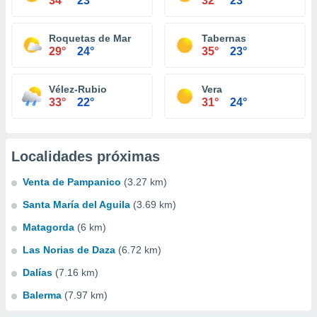
34°
23°
32°
23°
Roquetas de Mar
Tabernas
29°
24°
35°
23°
Vélez-Rubio
Vera
33°
22°
31°
24°
Localidades próximas
Venta de Pampanico
(3.27 km)
Santa María del Aguila
(3.69 km)
Matagorda
(6 km)
Las Norias de Daza
(6.72 km)
Dalías
(7.16 km)
Balerma
(7.97 km)