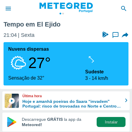
Tempo em El Ejido
de
21:04
Sexta
...
 da
empo.pt) foi
Nuvens dispersas
or
27°
is para
e as
 fornecidas
Sudeste
 qualidade.
Sensação de 32°
3
14 km/h
r a este
s das
opções:
Última hora
Hoje e amanhã poeiras do Saara “invadem”
ookies e
Portugal: risco de trovoadas no Norte e Centro
 forma
aumenta
Descarregue
GRÁTIS
la app da
Instalar
e digital
Meteored!
da,