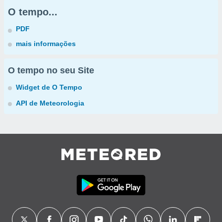
O tempo...
PDF
mais informações
O tempo no seu Site
Widget de O Tempo
API de Meteorologia