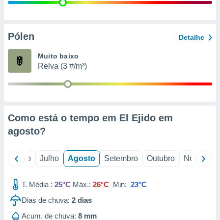
conteúdos.
ção
Pólen
Detalhe
ão através
de
Muito baixo
,
Relva (3 #/m³)
 e
dos,
publicidade
s, estudos
Como está o tempo em El Ejido em
a e
mento de
agosto
?
ossos 1199
o
Junho
Julho
Agosto
Setembro
Outubro
Novembro
eiros
T. Média :
25°C
Máx.:
26°C
Min:
23°C
Dias de chuva:
2
dias
Acum. de chuva:
8 mm