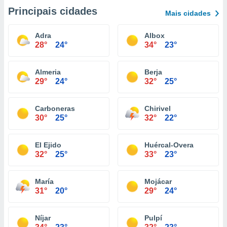
Principais cidades
Mais cidades
Adra
Albox
28°
24°
34°
23°
Almeria
Berja
29°
24°
32°
25°
Carboneras
Chirivel
30°
25°
32°
22°
El Ejido
Huércal-Overa
32°
25°
33°
23°
María
Mojácar
31°
20°
29°
24°
Níjar
Pulpí