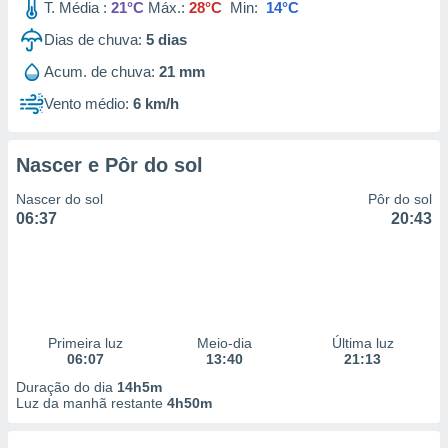
T. Média :
21°C
Máx.:
28°C
Min:
14°C
Dias de chuva:
5
dias
Acum. de chuva:
21 mm
Vento médio:
6 km/h
Nascer e Pôr do sol
Nascer do sol
Pôr do sol
06:37
20:43
Primeira luz
Meio-dia
Última luz
06:07
13:40
21:13
Duração do dia
14h5m
Luz da manhã restante
4h50m