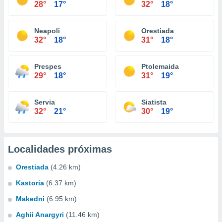
28°
17°
32°
18°
Neapoli
Orestiada
32°
18°
31°
18°
Prespes
Ptolemaida
29°
18°
31°
19°
Servia
Siatista
32°
21°
30°
19°
Localidades próximas
Orestiada
(4.26 km)
Kastoria
(6.37 km)
Makedni
(6.95 km)
Aghii Anargyri
(11.46 km)