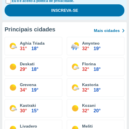
Eu li e aceito a política de privacidade.
Principais cidades
Mais cidades
Aghia Triada
Amynteo
31°
18°
32°
19°
Deskati
Florina
29°
18°
32°
18°
Grevena
Kastoria
34°
19°
32°
18°
Kastraki
Kozani
30°
15°
32°
20°
Livadero
Meliti