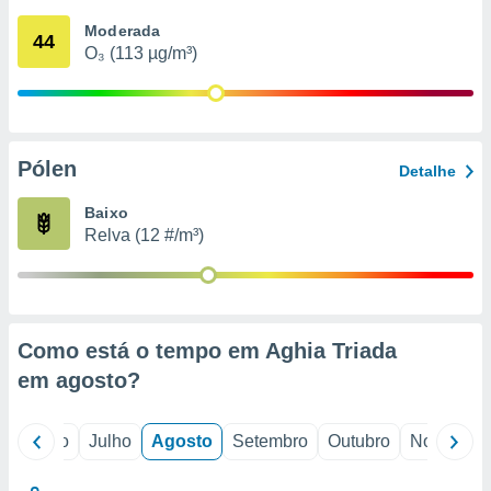
conteúdos.
Moderada
44
O₃ (113 µg/m³)
ção
ão através
de
,
 e
Pólen
Detalhe
dos,
Baixo
publicidade
Relva (12 #/m³)
s, estudos
a e
mento de
ossos 1199
Como está o tempo em Aghia Triada
eiros
em
agosto
?
o
Junho
Julho
Agosto
Setembro
Outubro
Novembro