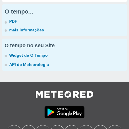
O tempo...
PDF
mais informações
O tempo no seu Site
Widget de O Tempo
API de Meteorologia