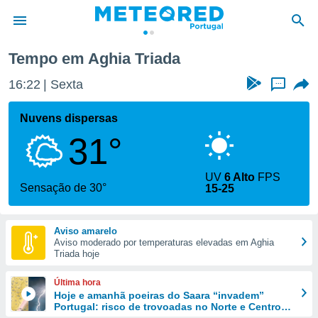
Tempo em Aghia Triada
de
16:23
Sexta
...
 da
empo.pt) foi
Nuvens dispersas
or
31°
is para
e as
 fornecidas
UV
6 Alto
FPS
 qualidade.
Sensação de 30°
15-25
r a este
s das
opções:
Aviso amarelo
Aviso moderado por temperaturas elevadas em Aghia
ookies e
Triada hoje
 forma
Última hora
e digital
Hoje e amanhã poeiras do Saara “invadem”
Portugal: risco de trovoadas no Norte e Centro
da,