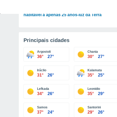
ASTRONOMIA
Incrível: descoberto um planeta potencialment
habitável a apenas 25 anos-luz da Terra
Principais cidades
Argostoli
Chania
36°
27°
30°
27°
Iráclio
Kalamata
31°
26°
35°
25°
Lefkada
Leonidio
34°
26°
35°
29°
Samos
Santorini
37°
24°
29°
26°