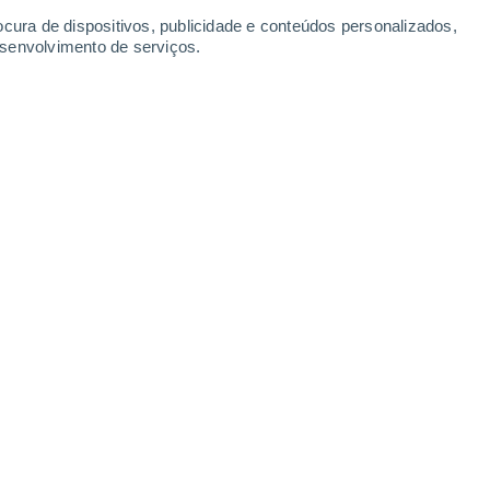
31°
27°
25°
26°
ocura de dispositivos, publicidade e conteúdos personalizados,
Chania
Karpathos
Iráclio
esenvolvimento de serviços.
Leaflet
|
©
OpenStreetMap
|
ECMWF
by © Meteored