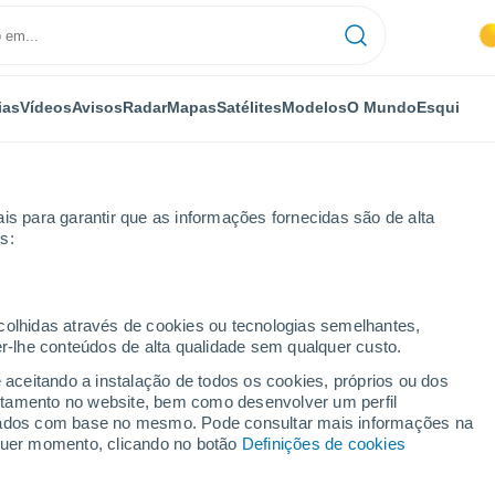
ias
Vídeos
Avisos
Radar
Mapas
Satélites
Modelos
O Mundo
Esqui
is para garantir que as informações fornecidas são de alta
s:
ecolhidas através de cookies ou tecnologias semelhantes,
er-lhe conteúdos de alta qualidade sem qualquer custo.
são para 14 dias
e aceitando a instalação de todos os cookies, próprios ou dos
rtamento no website, bem como desenvolver um perfil
lizados com base no mesmo. Pode consultar mais informações na
lquer momento, clicando no botão
Definições de cookies