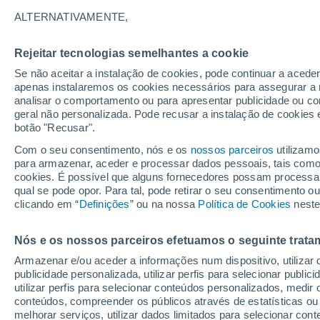
ALTERNATIVAMENTE,
35
21
Mouries
Rejeitar tecnologias semelhantes a cookie
31°
19°
Se não aceitar a instalação de cookies, pode continuar a acede
Kastoria
Tessalónica
apenas instalaremos os cookies necessários para assegurar a 
analisar o comportamento ou para apresentar publicidade ou co
33°
34°
geral não personalizada. Pode recusar a instalação de cookies 
23°
27°
botão "Recusar".
Larissa
Corfu
34°
Com o seu consentimento, nós e os
nossos parceiros
utilizamo
Skiat
26°
para armazenar, aceder e processar dados pessoais, tais como a
35°
Lefkada
cookies. É possível que alguns fornecedores possam processa
26°
qual se pode opor. Para tal, pode retirar o seu consentimento 
Itea
clicando em “
Definições
” ou na nossa
Política de Cookies
33°
neste
27°
A
Zakinthos
Nós e os nossos parceiros efetuamos o seguinte trata
35°
25°
Armazenar e/ou aceder a informações num dispositivo, utilizar da
Kalamata
publicidade personalizada, utilizar perfis para selecionar public
utilizar perfis para selecionar conteúdos personalizados, med
Citera
conteúdos, compreender os públicos através de estatísticas ou
melhorar serviços, utilizar dados limitados para selecionar cont