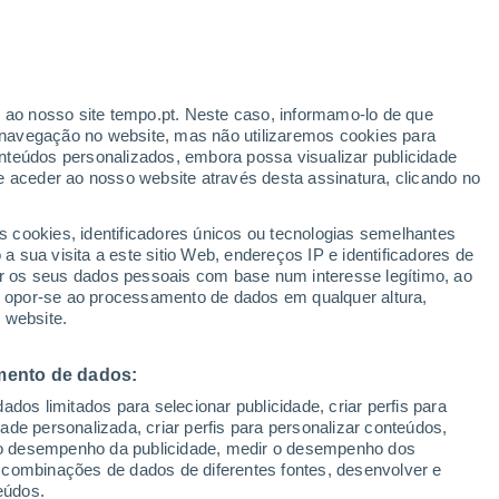
33°
23°
°
Vissa
°
33°
32°
25°
27°
33°
Alexandroupoli
Thassos
26°
r ao nosso site tempo.pt. Neste caso, informamo-lo de que
navegação no website, mas não utilizaremos cookies para
33°
nteúdos personalizados, embora possa visualizar publicidade
26°
e aceder ao nosso website através desta assinatura, clicando no
Lemnos
30°
32°
26°
29°
24°
s cookies, identificadores únicos ou tecnologias semelhantes
hos
25°
Mitilene
 sua visita a este sitio Web, endereços IP e identificadores de
Skyros
r os seus dados pessoais com base num interesse legítimo, ao
ou opor-se ao processamento de dados em qualquer altura,
35°
28°
 website.
37°
thina
24°
27°
Samos
25°
mento de dados:
Míconos
32°
dos limitados para selecionar publicidade, criar perfis para
26°
31°
29°
idade personalizada, criar perfis para personalizar conteúdos,
Kos
30°
27°
26°
ir o desempenho da publicidade, medir o desempenho dos
25°
Rodes
Santorini
 combinações de dados de diferentes fontes, desenvolver e
eúdos.
30°
28°