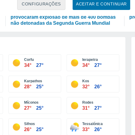
ATUALIDADE
A
CONFIGURAÇÕES
ACEITAR E CONTINUAR
e
Incêndios florestais no sul de França
Mo
provocaram explosão de mais de 400 bombas
pr
não detonadas da Segunda Guerra Mundial
Corfu
Ierapetra
34°
27°
34°
27°
Karpathos
Kos
28°
25°
32°
26°
Míconos
Rodes
27°
25°
31°
27°
Sifnos
Tessalónica
26°
25°
33°
26°