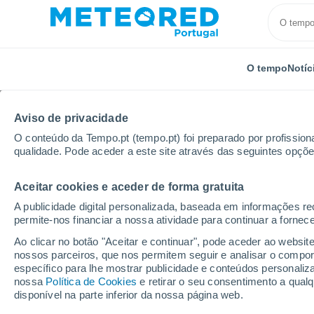
O tempo
Notíc
Aviso de privacidade
O conteúdo da Tempo.pt (tempo.pt) foi preparado por profissiona
qualidade. Pode aceder a este site através das seguintes opçõe
Aceitar cookies e aceder de forma gratuita
Início
Grécia
A publicidade digital personalizada, baseada em informações r
permite-nos financiar a nossa atividade para continuar a fornec
Tempo em Grécia. Previ
Ao clicar no botão "Aceitar e continuar", pode aceder ao websit
nossos parceiros, que nos permitem seguir e analisar o compo
específico para lhe mostrar publicidade e conteúdos persona
Hoje, 9 agosto
Todo o dia
Símbolo
nossa
Política de Cookies
e retirar o seu consentimento a qua
disponível na parte inferior da nossa página web.