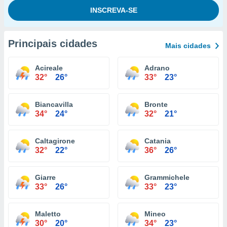
Principais cidades
Mais cidades
Acireale
Adrano
32°
26°
33°
23°
Biancavilla
Bronte
34°
24°
32°
21°
Caltagirone
Catania
32°
22°
36°
26°
Giarre
Grammichele
33°
26°
33°
23°
Maletto
Mineo
30°
20°
34°
23°