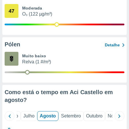
conteúdos.
Moderada
47
O₃ (122 µg/m³)
ção
ão através
de
,
 e
Pólen
Detalhe
dos,
Muito baixo
publicidade
Relva (1 #/m³)
s, estudos
a e
mento de
ossos 1199
Como está o tempo em Aci Castello em
eiros
agosto
?
o
Junho
Julho
Agosto
Setembro
Outubro
Novembro