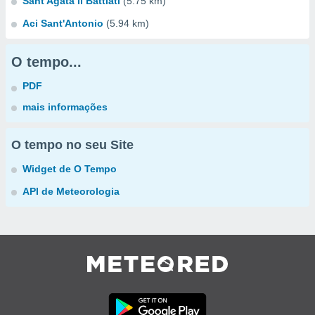
Sant'Agata li Battiati
(5.75 km)
Aci Sant'Antonio
(5.94 km)
O tempo...
PDF
mais informações
O tempo no seu Site
Widget de O Tempo
API de Meteorologia