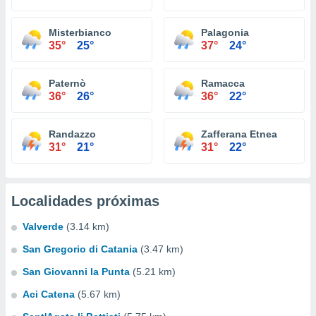
Misterbianco
Palagonia
35°
25°
37°
24°
Paternò
Ramacca
36°
26°
36°
22°
Randazzo
Zafferana Etnea
31°
21°
31°
22°
Localidades próximas
Valverde
(3.14 km)
San Gregorio di Catania
(3.47 km)
San Giovanni la Punta
(5.21 km)
Aci Catena
(5.67 km)