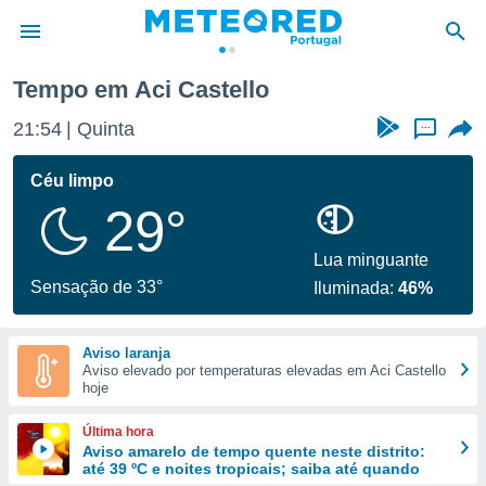
Tempo em Aci Castello
de
21:54
Quinta
...
 da
empo.pt) foi
Céu limpo
or
29°
is para
e as
 fornecidas
Lua minguante
 qualidade.
Sensação de 33°
Iluminada:
46%
r a este
s das
opções:
Aviso laranja
Aviso elevado por temperaturas elevadas em Aci Castello
ookies e
hoje
 forma
Última hora
e digital
Aviso amarelo de tempo quente neste distrito:
até 39 ºC e noites tropicais; saiba até quando
da,