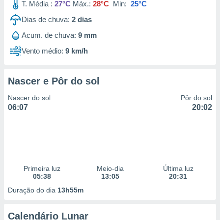
T. Média :
27°C
Máx.:
28°C
Min:
25°C
Dias de chuva:
2
dias
Acum. de chuva:
9 mm
Vento médio:
9 km/h
Nascer e Pôr do sol
Nascer do sol
Pôr do sol
06:07
20:02
Primeira luz
Meio-dia
Última luz
05:38
13:05
20:31
Duração do dia
13h55m
Calendário Lunar