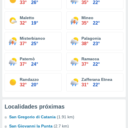
33°
26°
35°
22°
Maletto
Mineo
32°
19°
35°
22°
Misterbianco
Palagonia
37°
25°
38°
23°
Paternò
Ramacca
37°
24°
37°
22°
Randazzo
Zafferana Etnea
32°
20°
31°
22°
Localidades próximas
San Gregorio di Catania
(1.91 km)
San Giovanni la Punta
(2.7 km)