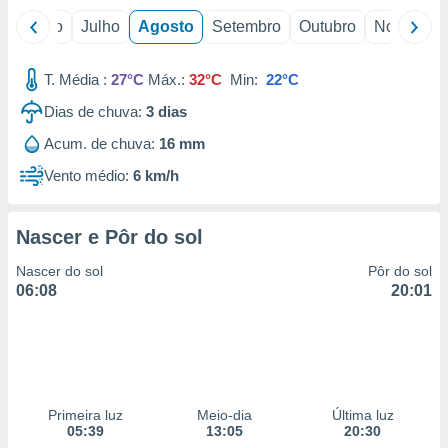
o
Junho
Julho
Agosto
Setembro
Outubro
Novembro
T. Média :
27°C
Máx.:
32°C
Min:
22°C
Dias de chuva:
3
dias
Acum. de chuva:
16 mm
Vento médio:
6 km/h
Nascer e Pôr do sol
Nascer do sol
Pôr do sol
06:08
20:01
Primeira luz
Meio-dia
Última luz
05:39
13:05
20:30