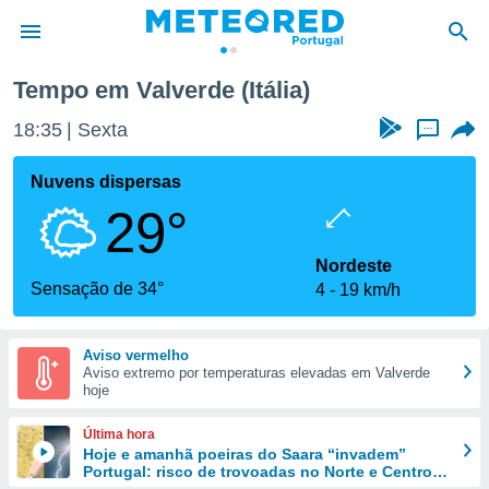
Tempo em Valverde (Itália)
de
18:35
Sexta
...
 da
empo.pt) foi
Nuvens dispersas
or
29°
is para
e as
 fornecidas
Nordeste
 qualidade.
Sensação de 34°
4
19 km/h
r a este
s das
opções:
Aviso vermelho
Aviso extremo por temperaturas elevadas em Valverde
ookies e
hoje
 forma
Última hora
e digital
Hoje e amanhã poeiras do Saara “invadem”
Portugal: risco de trovoadas no Norte e Centro
da,