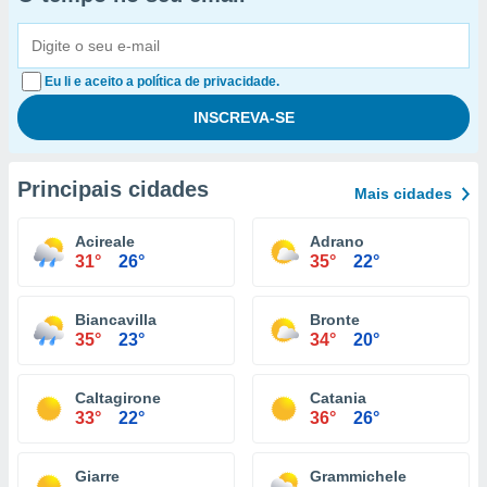
Eu li e aceito a política de privacidade.
Principais cidades
Mais cidades
Acireale
Adrano
31°
26°
35°
22°
Biancavilla
Bronte
35°
23°
34°
20°
Caltagirone
Catania
33°
22°
36°
26°
Giarre
Grammichele