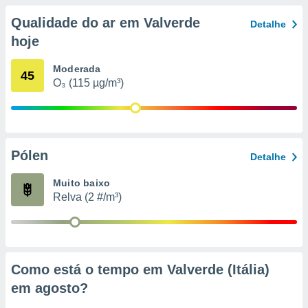
conteúdos.
Qualidade do ar em Valverde
Detalhe
ção
hoje
ão através
Moderada
45
de
O₃ (115 µg/m³)
,
 e
dos,
publicidade
s, estudos
Pólen
Detalhe
a e
mento de
Muito baixo
Relva (2 #/m³)
ossos 1199
eiros
Como está o tempo em Valverde (Itália)
em
agosto
?