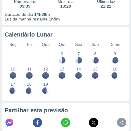
conteúdos.
Primeira luz
Meio-dia
Última luz
05:35
13:29
21:22
Duração do dia
14h38m
ção
Luz da manhã restante
1h5m
ão através
de
Calendário Lunar
,
 e
Seg
Ter
Qua
Qui
Sex
Sáb
Domo
6
7
8
9
dos,
publicidade
s, estudos
10
11
12
13
14
15
16
a e
mento de
17
18
19
ossos 1199
eiros
Partilhar esta previsão