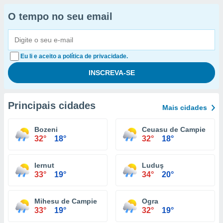
O tempo no seu email
Eu li e aceito a política de privacidade.
Principais cidades
Mais cidades
Bozeni
Ceuasu de Campie
32°
18°
32°
18°
Iernut
Luduş
33°
19°
34°
20°
Mihesu de Campie
Ogra
33°
19°
32°
19°