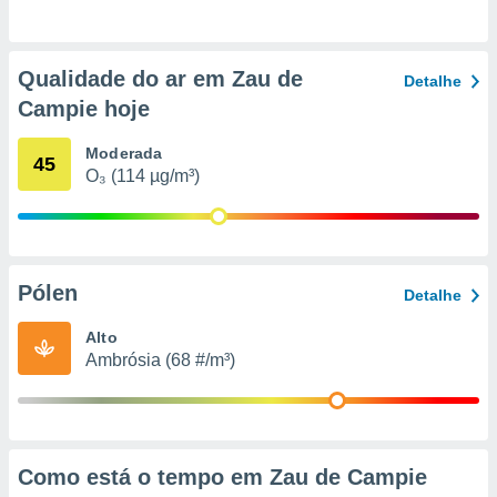
o qual se
ara tal,
 o seu
Qualidade do ar em Zau de
to ou opor-
Detalhe
essamento
Campie hoje
m qualquer
ando em “
Moderada
45
 ou na
O₃ (114 µg/m³)
 Cookies
te.
 nossos
Pólen
Detalhe
s o
Alto
o de
Ambrósia (68 #/m³)
e/ou aceder
ões num
utilizar
ados para
Como está o tempo em Zau de Campie
publicidade,