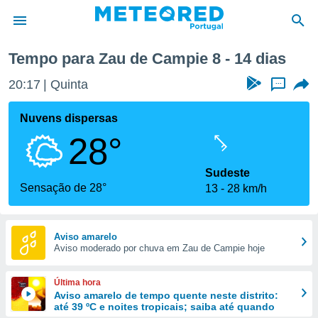
a
Tempo para Zau de Campie 8 - 14 dias
de
20:17
Quinta
...
 da
empo.pt) foi
Nuvens dispersas
or
28°
is para
e as
 fornecidas
Sudeste
 qualidade.
Sensação de 28°
13
28 km/h
r a este
s das
opções:
Aviso amarelo
Aviso moderado por chuva em Zau de Campie hoje
ookies e
 forma
Última hora
e digital
Aviso amarelo de tempo quente neste distrito:
até 39 ºC e noites tropicais; saiba até quando
da,