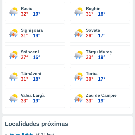
Raciu
Reghin
32°
19°
31°
18°
Sighişoara
Sovata
31°
19°
26°
17°
Stânceni
Târgu Mureș
27°
16°
33°
19°
Târnăveni
Torba
31°
18°
30°
17°
Valea Largă
Zau de Campie
33°
19°
33°
19°
Localidades próximas
Valea Frăţiei
(6.24 km)