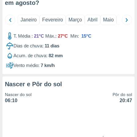
em
agosto
?
 para
a, utilizar
Janeiro
Fevereiro
Março
Abril
Maio
Junho
selecionar
a, criar
T. Média :
21°C
Máx.:
27°C
Min:
15°C
personalizar
tilizar
Dias de chuva:
11
dias
selecionar
Acum. de chuva:
82 mm
dos, medir
Vento médio:
7 km/h
nho da
, medir o
o dos
Nascer e Pôr do sol
r os
Nascer do sol
Pôr do sol
ravés de
06:10
20:47
s ou
s de dados
es fontes,
 e melhorar
ilizar dados
ara