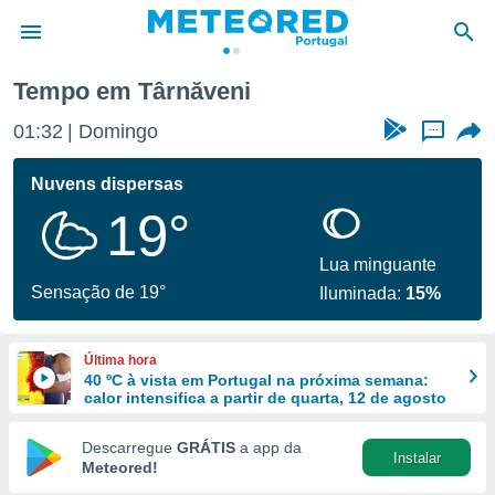
Tempo em Târnăveni
de
01:32
Domingo
...
 da
empo.pt) foi
Nuvens dispersas
or
19°
is para
e as
 fornecidas
Lua minguante
 qualidade.
Sensação de 19°
Iluminada:
15%
r a este
s das
opções:
Última hora
40 ºC à vista em Portugal na próxima semana:
ookies e
calor intensifica a partir de quarta, 12 de agosto
 forma
Descarregue
GRÁTIS
a app da
Instalar
e digital
Meteored!
da,