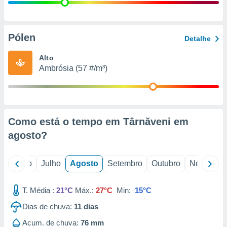
conteúdos.
ção
Pólen
Detalhe
ão através
de
Alto
,
Ambrósia (57 #/m³)
 e
dos,
publicidade
s, estudos
Como está o tempo em Târnăveni em
a e
mento de
agosto
?
ossos 1199
o
Junho
Julho
Agosto
Setembro
Outubro
Novembro
eiros
T. Média :
21°C
Máx.:
27°C
Min:
15°C
Dias de chuva:
11
dias
Acum. de chuva:
76 mm