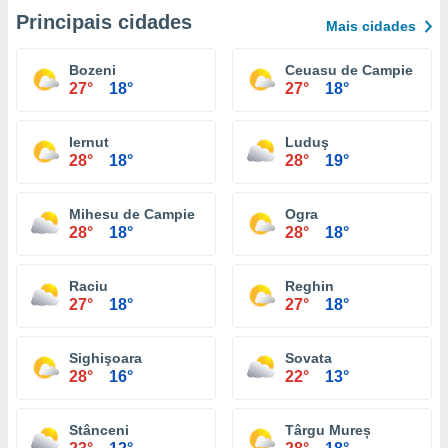
Principais cidades
Mais cidades
Bozeni
Ceuasu de Campie
27°
18°
27°
18°
Iernut
Luduş
28°
18°
28°
19°
Mihesu de Campie
Ogra
28°
18°
28°
18°
Raciu
Reghin
27°
18°
27°
18°
Sighişoara
Sovata
28°
16°
22°
13°
Stânceni
Târgu Mureș