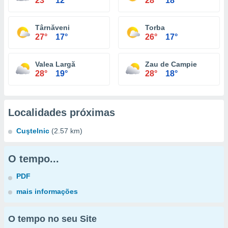
23°
12°
28°
18°
Târnăveni
Torba
27°
17°
26°
17°
Valea Largă
Zau de Campie
28°
19°
28°
18°
Localidades próximas
Cuştelnic
(2.57 km)
O tempo...
PDF
mais informações
O tempo no seu Site