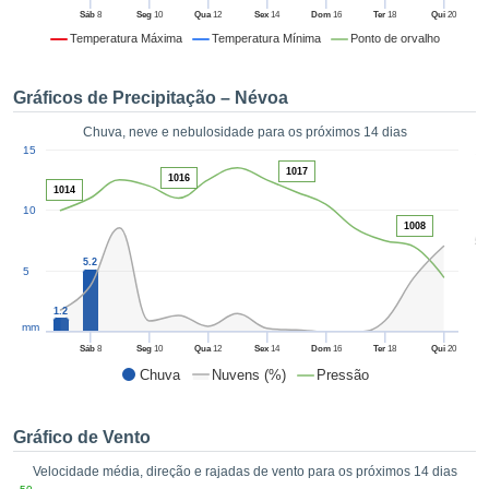
da em
Sáb
8
Seg
10
Qua
12
Sex
14
Dom
16
Ter
18
Qui
20
 recolhidas
Temperatura Máxima
Temperatura Mínima
Ponto de orvalho
 cookies ou
logias
s, permite-
Gráficos de Precipitação – Névoa
iar a nossa
de para
Chuva, neve e nebulosidade para os próximos 14 dias
ACEITAR
1
a fornecer-
15
E
dos de alta
1017
1016
CONTINUAR
ade sem
1014
10
r custo.
1008
CONFIGURAÇÕES
5
 no botão
5.2
continuar",
5
eder ao
ceitando a
1.2
mm
de todos os
róprios ou
Sáb
8
Seg
10
Qua
12
Sex
14
Dom
16
Ter
18
Qui
20
 parceiros,
Chuva
Nuvens (%)
Pressão
permitem
analisar o
mento no
Gráfico de Vento
 bem como
Velocidade média, direção e rajadas de vento para os próximos 14 dias
r um perfil