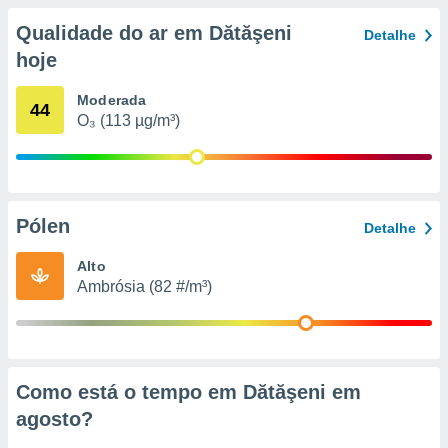
conteúdos.
Qualidade do ar em Dătăşeni
Detalhe
ção
hoje
ão através
Moderada
44
de
O₃ (113 µg/m³)
,
 e
dos,
publicidade
s, estudos
Pólen
Detalhe
a e
mento de
Alto
Ambrósia (82 #/m³)
ossos 1199
eiros
Como está o tempo em Dătăşeni em
agosto
?