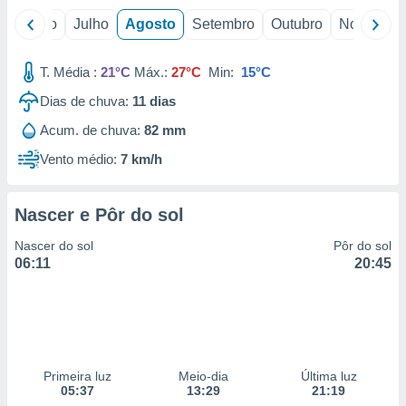
o
Junho
Julho
Agosto
Setembro
Outubro
Novembro
T. Média :
21°C
Máx.:
27°C
Min:
15°C
Dias de chuva:
11
dias
Acum. de chuva:
82 mm
Vento médio:
7 km/h
Nascer e Pôr do sol
Nascer do sol
Pôr do sol
06:11
20:45
Primeira luz
Meio-dia
Última luz
05:37
13:29
21:19