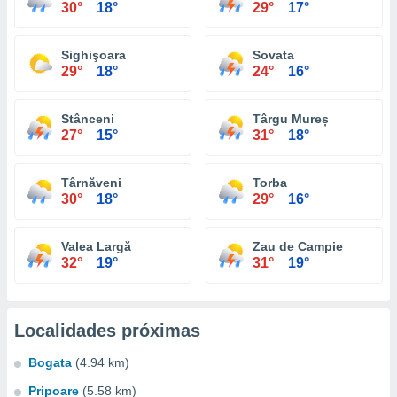
30°
18°
29°
17°
Sighişoara
Sovata
29°
18°
24°
16°
Stânceni
Târgu Mureș
27°
15°
31°
18°
Târnăveni
Torba
30°
18°
29°
16°
Valea Largă
Zau de Campie
32°
19°
31°
19°
Localidades próximas
Bogata
(4.94 km)
Pripoare
(5.58 km)