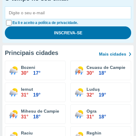
Eu li e aceito a política de privacidade.
Principais cidades
Mais cidades
Bozeni
Ceuasu de Campie
30°
17°
30°
18°
Iernut
Luduş
31°
19°
32°
19°
Mihesu de Campie
Ogra
31°
18°
31°
18°
Raciu
Reghin