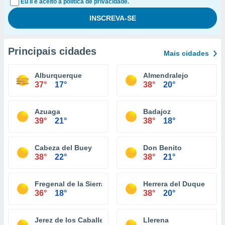
Eu li e aceito a política de privacidade.
Principais cidades
Mais cidades
Alburquerque
Almendralejo
37°
17°
38°
20°
Azuaga
Badajoz
39°
21°
38°
18°
Cabeza del Buey
Don Benito
38°
22°
38°
21°
Fregenal de la Sierra
Herrera del Duque
36°
18°
38°
20°
Jerez de los Caballeros
Llerena