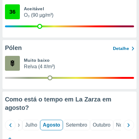
conteúdos.
Aceitável
36
O₃ (90 µg/m³)
ção
ão através
de
,
 e
Pólen
Detalhe
dos,
Muito baixo
publicidade
Relva (4 #/m³)
s, estudos
a e
mento de
ossos 1199
Como está o tempo em La Zarza em
eiros
agosto
?
o
Junho
Julho
Agosto
Setembro
Outubro
Novembro