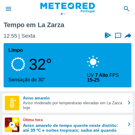
Zarza
Tempo em La Zarza
de
12:55
Sexta
...
 da
empo.pt) foi
Limpo
or
32°
is para
e as
 fornecidas
UV
7 Alto
FPS
 qualidade.
Sensação de 30°
15-25
r a este
s das
opções:
Aviso amarelo
Aviso moderado por temperaturas elevadas em La Zarza
ookies e
hoje
 forma
Última hora
e digital
Aviso amarelo de tempo quente neste distrito:
até 39 ºC e noites tropicais; saiba até quando
da,