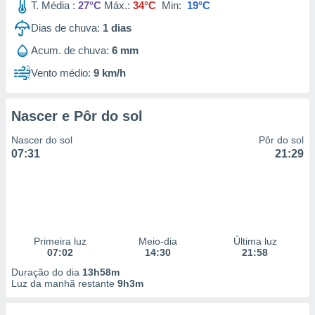
T. Média :
27°C
Máx.:
34°C
Min:
19°C
Dias de chuva:
1
dias
Acum. de chuva:
6 mm
Vento médio:
9 km/h
Nascer e Pôr do sol
Nascer do sol
Pôr do sol
07:31
21:29
Primeira luz
Meio-dia
Última luz
07:02
14:30
21:58
Duração do dia
13h58m
Luz da manhã restante
9h3m