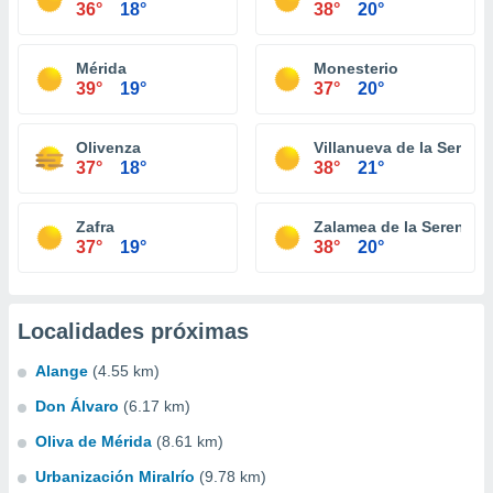
36°
18°
38°
20°
Mérida
Monesterio
39°
19°
37°
20°
Olivenza
Villanueva de la Serena
37°
18°
38°
21°
Zafra
Zalamea de la Serena
37°
19°
38°
20°
Localidades próximas
Alange
(4.55 km)
Don Álvaro
(6.17 km)
Oliva de Mérida
(8.61 km)
Urbanización Miralrío
(9.78 km)