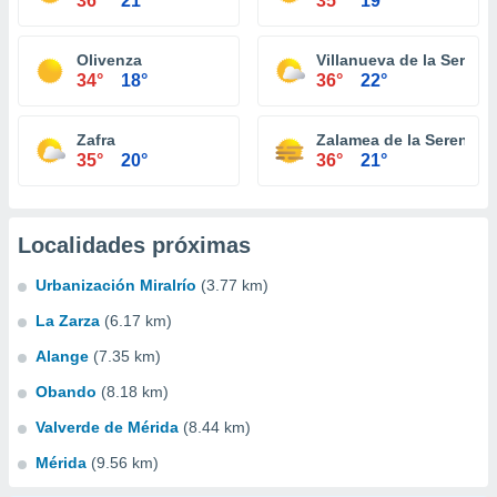
36°
21°
35°
19°
Olivenza
Villanueva de la Serena
34°
18°
36°
22°
Zafra
Zalamea de la Serena
35°
20°
36°
21°
Localidades próximas
Urbanización Miralrío
(3.77 km)
La Zarza
(6.17 km)
Alange
(7.35 km)
Obando
(8.18 km)
Valverde de Mérida
(8.44 km)
Mérida
(9.56 km)