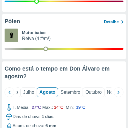
conteúdos.
ção
Pólen
Detalhe
ão através
de
Muito baixo
,
Relva (4 #/m³)
 e
dos,
publicidade
s, estudos
Como está o tempo em Don Álvaro em
a e
mento de
agosto
?
ossos 1199
o
Junho
Julho
Agosto
Setembro
Outubro
Novembro
eiros
T. Média :
27°C
Máx.:
34°C
Min:
19°C
Dias de chuva:
1
dias
Acum. de chuva:
6 mm