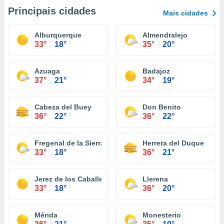
Principais cidades
Mais cidades
Alburquerque
Almendralejo
33°
18°
35°
20°
Azuaga
Badajoz
37°
21°
34°
19°
Cabeza del Buey
Don Benito
36°
22°
36°
22°
Fregenal de la Sierra
Herrera del Duque
33°
18°
36°
21°
Jerez de los Caballeros
Llerena
33°
18°
36°
20°
Mérida
Monesterio