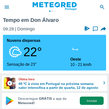
 Álvaro
Tempo em Don Álvaro
de
09:28
Domingo
...
 da
empo.pt) foi
Nuvens dispersas
or
22°
is para
e as
 fornecidas
Oeste
 qualidade.
Sensação de 23°
10
21 km/h
r a este
s das
opções:
Última hora
40 ºC à vista em Portugal na próxima semana:
ookies e
calor intensifica a partir de quarta, 12 de agosto
 forma
Descarregue
GRÁTIS
a app da
Instalar
e digital
Meteored!
da,