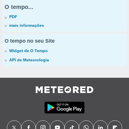
O tempo...
PDF
mais informações
O tempo no seu Site
Widget de O Tempo
API de Meteorologia