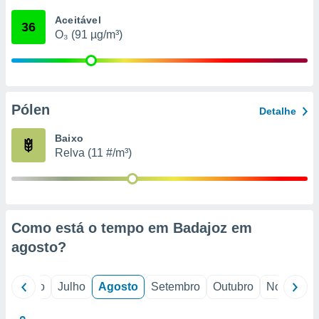
conteúdos.
Aceitável
36
O₃ (91 µg/m³)
ção
ão através
de
,
 e
Pólen
Detalhe
dos,
Baixo
publicidade
Relva (11 #/m³)
s, estudos
a e
mento de
ossos 1199
Como está o tempo em Badajoz em
eiros
agosto
?
o
Junho
Julho
Agosto
Setembro
Outubro
Novembro