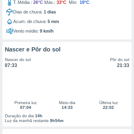
T. Média :
26°C
Máx.:
33°C
Min:
19°C
Dias de chuva:
1
dias
Acum. de chuva:
5 mm
Vento médio:
9 km/h
Nascer e Pôr do sol
Nascer do sol
Pôr do sol
07:33
21:33
Primeira luz
Meio-dia
Última luz
07:04
14:33
22:02
Duração do dia
14h
Luz da manhã restante
9h54m