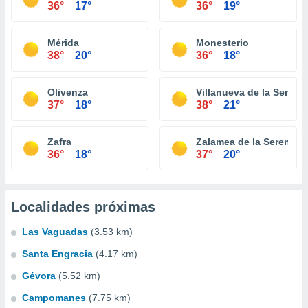
36°
17°
36°
19°
Mérida
Monesterio
38°
20°
36°
18°
Olivenza
Villanueva de la Serena
37°
18°
38°
21°
Zafra
Zalamea de la Serena
36°
18°
37°
20°
Localidades próximas
Las Vaguadas
(3.53 km)
Santa Engracia
(4.17 km)
Gévora
(5.52 km)
Campomanes
(7.75 km)