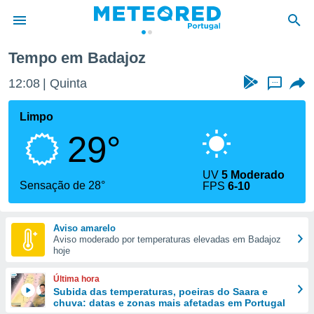
ajoz
Tempo em Badajoz
de
12:08
Quinta
...
 da
empo.pt) foi
Limpo
or
29°
is para
e as
 fornecidas
UV
5 Moderado
 qualidade.
Sensação de 28°
FPS
6-10
r a este
s das
opções:
Aviso amarelo
Aviso moderado por temperaturas elevadas em Badajoz
ookies e
hoje
 forma
Última hora
e digital
Subida das temperaturas, poeiras do Saara e
chuva: datas e zonas mais afetadas em Portugal
da,