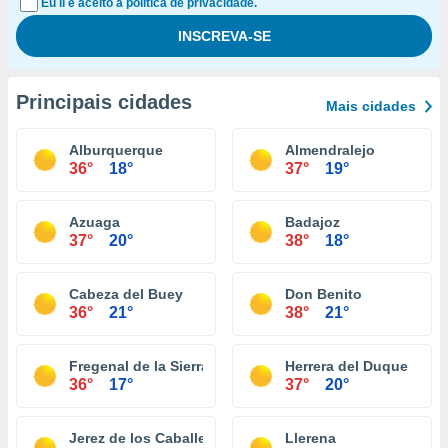
Eu li e aceito a política de privacidade.
Principais cidades
Mais cidades
Alburquerque
Almendralejo
36°
18°
37°
19°
Azuaga
Badajoz
37°
20°
38°
18°
Cabeza del Buey
Don Benito
36°
21°
38°
21°
Fregenal de la Sierra
Herrera del Duque
36°
17°
37°
20°
Jerez de los Caballeros
Llerena