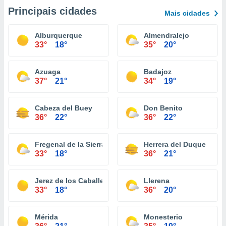
Principais cidades
Mais cidades
Alburquerque
Almendralejo
33°
18°
35°
20°
Azuaga
Badajoz
37°
21°
34°
19°
Cabeza del Buey
Don Benito
36°
22°
36°
22°
Fregenal de la Sierra
Herrera del Duque
33°
18°
36°
21°
Jerez de los Caballeros
Llerena
33°
18°
36°
20°
Mérida
Monesterio