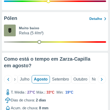
conteúdos.
ção
Pólen
Detalhe
ão através
de
Muito baixo
,
Relva (5 #/m³)
 e
dos,
publicidade
s, estudos
Como está o tempo em Zarza-Capilla
a e
mento de
em
agosto
?
ossos 1199
o
Junho
Julho
Agosto
Setembro
Outubro
Novembro
eiros
T. Média :
27°C
Máx.:
33°C
Min:
19°C
Dias de chuva:
2
dias
Acum. de chuva:
8 mm