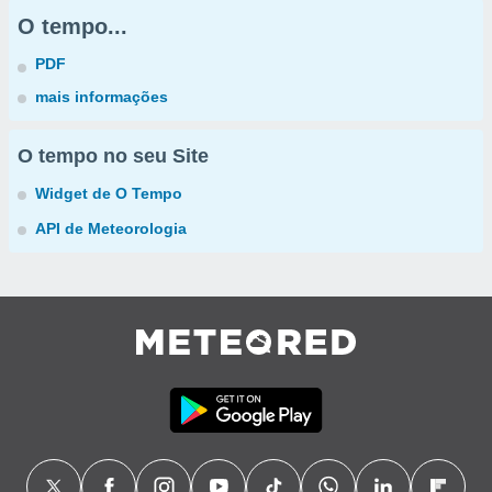
O tempo...
PDF
mais informações
O tempo no seu Site
Widget de O Tempo
API de Meteorologia