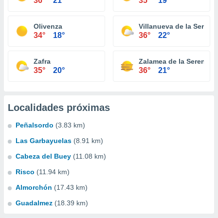
36°
21°
35°
19°
Olivenza
Villanueva de la Serena
34°
18°
36°
22°
Zafra
Zalamea de la Serena
35°
20°
36°
21°
Localidades próximas
Peñalsordo
(3.83 km)
Las Garbayuelas
(8.91 km)
Cabeza del Buey
(11.08 km)
Risco
(11.94 km)
Almorchón
(17.43 km)
Guadalmez
(18.39 km)