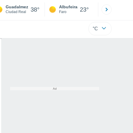
Guadalmez
Albufeira
Lisboa
38°
23°
Ciudad Real
Faro
Lisboa
°C