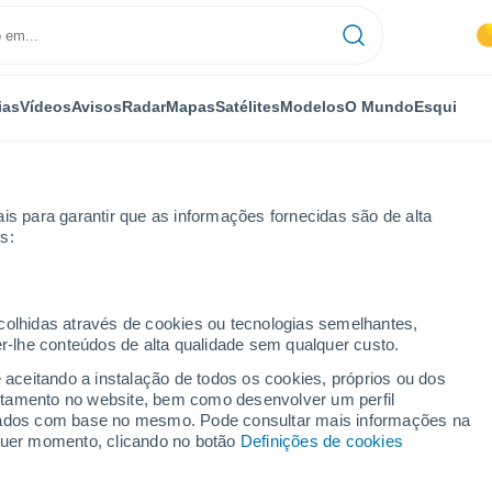
ias
Vídeos
Avisos
Radar
Mapas
Satélites
Modelos
O Mundo
Esqui
is para garantir que as informações fornecidas são de alta
s:
iudad Real
Guadalmez
ecolhidas através de cookies ou tecnologias semelhantes,
er-lhe conteúdos de alta qualidade sem qualquer custo.
e aceitando a instalação de todos os cookies, próprios ou dos
rtamento no website, bem como desenvolver um perfil
...
lizados com base no mesmo. Pode consultar mais informações na
lquer momento, clicando no botão
Definições de cookies
Por horas
Intervalos nublados nas
próximas horas