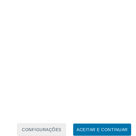
Calendário Lunar
Seg
Ter
Qua
Qui
Sex
Sáb
Domo
9
10
11
12
13
14
15
16
17
18
19
20
21
22
CONFIGURAÇÕES
ACEITAR E CONTINUAR