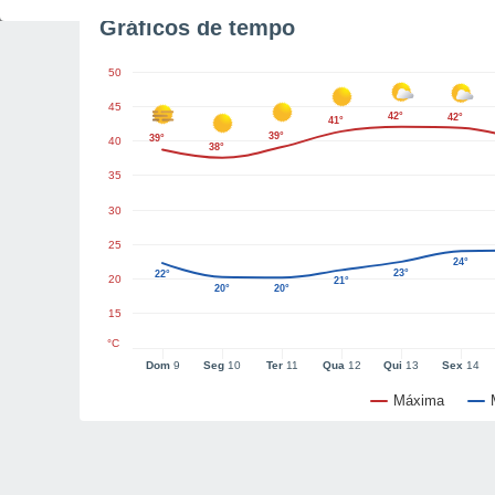
Gráficos de tempo
50
45
42°
42°
41°
39°
39°
40
38°
35
30
25
24°
23°
22°
20
21°
20°
20°
15
°C
Dom
9
Seg
10
Ter
11
Qua
12
Qui
13
Sex
14
Máxima