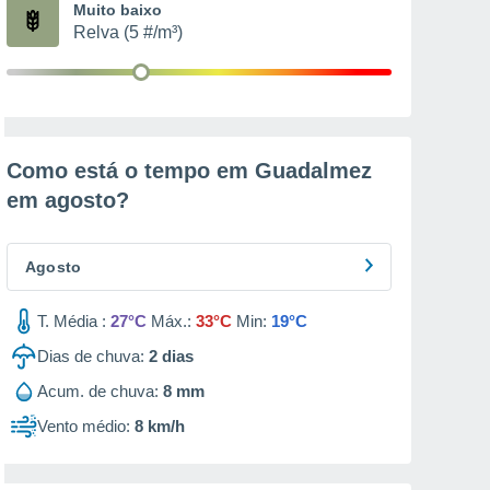
Muito baixo
Relva (5 #/m³)
Como está o tempo em Guadalmez
em
agosto
?
Agosto
T. Média :
27°C
Máx.:
33°C
Min:
19°C
Dias de chuva:
2
dias
Acum. de chuva:
8 mm
Vento médio:
8 km/h