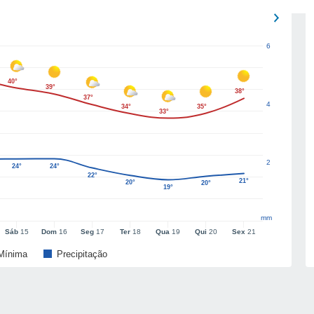
6
40°
39°
38°
37°
4
34°
35°
33°
2
24°
24°
22°
21°
20°
20°
19°
mm
Sáb
15
Dom
16
Seg
17
Ter
18
Qua
19
Qui
20
Sex
21
Mínima
Precipitação