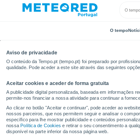
O tempo
Notíc
Aviso de privacidade
O conteúdo da Tempo.pt (tempo.pt) foi preparado por profissiona
qualidade. Pode aceder a este site através das seguintes opçõe
Aceitar cookies e aceder de forma gratuita
Início
Espanha
Castela-Mancha
Província de C
A publicidade digital personalizada, baseada em informações r
permite-nos financiar a nossa atividade para continuar a fornec
Tempo em Guadalmez
Ao clicar no botão "Aceitar e continuar", pode aceder ao websit
nossos parceiros, que nos permitem seguir e analisar o compo
15:24
Domingo
específico para lhe mostrar publicidade e conteúdos persona
nossa
Política de Cookies
e retirar o seu consentimento a qua
disponível na parte inferior da nossa página web.
Limpo