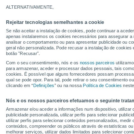
38°
ALTERNATIVAMENTE,
Rejeitar tecnologias semelhantes a cookie
UV
8 Muit
elevado!
Se não aceitar a instalação de cookies, pode continuar a acede
Sensação de 36°
FPS
25-50
apenas instalaremos os cookies necessários para assegurar a 
analisar o comportamento ou para apresentar publicidade ou co
geral não personalizada. Pode recusar a instalação de cookies 
botão "Recusar".
Astronomia
Incrível: descoberto um planeta potencialmen
Com o seu consentimento, nós e os
nossos parceiros
utilizamo
habitável a apenas 25 anos-luz da Terra
para armazenar, aceder e processar dados pessoais, tais como a
cookies. É possível que alguns fornecedores possam processa
O Tempo 1 - 7 Dias
Atualidade
Mapas de nuvens
qual se pode opor. Para tal, pode retirar o seu consentimento 
clicando em “
Definições
” ou na nossa
Política de Cookies
neste
Nós e os nossos parceiros efetuamos o seguinte trata
Amanhã
Terça
Hoje
Armazenar e/ou aceder a informações num dispositivo, utilizar da
10 Ago.
11 Ago.
9 Ago.
publicidade personalizada, utilizar perfis para selecionar public
utilizar perfis para selecionar conteúdos personalizados, med
conteúdos, compreender os públicos através de estatísticas ou
melhorar serviços, utilizar dados limitados para selecionar cont