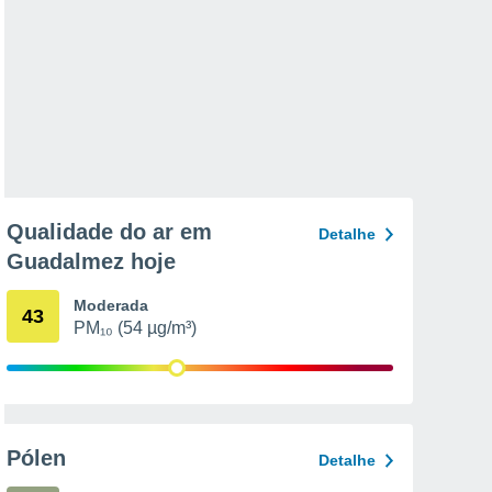
Qualidade do ar em
Detalhe
Guadalmez hoje
Moderada
43
PM₁₀ (54 µg/m³)
Pólen
Detalhe