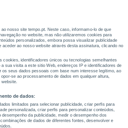
Aviso amarelo
Aviso moderado por temperaturas
elevadas em Guadalmez hoje
o
r ao nosso site tempo.pt. Neste caso, informamo-lo de que
navegação no website, mas não utilizaremos cookies para
nteúdos personalizados, embora possa visualizar publicidade
e aceder ao nosso website através desta assinatura, clicando no
te
s cookies, identificadores únicos ou tecnologias semelhantes
 sua visita a este sitio Web, endereços IP e identificadores de
r os seus dados pessoais com base num interesse legítimo, ao
Radar de Chuva
Satélites
Modelos
ou opor-se ao processamento de dados em qualquer altura,
 website.
mento de dados:
Quarta
Quinta
Sexta
Sábado
dos limitados para selecionar publicidade, criar perfis para
12 Ago.
13 Ago.
14 Ago.
15 Ago.
idade personalizada, criar perfis para personalizar conteúdos,
ir o desempenho da publicidade, medir o desempenho dos
 combinações de dados de diferentes fontes, desenvolver e
eúdos.