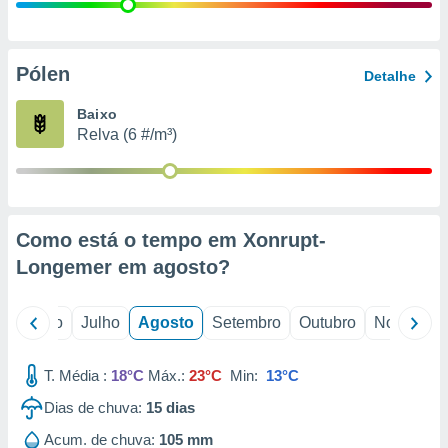
conteúdos.
ção
Pólen
Detalhe
ão através
de
Baixo
,
Relva (6 #/m³)
 e
dos,
publicidade
s, estudos
Como está o tempo em Xonrupt-
a e
mento de
Longemer em
agosto
?
ossos 1199
o
Junho
Julho
Agosto
Setembro
Outubro
Novembro
eiros
T. Média :
18°C
Máx.:
23°C
Min:
13°C
Dias de chuva:
15
dias
Acum. de chuva:
105 mm