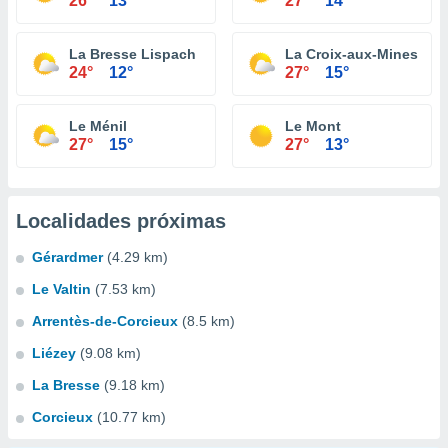
26°
13°
27°
14°
La Bresse Lispach
La Croix-aux-Mines
24°
12°
27°
15°
Le Ménil
Le Mont
27°
15°
27°
13°
Localidades próximas
Gérardmer
(4.29 km)
Le Valtin
(7.53 km)
Arrentès-de-Corcieux
(8.5 km)
Liézey
(9.08 km)
La Bresse
(9.18 km)
Corcieux
(10.77 km)