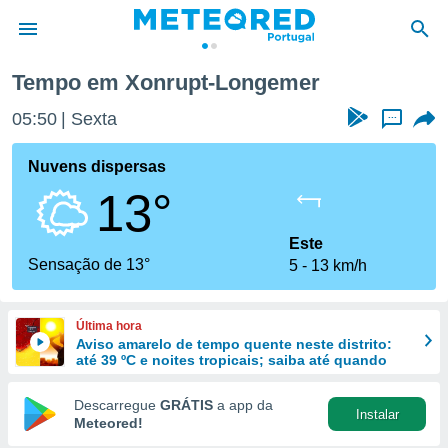
Tempo em Xonrupt-Longemer
de
05:50
Sexta
...
 da
empo.pt) foi
Nuvens dispersas
or
13°
is para
e as
 fornecidas
Este
 qualidade.
Sensação de 13°
5
13 km/h
r a este
s das
opções:
Última hora
Aviso amarelo de tempo quente neste distrito:
ookies e
até 39 ºC e noites tropicais; saiba até quando
 forma
Descarregue
GRÁTIS
a app da
Instalar
e digital
Meteored!
da,