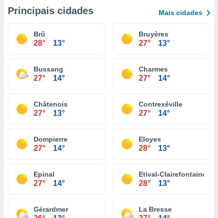
Principais cidades
Mais cidades
Brû
Bruyères
28°
13°
27°
13°
Bussang
Charmes
27°
14°
27°
14°
Châtenois
Contrexéville
27°
13°
27°
14°
Dompierre
Eloyes
27°
14°
28°
13°
Epinal
Etival-Clairefontaine
27°
14°
28°
13°
Gérardmer
La Bresse