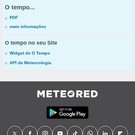
O tempo...
PDF
mais informações
O tempo no seu Site
Widget de O Tempo
API de Meteorologia