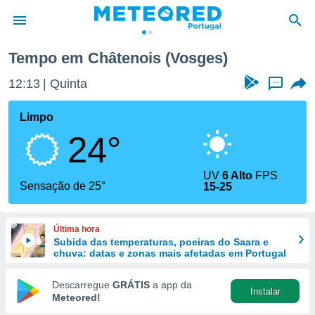
Tempo em Châtenois (Vosges)
de
12:13
Quinta
...
 da
empo.pt) foi
Limpo
or
24°
is para
e as
 fornecidas
UV
6 Alto
FPS
 qualidade.
Sensação de 25°
15-25
r a este
s das
opções:
Última hora
Subida das temperaturas, poeiras do Saara e
ookies e
chuva: datas e zonas mais afetadas em Portugal
 forma
Descarregue
GRÁTIS
a app da
Instalar
e digital
Meteored!
da,