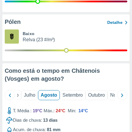
conteúdos.
ção
Pólen
Detalhe
ão através
de
Baixo
,
Relva (23 #/m³)
 e
dos,
publicidade
s, estudos
Como está o tempo em Châtenois
a e
mento de
(Vosges) em
agosto
?
ossos 1199
o
Junho
Julho
Agosto
Setembro
Outubro
Novembro
eiros
T. Média :
19°C
Máx.:
24°C
Min:
14°C
Dias de chuva:
13
dias
Acum. de chuva:
81 mm