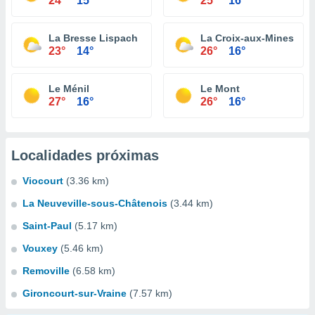
24°
15°
25°
16°
La Bresse Lispach
La Croix-aux-Mines
23°
14°
26°
16°
Le Ménil
Le Mont
27°
16°
26°
16°
Localidades próximas
Viocourt
(3.36 km)
La Neuveville-sous-Châtenois
(3.44 km)
Saint-Paul
(5.17 km)
Vouxey
(5.46 km)
Removille
(6.58 km)
Gironcourt-sur-Vraine
(7.57 km)