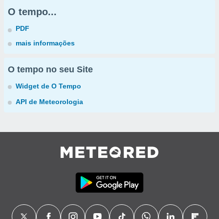
O tempo...
PDF
mais informações
O tempo no seu Site
Widget de O Tempo
API de Meteorologia