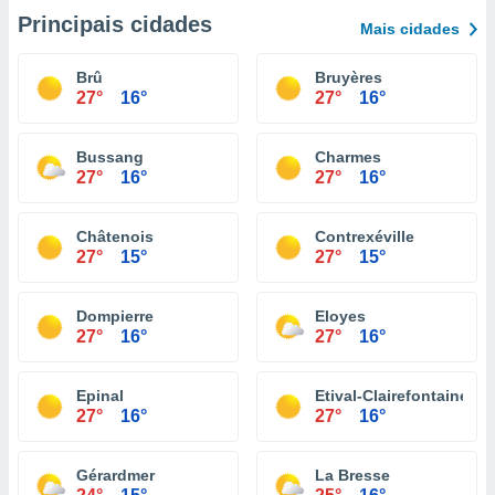
Principais cidades
Mais cidades
Brû
Bruyères
27°
16°
27°
16°
Bussang
Charmes
27°
16°
27°
16°
Châtenois
Contrexéville
27°
15°
27°
15°
Dompierre
Eloyes
27°
16°
27°
16°
Epinal
Etival-Clairefontaine
27°
16°
27°
16°
Gérardmer
La Bresse