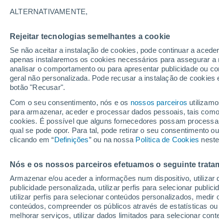
11°
ALTERNATIVAMENTE,
Rejeitar tecnologias semelhantes a cookie
Lua mingu
Se não aceitar a instalação de cookies, pode continuar a acede
Iluminada
Sensação de 11°
apenas instalaremos os cookies necessários para assegurar a 
analisar o comportamento ou para apresentar publicidade ou co
geral não personalizada. Pode recusar a instalação de cookies 
botão "Recusar".
Última hora
40 ºC à vista em Portugal na próxima semana
Com o seu consentimento, nós e os
nossos parceiros
utilizamo
calor intensifica a partir de quarta, 12 de ago
para armazenar, aceder e processar dados pessoais, tais como a
cookies. É possível que alguns fornecedores possam processa
O Tempo 1 - 7 Dias
Atualidade
Mapas de chuva
R
qual se pode opor. Para tal, pode retirar o seu consentimento 
clicando em “
Definições
” ou na nossa
Política de Cookies
neste
Nós e os nossos parceiros efetuamos o seguinte trata
Amanhã
Terça
Hoje
Armazenar e/ou aceder a informações num dispositivo, utilizar da
10 Ago.
11 Ago.
9 Ago.
publicidade personalizada, utilizar perfis para selecionar public
utilizar perfis para selecionar conteúdos personalizados, med
conteúdos, compreender os públicos através de estatísticas ou
melhorar serviços, utilizar dados limitados para selecionar cont
60%
90%