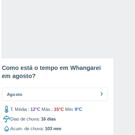
Como está o tempo em Whangarei
em
agosto
?
Agosto
T. Média :
12°C
Máx.:
15°C
Min:
9°C
Dias de chuva:
16
dias
Acum. de chuva:
103 mm