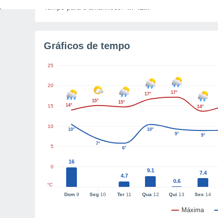
Tempo para o amanhecer
4h 41m
Gráficos de tempo
25
20
17°
17°
15°
15°
14°
15
14°
10
10°
10°
9°
9°
7°
5
6°
16
0
9.1
7.4
4.7
0.6
°C
Dom
9
Seg
10
Ter
11
Qua
12
Qui
13
Sex
14
Máxima