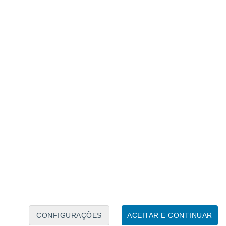
Calendário Lunar
Seg
Ter
Qua
Qui
Sex
Sáb
Domo
9
10
11
12
13
14
15
16
17
18
19
20
21
22
CONFIGURAÇÕES
ACEITAR E CONTINUAR