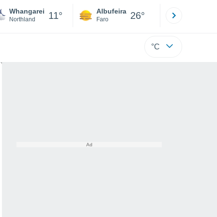
Whangarei
Albufeira
Lisboa
11°
26°
Northland
Faro
Lisboa
°C