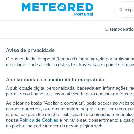
O tempo
Notíc
Aviso de privacidade
O conteúdo da Tempo.pt (tempo.pt) foi preparado por profissiona
qualidade. Pode aceder a este site através das seguintes opçõe
Aceitar cookies e aceder de forma gratuita
Início
Nova Zelândia
Northland
Whangarei
A publicidade digital personalizada, baseada em informações r
permite-nos financiar a nossa atividade para continuar a fornec
Tempo em Whangarei
Ao clicar no botão "Aceitar e continuar", pode aceder ao websit
nossos parceiros, que nos permitem seguir e analisar o compo
02:03
Domingo
específico para lhe mostrar publicidade e conteúdos persona
nossa
Política de Cookies
e retirar o seu consentimento a qua
disponível na parte inferior da nossa página web.
Parcialmente nublado