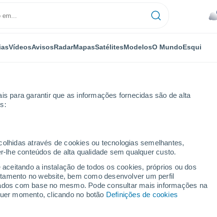
ias
Vídeos
Avisos
Radar
Mapas
Satélites
Modelos
O Mundo
Esqui
is para garantir que as informações fornecidas são de alta
s:
ecolhidas através de cookies ou tecnologias semelhantes,
er-lhe conteúdos de alta qualidade sem qualquer custo.
e aceitando a instalação de todos os cookies, próprios ou dos
rtamento no website, bem como desenvolver um perfil
...
lizados com base no mesmo. Pode consultar mais informações na
lquer momento, clicando no botão
Definições de cookies
Por horas
Chuva fraca nas próximas horas