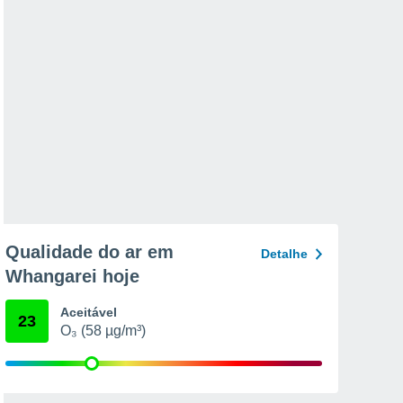
Qualidade do ar em
Detalhe
Whangarei hoje
Aceitável
23
O₃ (58 µg/m³)