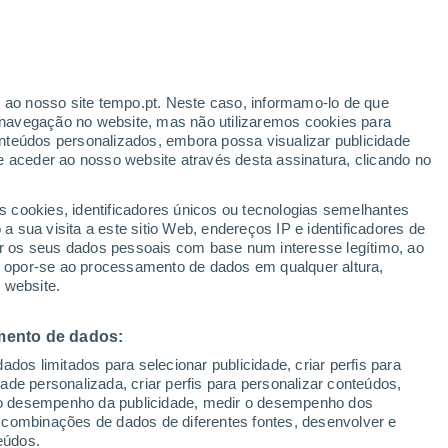
ante
r ao nosso site tempo.pt. Neste caso, informamo-lo de que
:
19%
navegação no website, mas não utilizaremos cookies para
nteúdos personalizados, embora possa visualizar publicidade
e aceder ao nosso website através desta assinatura, clicando no
:
s cookies, identificadores únicos ou tecnologias semelhantes
sto
 sua visita a este sitio Web, endereços IP e identificadores de
r os seus dados pessoais com base num interesse legítimo, ao
adar de Chuva
Satélites
Modelos
ou opor-se ao processamento de dados em qualquer altura,
 website.
mento de dados:
Quarta
Quinta
Sexta
Sábado
dos limitados para selecionar publicidade, criar perfis para
12 Ago.
13 Ago.
14 Ago.
15 Ago.
idade personalizada, criar perfis para personalizar conteúdos,
ir o desempenho da publicidade, medir o desempenho dos
 combinações de dados de diferentes fontes, desenvolver e
eúdos.
90%
80%
90%
80%