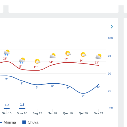
100
75
15°
15°
14°
14°
13°
12°
11°
50
9°
7°
6°
5°
5°
5°
25
2°
1.5
1.2
mm
Sáb
15
Dom
16
Seg
17
Ter
18
Qua
19
Qui
20
Sex
21
Mínima
Chuva