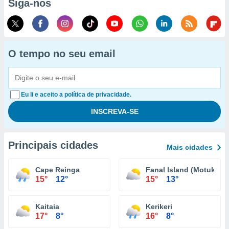
Siga-nos
O tempo no seu email
Eu li e aceito a política de privacidade.
Principais cidades
Mais cidades
Cape Reinga
Fanal Island (Motukino)
15°
12°
15°
13°
Kaitaia
Kerikeri
17°
8°
16°
8°