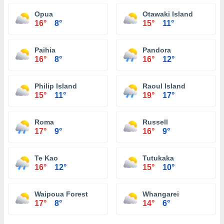
Opua
Otawaki Island
16°
8°
15°
11°
Paihia
Pandora
16°
8°
16°
12°
Philip Island
Raoul Island
15°
11°
19°
17°
Roma
Russell
17°
9°
16°
9°
Te Kao
Tutukaka
16°
12°
15°
10°
Waipoua Forest
Whangarei
17°
8°
14°
6°