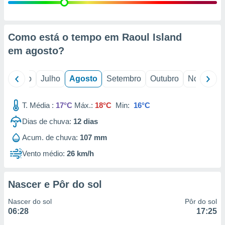
conteúdos.
ção
Como está o tempo em Raoul Island
ão através
em
agosto
?
de
,
 e
o
Junho
Julho
Agosto
Setembro
Outubro
Novembro
dos,
publicidade
T. Média :
17°C
Máx.:
18°C
Min:
16°C
s, estudos
Dias de chuva:
12
dias
a e
mento de
Acum. de chuva:
107 mm
Vento médio:
26 km/h
ossos 1199
eiros
Nascer e Pôr do sol
Nascer do sol
Pôr do sol
06:28
17:25