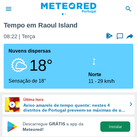
Tempo em Raoul Island
de
08:22
Terça
...
 da
empo.pt) foi
Nuvens dispersas
or
18°
is para
e as
 fornecidas
Norte
 qualidade.
Sensação de 18°
11
29 km/h
r a este
s das
opções:
Última hora
Aviso amarelo de tempo quente: nestes 4
ookies e
distritos de Portugal preveem-se máximas de até
 forma
40 ºC
Descarregue
GRÁTIS
a app da
Instalar
e digital
Meteored!
da,