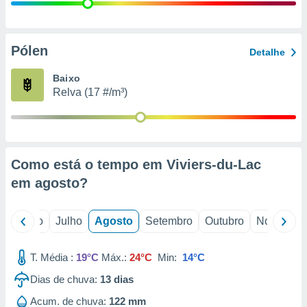
conteúdos.
ção
Pólen
Detalhe
ão através
de
Baixo
,
Relva (17 #/m³)
 e
dos,
publicidade
s, estudos
Como está o tempo em Viviers-du-Lac
a e
mento de
em
agosto
?
ossos 1199
o
Junho
Julho
Agosto
Setembro
Outubro
Novembro
eiros
T. Média :
19°C
Máx.:
24°C
Min:
14°C
Dias de chuva:
13
dias
Acum. de chuva:
122 mm