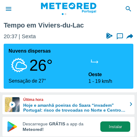
boia
Viviers-du-Lac
Tempo em Viviers-du-Lac
de
20:37
Sexta
...
 da
empo.pt) foi
Nuvens dispersas
or
26°
is para
e as
 fornecidas
Oeste
 qualidade.
Sensação de 27°
1
19 km/h
r a este
s das
opções:
Última hora
Hoje e amanhã poeiras do Saara “invadem”
ookies e
Portugal: risco de trovoadas no Norte e Centro
 forma
aumenta
Descarregue
GRÁTIS
a app da
Instalar
e digital
Meteored!
da,