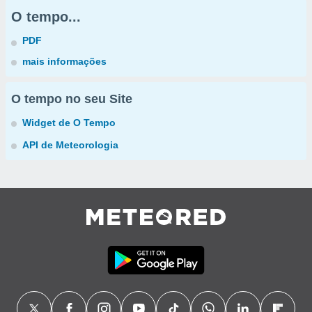
O tempo...
PDF
mais informações
O tempo no seu Site
Widget de O Tempo
API de Meteorologia