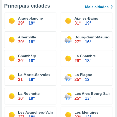
Principais cidades
Mais cidades
Aigueblanche
Aix-les-Bains
29°
19°
31°
19°
Albertville
Bourg-Saint-Maurice
30°
18°
27°
16°
Chambéry
La Chambre
30°
18°
29°
18°
La Motte-Servolex
La Plagne
31°
18°
25°
13°
La Rochette
Les Arcs Bourg-Saint-M
30°
19°
25°
13°
Les Avanchers-Valmorel
Les Menuires