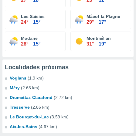
27°
18°
23°
12°
Les Saisies
Mâcot-la-Plagne
24°
15°
29°
17°
Modane
Montmélian
28°
15°
31°
19°
Localidades próximas
Voglans
(1.9 km)
Méry
(2.63 km)
Drumettaz-Clarafond
(2.72 km)
Tresserve
(2.86 km)
Le Bourget-du-Lac
(3.59 km)
Aix-les-Bains
(4.67 km)