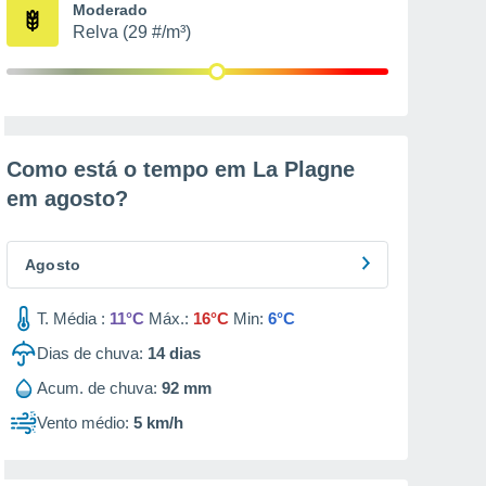
Moderado
Relva (29 #/m³)
Como está o tempo em La Plagne
em
agosto
?
Agosto
T. Média :
11°C
Máx.:
16°C
Min:
6°C
Dias de chuva:
14
dias
Acum. de chuva:
92 mm
Vento médio:
5 km/h