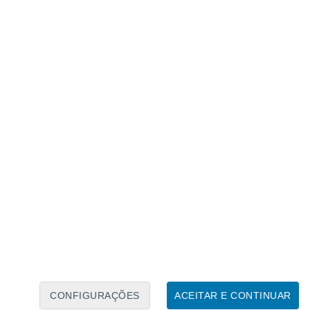
Calendário Lunar
Seg
Ter
Qua
Qui
Sex
Sáb
Domo
7
8
9
10
11
12
13
14
15
16
17
18
19
20
CONFIGURAÇÕES
ACEITAR E CONTINUAR