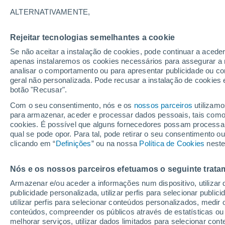
25°
ALTERNATIVAMENTE,
Rejeitar tecnologias semelhantes a cookie
30%
Se não aceitar a instalação de cookies, pode continuar a acede
Sensação de 26°
0.2 mm
apenas instalaremos os cookies necessários para assegurar a 
analisar o comportamento ou para apresentar publicidade ou co
geral não personalizada. Pode recusar a instalação de cookies 
botão "Recusar".
Última hora
Aviso amarelo de tempo quente neste distrito:
Com o seu consentimento, nós e os
nossos parceiros
utilizamo
39 ºC e noites tropicais; saiba até quando
para armazenar, aceder e processar dados pessoais, tais como a
cookies. É possível que alguns fornecedores possam processa
O Tempo 1 - 7 Dias
Radar de Chuva
Atualidade
Ma
qual se pode opor. Para tal, pode retirar o seu consentimento 
clicando em “
Definições
” ou na nossa
Política de Cookies
neste
Nós e os nossos parceiros efetuamos o seguinte trata
Amanhã
Domingo
S
Hoje
Armazenar e/ou aceder a informações num dispositivo, utilizar da
8 Ago.
9 Ago.
7 Ago.
publicidade personalizada, utilizar perfis para selecionar public
utilizar perfis para selecionar conteúdos personalizados, med
conteúdos, compreender os públicos através de estatísticas ou
melhorar serviços, utilizar dados limitados para selecionar cont
80%
70%