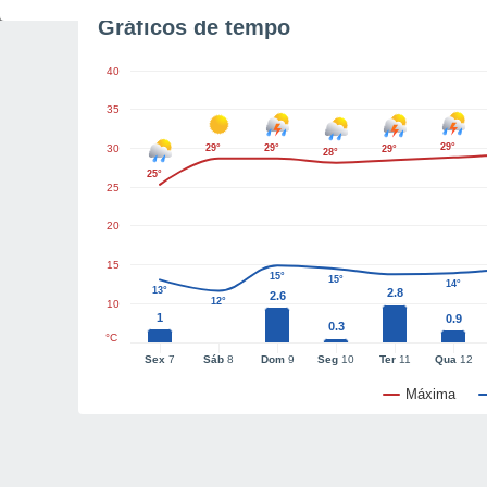
Gráficos de tempo
40
35
29°
30
29°
29°
29°
28°
25°
25
20
15
15°
15°
14°
13°
2.8
2.6
12°
10
1
0.9
0.3
°C
Sex
7
Sáb
8
Dom
9
Seg
10
Ter
11
Qua
12
Máxima