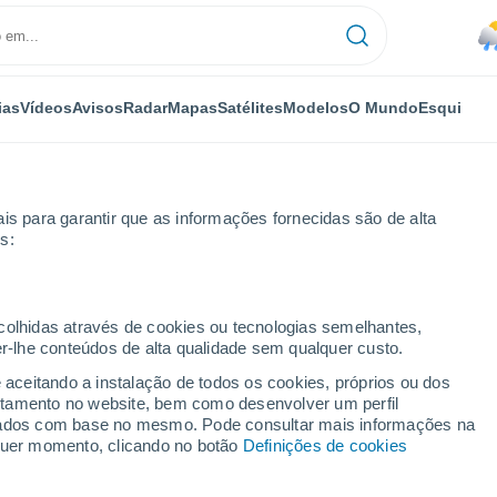
ias
Vídeos
Avisos
Radar
Mapas
Satélites
Modelos
O Mundo
Esqui
is para garantir que as informações fornecidas são de alta
s:
ento de Saboia
La Plagne
ecolhidas através de cookies ou tecnologias semelhantes,
er-lhe conteúdos de alta qualidade sem qualquer custo.
e aceitando a instalação de todos os cookies, próprios ou dos
rtamento no website, bem como desenvolver um perfil
...
lizados com base no mesmo. Pode consultar mais informações na
lquer momento, clicando no botão
Definições de cookies
Por horas
Chuva fraca nas próximas horas