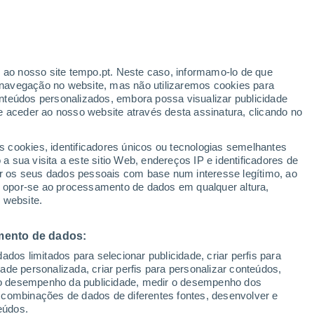
Boletim de neve
Pistas abertas
Elevadores
0 / 137
0 / 76
r ao nosso site tempo.pt. Neste caso, informamo-lo de que
Km esquiáveis
Neve
navegação no website, mas não utilizaremos cookies para
0 / 225
-
nteúdos personalizados, embora possa visualizar publicidade
e aceder ao nosso website através desta assinatura, clicando no
 até
s cookies, identificadores únicos ou tecnologias semelhantes
 sua visita a este sitio Web, endereços IP e identificadores de
r os seus dados pessoais com base num interesse legítimo, ao
pas de chuva
Satélites
Modelos
ou opor-se ao processamento de dados em qualquer altura,
 website.
mento de dados:
egunda
Terça
Quarta
Quinta
dos limitados para selecionar publicidade, criar perfis para
10 Ago.
11 Ago.
12 Ago.
13 Ago.
idade personalizada, criar perfis para personalizar conteúdos,
ir o desempenho da publicidade, medir o desempenho dos
 combinações de dados de diferentes fontes, desenvolver e
eúdos.
80%
60%
60%
40%