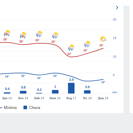
20
15
29°
29°
28°
28°
26°
24°
22°
10
5
15°
15°
14°
14°
2.9
12°
1
0.9
0.8
0.4
0.2
mm
Qui
13
Sex
14
Sáb
15
Dom
16
Seg
17
Ter
18
Qua
19
Mínima
Chuva