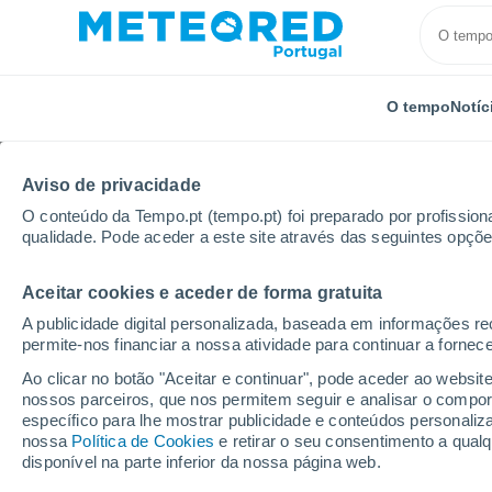
O tempo
Notíc
Aviso de privacidade
O conteúdo da Tempo.pt (tempo.pt) foi preparado por profissiona
qualidade. Pode aceder a este site através das seguintes opçõe
Aceitar cookies e aceder de forma gratuita
Início
França
Auvérnia-Ródano-Alpes
Departam
A publicidade digital personalizada, baseada em informações r
permite-nos financiar a nossa atividade para continuar a fornec
Tempo em La Plagne
Ao clicar no botão "Aceitar e continuar", pode aceder ao websit
nossos parceiros, que nos permitem seguir e analisar o compo
12:55
Sexta
específico para lhe mostrar publicidade e conteúdos persona
nossa
Política de Cookies
e retirar o seu consentimento a qua
disponível na parte inferior da nossa página web.
Chuva fraca