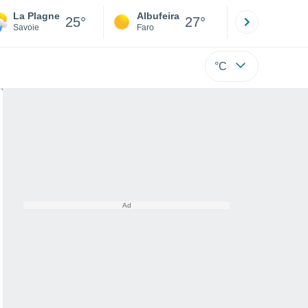
La Plagne
Albufeira
Lisboa
25°
27°
Savoie
Faro
Lisboa
°C