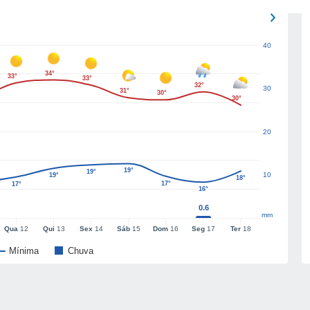
40
34°
33°
33°
32°
30
31°
30°
30°
20
19°
19°
10
19°
18°
17°
17°
16°
0.6
mm
Qua
12
Qui
13
Sex
14
Sáb
15
Dom
16
Seg
17
Ter
18
Mínima
Chuva