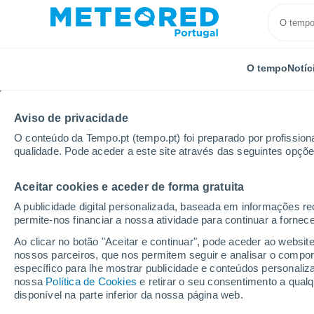
O tempo
Notíc
Aviso de privacidade
O conteúdo da Tempo.pt (tempo.pt) foi preparado por profissiona
qualidade. Pode aceder a este site através das seguintes opçõe
Aceitar cookies e aceder de forma gratuita
Início
França
Auvérnia-Ródano-Alpes
Departam
A publicidade digital personalizada, baseada em informações r
permite-nos financiar a nossa atividade para continuar a fornec
Tempo em Les Avanche
Ao clicar no botão "Aceitar e continuar", pode aceder ao websit
nossos parceiros, que nos permitem seguir e analisar o compo
07:03
Quinta
específico para lhe mostrar publicidade e conteúdos persona
nossa
Política de Cookies
e retirar o seu consentimento a qua
disponível na parte inferior da nossa página web.
Parcialmente nublado