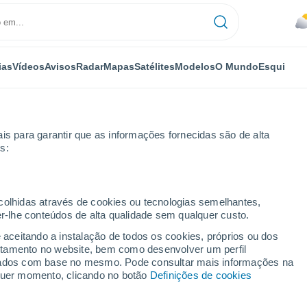
ias
Vídeos
Avisos
Radar
Mapas
Satélites
Modelos
O Mundo
Esqui
is para garantir que as informações fornecidas são de alta
s:
ento de Saboia
Les Avanchers-Valmorel
ecolhidas através de cookies ou tecnologias semelhantes,
er-lhe conteúdos de alta qualidade sem qualquer custo.
rs-Valmorel
e aceitando a instalação de todos os cookies, próprios ou dos
rtamento no website, bem como desenvolver um perfil
...
lizados com base no mesmo. Pode consultar mais informações na
lquer momento, clicando no botão
Definições de cookies
Por horas
Chuva fraca nas próximas horas