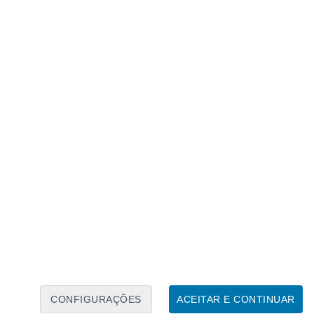
Calendário Lunar
Seg
Ter
Qua
Qui
Sex
Sáb
Domo
6
7
8
9
10
11
12
13
14
15
16
17
18
19
CONFIGURAÇÕES
ACEITAR E CONTINUAR