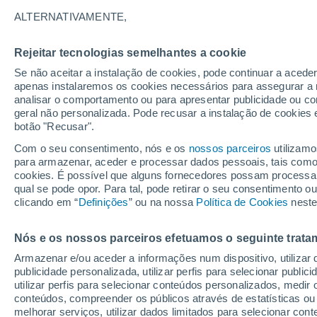
19°
ALTERNATIVAMENTE,
Rejeitar tecnologias semelhantes a cookie
Sudeste
Se não aceitar a instalação de cookies, pode continuar a acede
Sensação de 19°
1
-
7 km/h
apenas instalaremos os cookies necessários para assegurar a 
analisar o comportamento ou para apresentar publicidade ou co
geral não personalizada. Pode recusar a instalação de cookies 
botão "Recusar".
Última hora
Subida das temperaturas, poeiras do Saara e
Com o seu consentimento, nós e os
nossos parceiros
utilizamo
chuva: datas e zonas mais afetadas em Portu
para armazenar, aceder e processar dados pessoais, tais como a
cookies. É possível que alguns fornecedores possam processa
O Tempo 1 - 7 Dias
Atualidade
Mapas de chuva
R
qual se pode opor. Para tal, pode retirar o seu consentimento 
clicando em “
Definições
” ou na nossa
Política de Cookies
neste
Nós e os nossos parceiros efetuamos o seguinte trata
Amanhã
Sábado
D
Hoje
Armazenar e/ou aceder a informações num dispositivo, utilizar da
7 Ago.
8 Ago.
6 Ago.
publicidade personalizada, utilizar perfis para selecionar public
utilizar perfis para selecionar conteúdos personalizados, med
conteúdos, compreender os públicos através de estatísticas ou
melhorar serviços, utilizar dados limitados para selecionar cont
60%