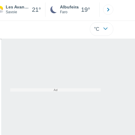
Les Avanchers-Valmorel
Albufeira
Lisboa
21°
19°
Savoie
Faro
Lisboa
°C