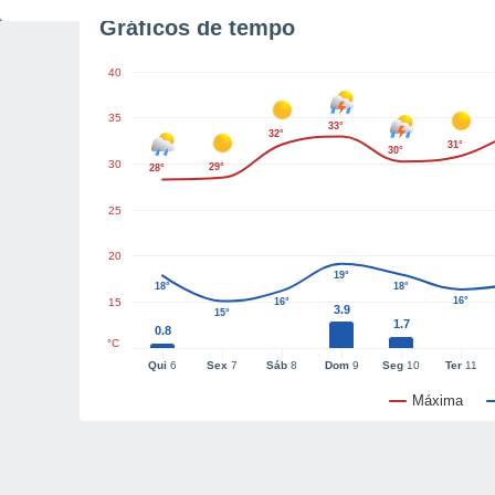
Gráficos de tempo
40
35
33°
32°
31°
30°
30
29°
28°
25
20
19°
18°
18°
16°
15
16°
3.9
15°
1.7
0.8
°C
Qui
6
Sex
7
Sáb
8
Dom
9
Seg
10
Ter
11
Máxima