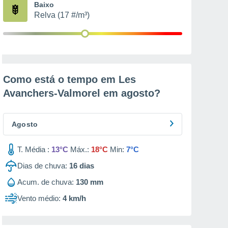
Baixo
Relva (17 #/m³)
Como está o tempo em Les
Avanchers-Valmorel em
agosto
?
Agosto
T. Média :
13°C
Máx.:
18°C
Min:
7°C
Dias de chuva:
16
dias
Acum. de chuva:
130 mm
Vento médio:
4 km/h