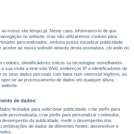
Aviso amarelo
Aviso moderado por temperaturas
elevadas em Les Avanchers-
Valmorel hoje
r ao nosso site tempo.pt. Neste caso, informamo-lo de que
navegação no website, mas não utilizaremos cookies para
nteúdos personalizados, embora possa visualizar publicidade
e aceder ao nosso website através desta assinatura, clicando no
s cookies, identificadores únicos ou tecnologias semelhantes
gal
 sua visita a este sitio Web, endereços IP e identificadores de
r os seus dados pessoais com base num interesse legítimo, ao
adar de Chuva
Satélites
Modelos
ou opor-se ao processamento de dados em qualquer altura,
 website.
mento de dados:
omingo
Segunda
Terça
Quarta
dos limitados para selecionar publicidade, criar perfis para
9 Ago.
10 Ago.
11 Ago.
12 Ago.
idade personalizada, criar perfis para personalizar conteúdos,
ir o desempenho da publicidade, medir o desempenho dos
 combinações de dados de diferentes fontes, desenvolver e
eúdos.
90%
80%