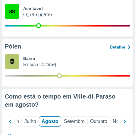
conteúdos.
Aceitável
38
O₃ (96 µg/m³)
ção
ão através
de
,
 e
Pólen
Detalhe
dos,
Baixo
publicidade
Relva (14 #/m³)
s, estudos
a e
mento de
ossos 1199
Como está o tempo em Ville-di-Paraso
eiros
em
agosto
?
o
Junho
Julho
Agosto
Setembro
Outubro
Novembro