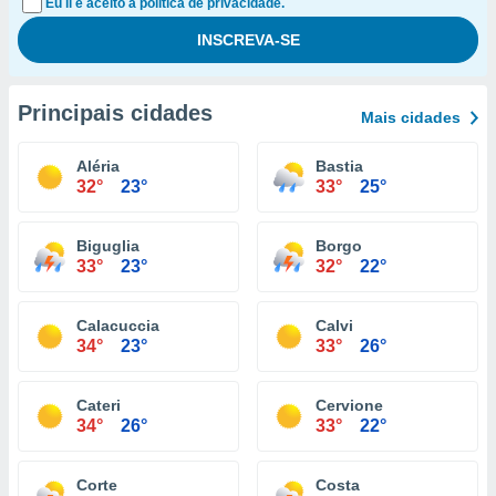
Eu li e aceito a política de privacidade.
Principais cidades
Mais cidades
Aléria
Bastia
32°
23°
33°
25°
Biguglia
Borgo
33°
23°
32°
22°
Calacuccia
Calvi
34°
23°
33°
26°
Cateri
Cervione
34°
26°
33°
22°
Corte
Costa