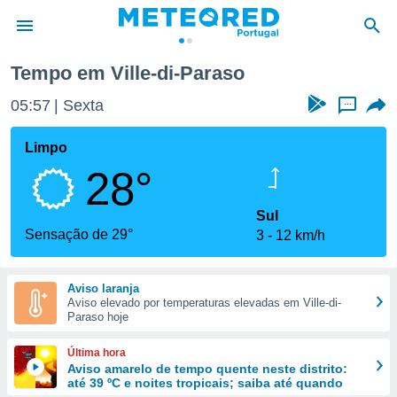
Tempo em Ville-di-Paraso
de
05:57
Sexta
...
 da
empo.pt) foi
Limpo
or
28°
is para
e as
 fornecidas
Sul
 qualidade.
Sensação de 29°
3
12 km/h
r a este
s das
opções:
Aviso laranja
Aviso elevado por temperaturas elevadas em Ville-di-
ookies e
Paraso hoje
 forma
Última hora
e digital
Aviso amarelo de tempo quente neste distrito:
até 39 ºC e noites tropicais; saiba até quando
da,