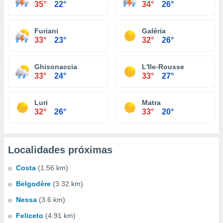
35°
22°
34°
26°
Furiani
Galéria
33°
23°
32°
26°
Ghisonaccia
L'Ile-Rousse
33°
24°
33°
27°
Luri
Matra
32°
26°
33°
20°
Localidades próximas
Costa
(1.56 km)
Belgodère
(3.32 km)
Nessa
(3.6 km)
Feliceto
(4.91 km)