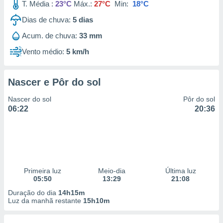
T. Média :
23°C
Máx.:
27°C
Min:
18°C
Dias de chuva:
5
dias
Acum. de chuva:
33 mm
Vento médio:
5 km/h
Nascer e Pôr do sol
Nascer do sol
Pôr do sol
06:22
20:36
Primeira luz
Meio-dia
Última luz
05:50
13:29
21:08
Duração do dia
14h15m
Luz da manhã restante
15h10m