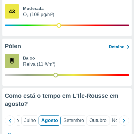
conteúdos.
Moderada
43
O₃ (108 µg/m³)
ção
ão através
de
,
 e
Pólen
Detalhe
dos,
Baixo
publicidade
Relva (11 #/m³)
s, estudos
a e
mento de
ossos 1199
Como está o tempo em L'Ile-Rousse em
eiros
agosto
?
o
Junho
Julho
Agosto
Setembro
Outubro
Novembro