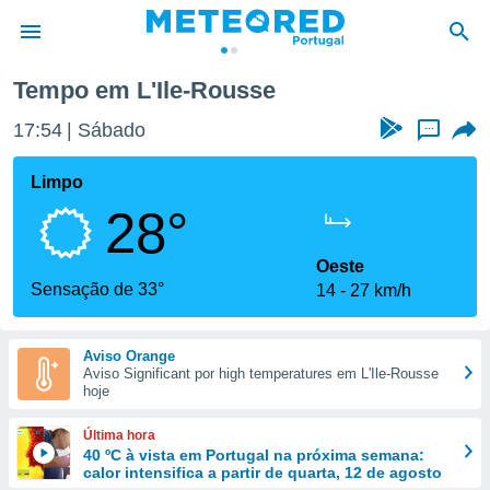
Tempo em L'Ile-Rousse
de
17:54
Sábado
...
 da
empo.pt) foi
Limpo
or
28°
is para
e as
 fornecidas
Oeste
 qualidade.
Sensação de 33°
14
27 km/h
r a este
s das
opções:
Aviso Orange
Aviso Significant por high temperatures em L'Ile-Rousse
ookies e
hoje
 forma
Última hora
e digital
40 ºC à vista em Portugal na próxima semana:
calor intensifica a partir de quarta, 12 de agosto
da,