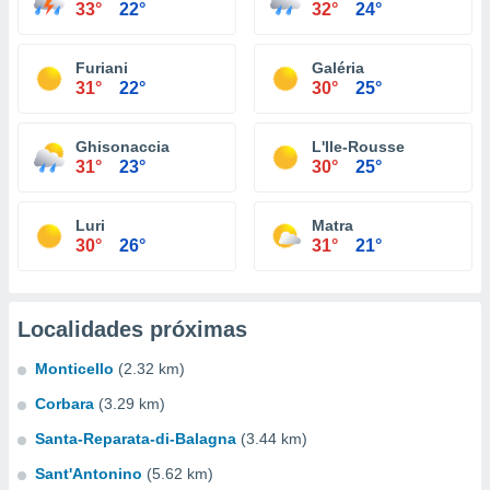
33°
22°
32°
24°
Furiani
Galéria
31°
22°
30°
25°
Ghisonaccia
L'Ile-Rousse
31°
23°
30°
25°
Luri
Matra
30°
26°
31°
21°
Localidades próximas
Monticello
(2.32 km)
Corbara
(3.29 km)
Santa-Reparata-di-Balagna
(3.44 km)
Sant'Antonino
(5.62 km)