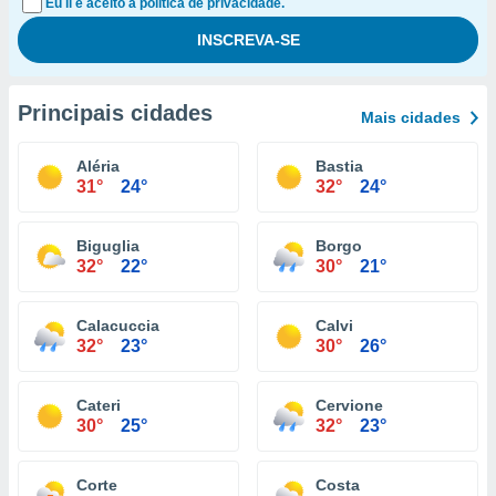
Eu li e aceito a política de privacidade.
Principais cidades
Mais cidades
Aléria
Bastia
31°
24°
32°
24°
Biguglia
Borgo
32°
22°
30°
21°
Calacuccia
Calvi
32°
23°
30°
26°
Cateri
Cervione
30°
25°
32°
23°
Corte
Costa