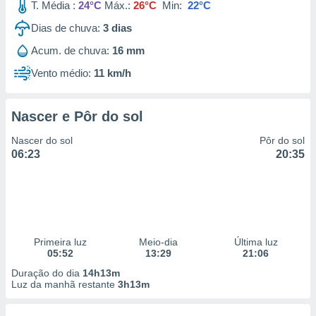
T. Média :
24°C
Máx.:
26°C
Min:
22°C
Dias de chuva:
3
dias
Acum. de chuva:
16 mm
Vento médio:
11 km/h
Nascer e Pôr do sol
Nascer do sol
Pôr do sol
06:23
20:35
Primeira luz
Meio-dia
Última luz
05:52
13:29
21:06
Duração do dia
14h13m
Luz da manhã restante
3h13m