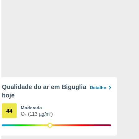
Qualidade do ar em Biguglia
Detalhe
hoje
Moderada
44
O₃ (113 µg/m³)