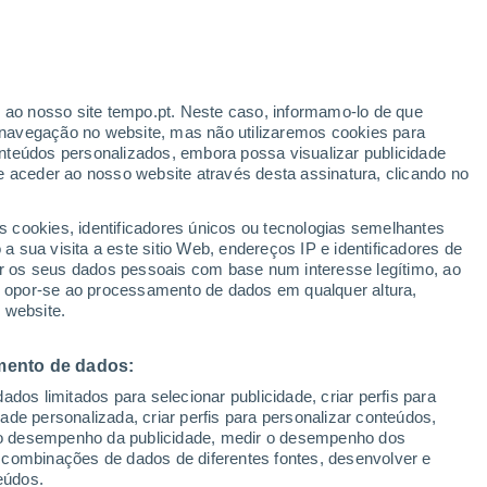
Aviso laranja
Aviso elevado por temperaturas
elevadas em Biguglia hoje
erado
r ao nosso site tempo.pt. Neste caso, informamo-lo de que
navegação no website, mas não utilizaremos cookies para
nteúdos personalizados, embora possa visualizar publicidade
e aceder ao nosso website através desta assinatura, clicando no
 até
s cookies, identificadores únicos ou tecnologias semelhantes
 sua visita a este sitio Web, endereços IP e identificadores de
r os seus dados pessoais com base num interesse legítimo, ao
adar de Chuva
Satélites
Modelos
ou opor-se ao processamento de dados em qualquer altura,
 website.
mento de dados:
egunda
Terça
Quarta
Quinta
dos limitados para selecionar publicidade, criar perfis para
10 Ago.
11 Ago.
12 Ago.
13 Ago.
idade personalizada, criar perfis para personalizar conteúdos,
ir o desempenho da publicidade, medir o desempenho dos
 combinações de dados de diferentes fontes, desenvolver e
eúdos.