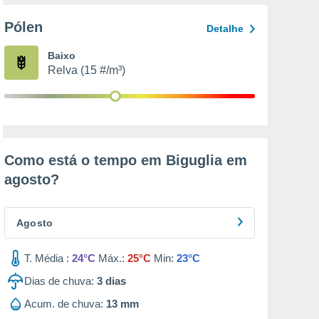
Pólen
Detalhe
Baixo
Relva (15 #/m³)
Como está o tempo em Biguglia em
agosto
?
Agosto
T. Média :
24°C
Máx.:
25°C
Min:
23°C
Dias de chuva:
3
dias
Acum. de chuva:
13 mm