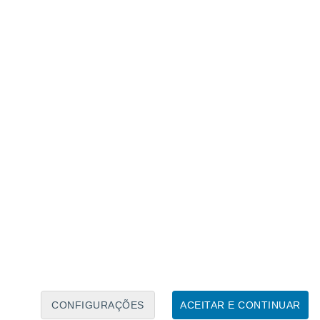
Calendário Lunar
Seg
Ter
Qua
Qui
Sex
Sáb
Domo
7
8
9
10
11
12
13
14
15
16
17
18
19
20
CONFIGURAÇÕES
ACEITAR E CONTINUAR