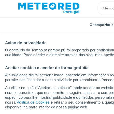
O tempo
Notíc
Aviso de privacidade
O conteúdo da Tempo.pt (tempo.pt) foi preparado por profissiona
qualidade. Pode aceder a este site através das seguintes opçõe
Aceitar cookies e aceder de forma gratuita
Início
França
Córsega
Alta Córsega
Bigugli
A publicidade digital personalizada, baseada em informações r
permite-nos financiar a nossa atividade para continuar a fornec
Tempo em Biguglia
Ao clicar no botão "Aceitar e continuar", pode aceder ao websit
nossos parceiros, que nos permitem seguir e analisar o compo
09:34
Sexta
específico para lhe mostrar publicidade e conteúdos persona
nossa
Política de Cookies
e retirar o seu consentimento a qua
disponível na parte inferior da nossa página web.
Limpo