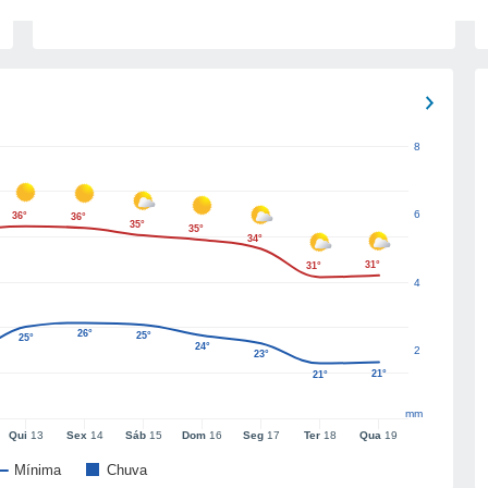
8
6
36°
36°
35°
35°
34°
31°
31°
4
26°
25°
25°
24°
2
23°
21°
21°
mm
Qui
13
Sex
14
Sáb
15
Dom
16
Seg
17
Ter
18
Qua
19
Mínima
Chuva