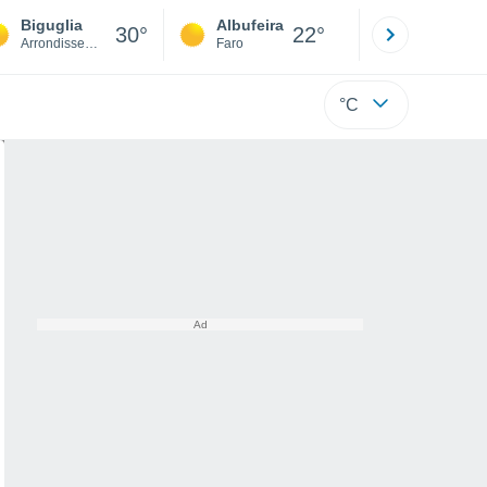
Biguglia
Albufeira
Lisboa
30°
22°
Arrondissement of Bastia
Faro
Lisboa
°C