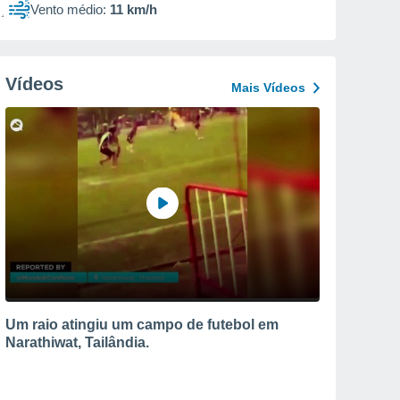
Vento médio:
11 km/h
Vídeos
Mais Vídeos
Um raio atingiu um campo de futebol em
Narathiwat, Tailândia.