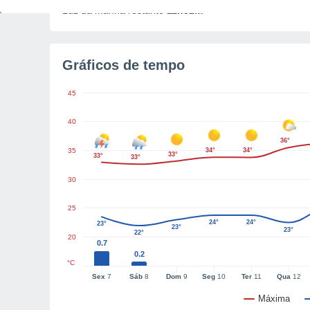
Luz da manhã restante
11h32m
Gráficos de tempo
45
40
36°
35
34°
34°
33°
33°
33°
30
25
24°
24°
23°
23°
23°
22°
20
0.7
0.2
°C
Sex
7
Sáb
8
Dom
9
Seg
10
Ter
11
Qua
12
Máxima