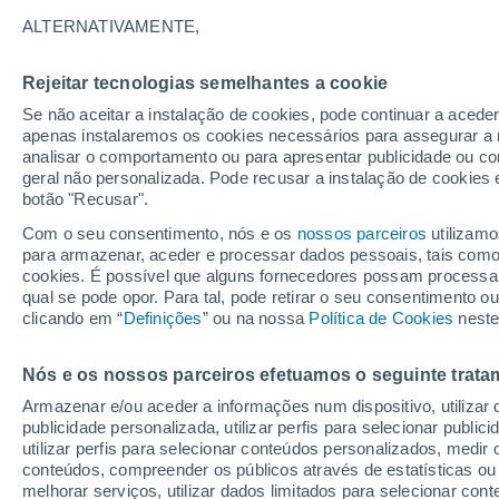
30°
ALTERNATIVAMENTE,
Rejeitar tecnologias semelhantes a cookie
UV
3 Mod
Se não aceitar a instalação de cookies, pode continuar a acede
Sensação de 35°
FPS
6-10
apenas instalaremos os cookies necessários para assegurar a 
analisar o comportamento ou para apresentar publicidade ou co
geral não personalizada. Pode recusar a instalação de cookies 
botão "Recusar".
Última hora
Aviso amarelo de tempo quente neste distrito:
Com o seu consentimento, nós e os
nossos parceiros
utilizamo
39 ºC e noites tropicais; saiba até quando
para armazenar, aceder e processar dados pessoais, tais como a
cookies. É possível que alguns fornecedores possam processa
O Tempo 1 - 7 Dias
Atualidade
Mapas de chuva
R
qual se pode opor. Para tal, pode retirar o seu consentimento 
clicando em “
Definições
” ou na nossa
Política de Cookies
neste
Nós e os nossos parceiros efetuamos o seguinte trata
Amanhã
Domingo
S
Hoje
Armazenar e/ou aceder a informações num dispositivo, utilizar da
8 Ago.
9 Ago.
7 Ago.
publicidade personalizada, utilizar perfis para selecionar public
utilizar perfis para selecionar conteúdos personalizados, med
conteúdos, compreender os públicos através de estatísticas ou
melhorar serviços, utilizar dados limitados para selecionar cont
30%
60%