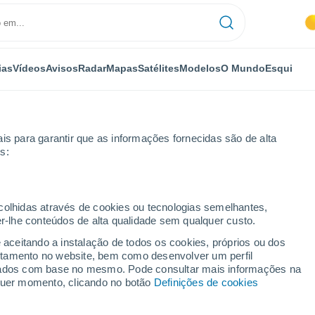
ias
Vídeos
Avisos
Radar
Mapas
Satélites
Modelos
O Mundo
Esqui
is para garantir que as informações fornecidas são de alta
s:
a
ecolhidas através de cookies ou tecnologias semelhantes,
er-lhe conteúdos de alta qualidade sem qualquer custo.
e aceitando a instalação de todos os cookies, próprios ou dos
rtamento no website, bem como desenvolver um perfil
...
lizados com base no mesmo. Pode consultar mais informações na
lquer momento, clicando no botão
Definições de cookies
Por horas
Calor húmido sufocante nas
próximas horas