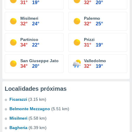
31°
19°
32°
20°
Misilmeri
Palermo
32°
24°
32°
25°
Partinico
Prizzi
34°
22°
31°
19°
San Giuseppe Jato
Valledolmo
34°
20°
32°
19°
Localidades próximas
Ficarazzi
(3.15 km)
Belmonte Mezzagno
(5.51 km)
Misilmeri
(5.58 km)
Bagheria
(6.39 km)