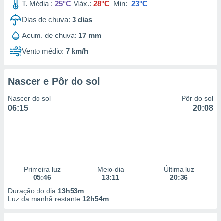
T. Média :
25°C
Máx.:
28°C
Min:
23°C
Dias de chuva:
3
dias
Acum. de chuva:
17 mm
Vento médio:
7 km/h
Nascer e Pôr do sol
Nascer do sol
Pôr do sol
06:15
20:08
Primeira luz
Meio-dia
Última luz
05:46
13:11
20:36
Duração do dia
13h53m
Luz da manhã restante
12h54m