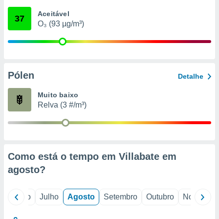
conteúdos.
Aceitável
37
O₃ (93 µg/m³)
ção
ão através
de
,
 e
Pólen
Detalhe
dos,
Muito baixo
publicidade
Relva (3 #/m³)
s, estudos
a e
mento de
ossos 1199
Como está o tempo em Villabate em
eiros
agosto
?
o
Junho
Julho
Agosto
Setembro
Outubro
Novembro