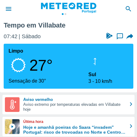
Tempo em Villabate
de
07:42
Sábado
...
 da
empo.pt) foi
Limpo
or
27°
is para
e as
 fornecidas
Sul
 qualidade.
Sensação de 30°
3
10 km/h
r a este
s das
opções:
Aviso vermelho
Aviso extremo por temperaturas elevadas em Villabate
ookies e
hoje
 forma
Última hora
e digital
Hoje e amanhã poeiras do Saara “invadem”
Portugal: risco de trovoadas no Norte e Centro
da,