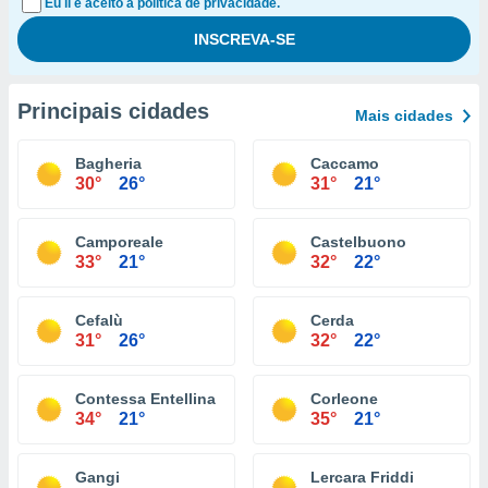
Eu li e aceito a política de privacidade.
Principais cidades
Mais cidades
Bagheria
Caccamo
30°
26°
31°
21°
Camporeale
Castelbuono
33°
21°
32°
22°
Cefalù
Cerda
31°
26°
32°
22°
Contessa Entellina
Corleone
34°
21°
35°
21°
Gangi
Lercara Friddi