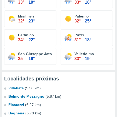
33°
19°
33°
18°
Misilmeri
Palermo
32°
23°
32°
25°
Partinico
Prizzi
34°
22°
31°
18°
San Giuseppe Jato
Valledolmo
35°
19°
33°
19°
Localidades próximas
Villabate
(5.58 km)
Belmonte Mezzagno
(5.87 km)
Ficarazzi
(6.27 km)
Bagheria
(6.78 km)