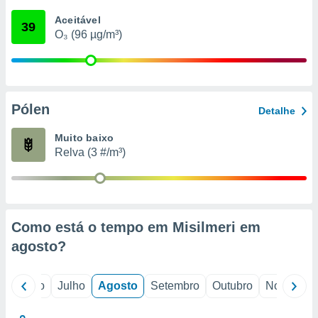
conteúdos.
Aceitável
39
O₃ (96 µg/m³)
ção
ão através
de
,
 e
Pólen
Detalhe
dos,
Muito baixo
publicidade
Relva (3 #/m³)
s, estudos
a e
mento de
ossos 1199
Como está o tempo em Misilmeri em
eiros
agosto
?
o
Junho
Julho
Agosto
Setembro
Outubro
Novembro