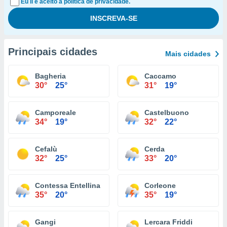
Eu li e aceito a política de privacidade.
Principais cidades
Mais cidades
Bagheria
Caccamo
30°
25°
31°
19°
Camporeale
Castelbuono
34°
19°
32°
22°
Cefalù
Cerda
32°
25°
33°
20°
Contessa Entellina
Corleone
35°
20°
35°
19°
Gangi
Lercara Friddi