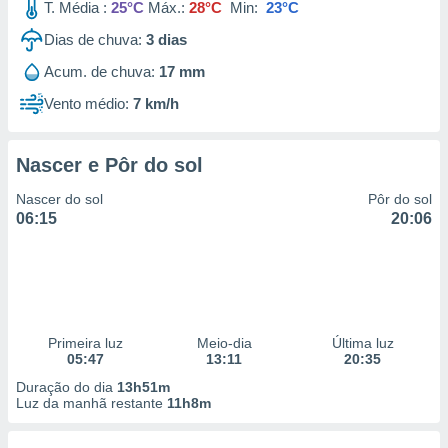
T. Média :
25°C
Máx.:
28°C
Min:
23°C
Dias de chuva:
3
dias
Acum. de chuva:
17 mm
Vento médio:
7 km/h
Nascer e Pôr do sol
Nascer do sol
Pôr do sol
06:15
20:06
Primeira luz
Meio-dia
Última luz
05:47
13:11
20:35
Duração do dia
13h51m
Luz da manhã restante
11h8m