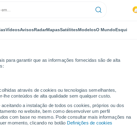
ias
Vídeos
Avisos
Radar
Mapas
Satélites
Modelos
O Mundo
Esqui
is para garantir que as informações fornecidas são de alta
s:
agheria
ecolhidas através de cookies ou tecnologias semelhantes,
er-lhe conteúdos de alta qualidade sem qualquer custo.
e aceitando a instalação de todos os cookies, próprios ou dos
rtamento no website, bem como desenvolver um perfil
...
lizados com base no mesmo. Pode consultar mais informações na
lquer momento, clicando no botão
Definições de cookies
Por horas
Céu limpo nas próximas horas