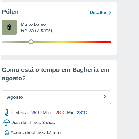
Pólen
Detalhe
Muito baixo
Relva (2 #/m³)
Como está o tempo em Bagheria em
agosto
?
Agosto
T. Média :
25°C
Máx.:
28°C
Min:
23°C
Dias de chuva:
3
dias
Acum. de chuva:
17 mm