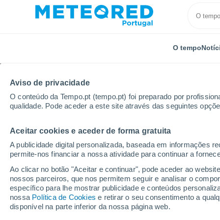
O tempo
Notíc
Aviso de privacidade
O conteúdo da Tempo.pt (tempo.pt) foi preparado por profissiona
qualidade. Pode aceder a este site através das seguintes opçõe
Aceitar cookies e aceder de forma gratuita
Início
Itália
Cidade Metropolitana de Palermo
B
A publicidade digital personalizada, baseada em informações r
permite-nos financiar a nossa atividade para continuar a fornec
Tempo em Bagheria
Ao clicar no botão "Aceitar e continuar", pode aceder ao websit
nossos parceiros, que nos permitem seguir e analisar o compo
07:58
Sábado
específico para lhe mostrar publicidade e conteúdos persona
nossa
Política de Cookies
e retirar o seu consentimento a qua
disponível na parte inferior da nossa página web.
Nuvens dispersas