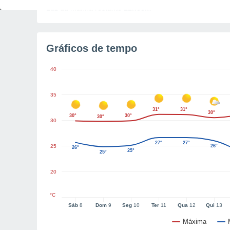
Luz da manhã restante
12h38m
Gráficos de tempo
40
35
31°
31°
30°
30°
30°
30°
30
27°
27°
25
26°
26°
25°
25°
20
°C
Sáb
8
Dom
9
Seg
10
Ter
11
Qua
12
Qui
13
Máxima