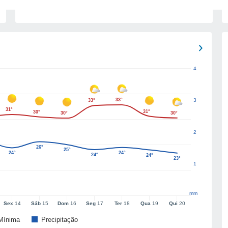
4
33°
3
33°
31°
31°
30°
30°
30°
2
26°
25°
24°
24°
24°
24°
23°
1
mm
Sex
14
Sáb
15
Dom
16
Seg
17
Ter
18
Qua
19
Qui
20
Mínima
Precipitação