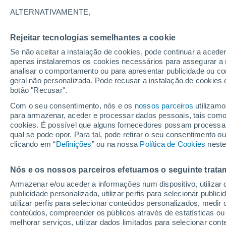
27°
ALTERNATIVAMENTE,
Rejeitar tecnologias semelhantes a cookie
Sul
Se não aceitar a instalação de cookies, pode continuar a acede
Sensação de 30°
3
-
9 km/h
apenas instalaremos os cookies necessários para assegurar a 
analisar o comportamento ou para apresentar publicidade ou co
geral não personalizada. Pode recusar a instalação de cookies 
botão "Recusar".
Última hora
Hoje e amanhã poeiras do Saara “invadem”
Com o seu consentimento, nós e os
nossos parceiros
utilizamo
Portugal: risco de trovoadas no Norte e Centr
para armazenar, aceder e processar dados pessoais, tais como a
aumenta
cookies. É possível que alguns fornecedores possam processa
O Tempo 1 - 7 Dias
Atualidade
Mapas de nuvens
qual se pode opor. Para tal, pode retirar o seu consentimento 
clicando em “
Definições
” ou na nossa
Política de Cookies
neste
Nós e os nossos parceiros efetuamos o seguinte trata
Amanhã
Segunda
Hoje
Armazenar e/ou aceder a informações num dispositivo, utilizar da
9 Ago.
10 Ago.
8 Ago.
publicidade personalizada, utilizar perfis para selecionar public
utilizar perfis para selecionar conteúdos personalizados, med
conteúdos, compreender os públicos através de estatísticas ou
melhorar serviços, utilizar dados limitados para selecionar cont