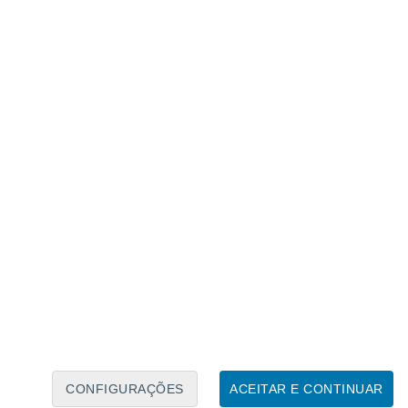
Calendário Lunar
Seg
Ter
Qua
Qui
Sex
Sáb
Domo
8
9
10
11
12
13
14
15
16
17
18
19
20
21
CONFIGURAÇÕES
ACEITAR E CONTINUAR