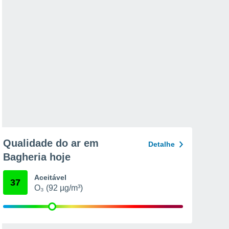
Qualidade do ar em
Detalhe
Bagheria hoje
Aceitável
37
O₃ (92 µg/m³)