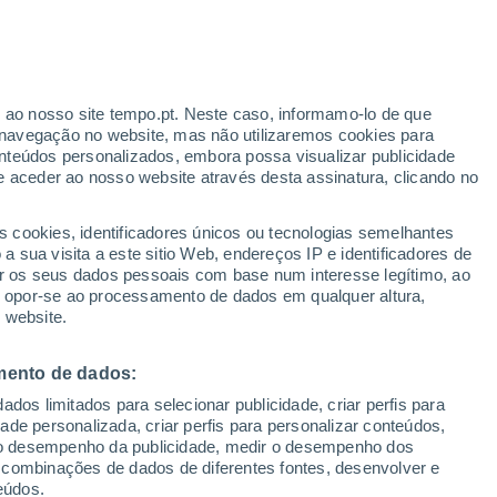
Aviso vermelho
Aviso extremo por temperaturas
elevadas em Bagheria hoje
r ao nosso site tempo.pt. Neste caso, informamo-lo de que
navegação no website, mas não utilizaremos cookies para
nteúdos personalizados, embora possa visualizar publicidade
e aceder ao nosso website através desta assinatura, clicando no
s cookies, identificadores únicos ou tecnologias semelhantes
o
 sua visita a este sitio Web, endereços IP e identificadores de
r os seus dados pessoais com base num interesse legítimo, ao
Radar de Chuva
Satélites
Modelos
ou opor-se ao processamento de dados em qualquer altura,
 website.
mento de dados:
Terça
Quarta
Quinta
Sexta
dos limitados para selecionar publicidade, criar perfis para
11 Ago.
12 Ago.
13 Ago.
14 Ago.
idade personalizada, criar perfis para personalizar conteúdos,
ir o desempenho da publicidade, medir o desempenho dos
 combinações de dados de diferentes fontes, desenvolver e
eúdos.