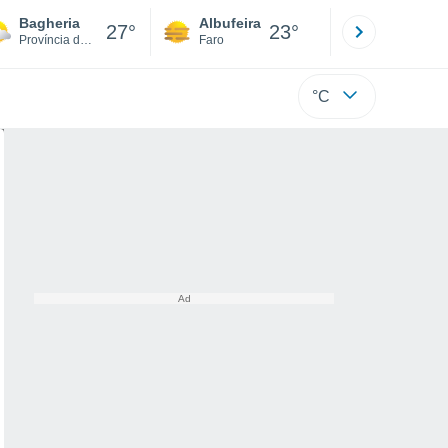
Bagheria
Albufeira
Lisboa
27°
23°
Província de Palermo
Faro
Lisboa
°C