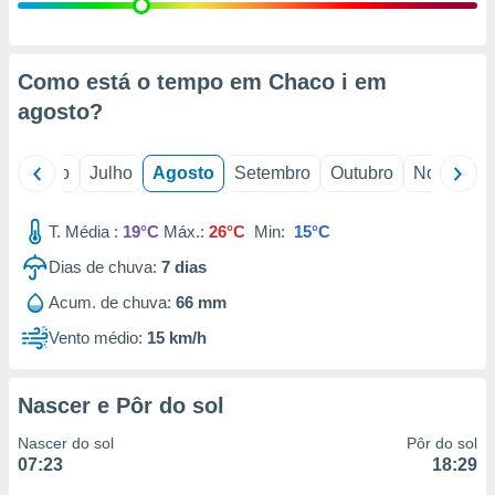
conteúdos.
ção
Como está o tempo em Chaco i em
ão através
agosto
?
de
,
 e
o
Junho
Julho
Agosto
Setembro
Outubro
Novembro
dos,
publicidade
T. Média :
19°C
Máx.:
26°C
Min:
15°C
s, estudos
Dias de chuva:
7
dias
a e
mento de
Acum. de chuva:
66 mm
Vento médio:
15 km/h
ossos 1199
eiros
Nascer e Pôr do sol
Nascer do sol
Pôr do sol
07:23
18:29