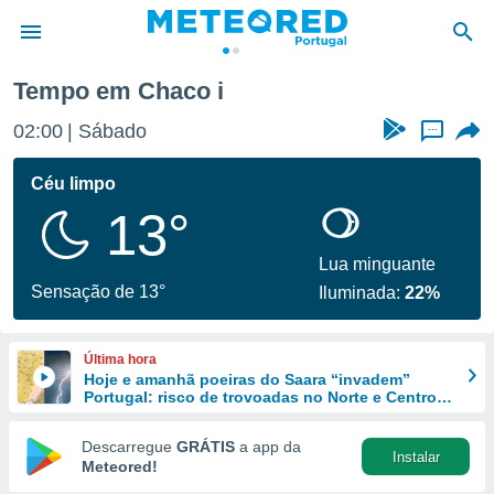
Tempo em Chaco i
de
02:00
Sábado
...
 da
empo.pt) foi
Céu limpo
or
13°
is para
e as
 fornecidas
Lua minguante
 qualidade.
Sensação de 13°
Iluminada:
22%
r a este
s das
opções:
Última hora
Hoje e amanhã poeiras do Saara “invadem”
ookies e
Portugal: risco de trovoadas no Norte e Centro
 forma
aumenta
Descarregue
GRÁTIS
a app da
Instalar
e digital
Meteored!
da,