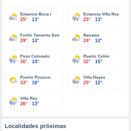
Estancia Boca i
Estancia Villa Rey
25°
13°
25°
13°
Fortín Teniente Esteban Martínez
Nanawa
29°
13°
24°
12°
Pozo Colorado
Puerto Colón
30°
14°
32°
15°
Puerto Pinasco
Villa Hayes
33°
16°
25°
12°
Villa Rey
26°
13°
Localidades próximas