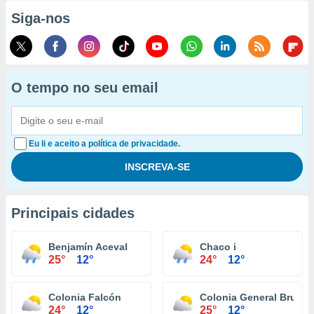
Siga-nos
O tempo no seu email
Eu li e aceito a política de privacidade.
Principais cidades
Benjamín Aceval
Chaco i
25°
12°
24°
12°
Colonia Falcón
Colonia General Brugu
24°
12°
25°
12°