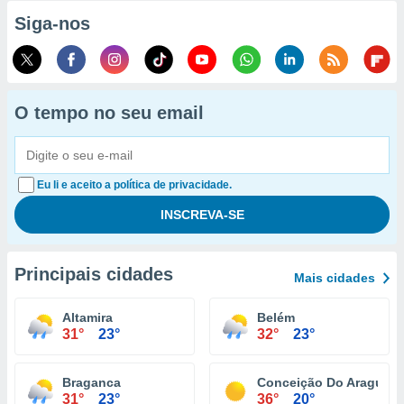
Siga-nos
O tempo no seu email
Eu li e aceito a política de privacidade.
Principais cidades
Mais cidades
Altamira
Belém
31°
23°
32°
23°
Braganca
Conceição Do Araguaia
31°
23°
36°
20°