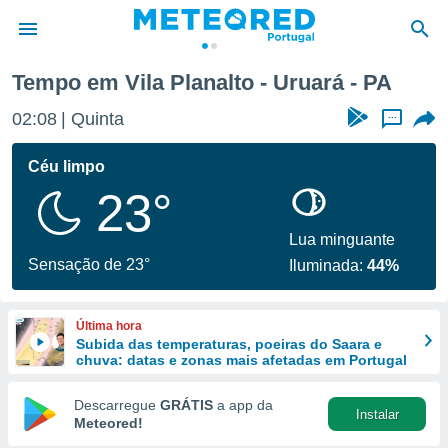
Tempo em Vila Planalto - Uruará - PA
de
02:08
Quinta
...
 da
empo.pt) foi
Céu limpo
or
23°
is para
e as
 fornecidas
Lua minguante
 qualidade.
Sensação de 23°
Iluminada:
44%
r a este
s das
opções:
Última hora
Subida das temperaturas, poeiras do Saara e
ookies e
chuva: datas e zonas mais afetadas em Portugal
 forma
Descarregue
GRÁTIS
a app da
Instalar
e digital
Meteored!
da,