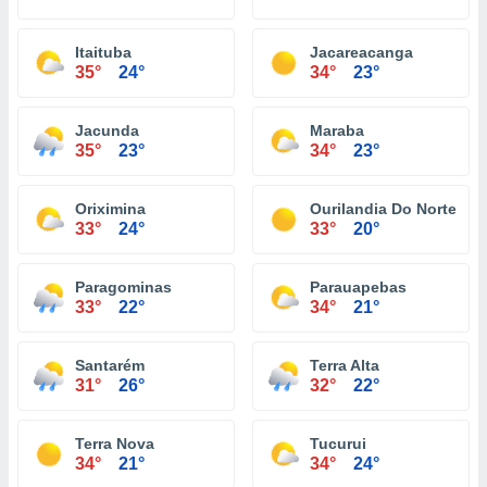
Itaituba
Jacareacanga
35°
24°
34°
23°
Jacunda
Maraba
35°
23°
34°
23°
Oriximina
Ourilandia Do Norte
33°
24°
33°
20°
Paragominas
Parauapebas
33°
22°
34°
21°
Santarém
Terra Alta
31°
26°
32°
22°
Terra Nova
Tucurui
34°
21°
34°
24°