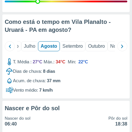
conteúdos.
ção
Como está o tempo em Vila Planalto -
ão através
Uruará - PA em
agosto
?
de
,
 e
o
Junho
Julho
Agosto
Setembro
Outubro
Novembro
dos,
publicidade
T. Média :
27°C
Máx.:
34°C
Min:
22°C
s, estudos
Dias de chuva:
8
dias
a e
mento de
Acum. de chuva:
37 mm
Vento médio:
7 km/h
ossos 1199
eiros
Nascer e Pôr do sol
Nascer do sol
Pôr do sol
06:40
18:38