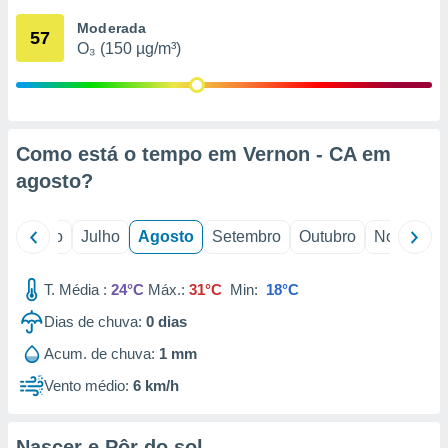
conteúdos.
Moderada
57
O₃ (150 µg/m³)
ção
ão através
de
,
 e
Como está o tempo em Vernon - CA em
agosto
?
dos,
publicidade
s, estudos
o
Junho
Julho
Agosto
Setembro
Outubro
Novembro
a e
mento de
T. Média :
24°C
Máx.:
31°C
Min:
18°C
ossos 1199
Dias de chuva:
0
dias
eiros
Acum. de chuva:
1 mm
Vento médio:
6 km/h
Nascer e Pôr do sol