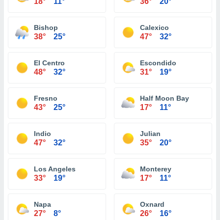
18°
11°
36°
20°
Bishop
Calexico
38°
25°
47°
32°
El Centro
Escondido
48°
32°
31°
19°
Fresno
Half Moon Bay
43°
25°
17°
11°
Indio
Julian
47°
32°
35°
20°
Los Angeles
Monterey
33°
19°
17°
11°
Napa
Oxnard
27°
8°
26°
16°