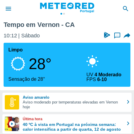
Tempo em Vernon - CA
de
10:12
Sábado
...
 da
empo.pt) foi
Limpo
or
28°
is para
e as
 fornecidas
UV
4 Moderado
 qualidade.
Sensação de 28°
FPS
6-10
r a este
s das
opções:
Aviso amarelo
Aviso moderado por temperaturas elevadas em Vernon
ookies e
hoje
 forma
Última hora
e digital
40 ºC à vista em Portugal na próxima semana:
calor intensifica a partir de quarta, 12 de agosto
da,