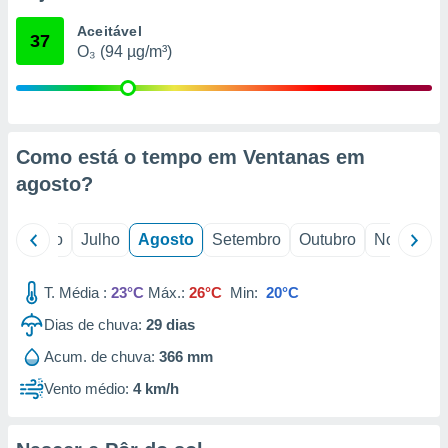
conteúdos.
Aceitável
37
O₃ (94 µg/m³)
ção
ão através
de
,
 e
Como está o tempo em Ventanas em
agosto
?
dos,
publicidade
s, estudos
o
Junho
Julho
Agosto
Setembro
Outubro
Novembro
a e
mento de
T. Média :
23°C
Máx.:
26°C
Min:
20°C
ossos 1199
Dias de chuva:
29
dias
eiros
Acum. de chuva:
366 mm
Vento médio:
4 km/h