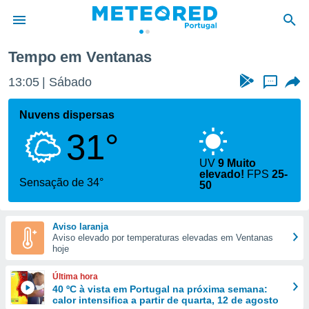
Tempo em Ventanas
de
13:05
Sábado
...
 da
empo.pt) foi
Nuvens dispersas
or
31°
is para
e as
 fornecidas
UV
9 Muito
elevado!
FPS
25-
 qualidade.
Sensação de 34°
50
r a este
s das
opções:
Aviso laranja
Aviso elevado por temperaturas elevadas em Ventanas
ookies e
hoje
 forma
Última hora
e digital
40 ºC à vista em Portugal na próxima semana:
da,
calor intensifica a partir de quarta, 12 de agosto