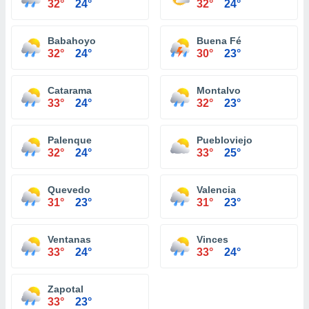
32°
24°
32°
24°
Babahoyo
Buena Fé
32°
24°
30°
23°
Catarama
Montalvo
33°
24°
32°
23°
Palenque
Puebloviejo
32°
24°
33°
25°
Quevedo
Valencia
31°
23°
31°
23°
Ventanas
Vinces
33°
24°
33°
24°
Zapotal
33°
23°