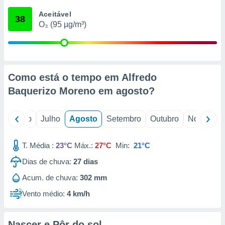
conteúdos.
Aceitável
38
O₃ (95 µg/m³)
ção
ão através
de
,
 e
Como está o tempo em Alfredo
Baquerizo Moreno em
agosto
?
dos,
publicidade
s, estudos
o
Junho
Julho
Agosto
Setembro
Outubro
Novembro
a e
mento de
T. Média :
23°C
Máx.:
27°C
Min:
21°C
ossos 1199
Dias de chuva:
27
dias
eiros
Acum. de chuva:
302 mm
Vento médio:
4 km/h
Nascer e Pôr do sol