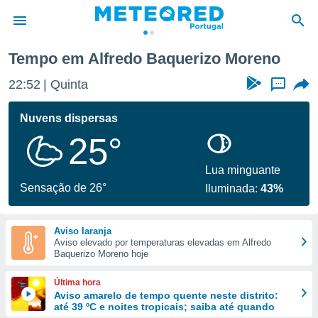
Tempo em Alfredo Baquerizo Moreno
de
22:52
Quinta
...
 da
empo.pt) foi
Nuvens dispersas
or
25°
is para
e as
 fornecidas
Lua minguante
 qualidade.
Sensação de 26°
Iluminada:
43%
r a este
s das
opções:
Aviso laranja
Aviso elevado por temperaturas elevadas em Alfredo
ookies e
Baquerizo Moreno hoje
 forma
Última hora
e digital
Aviso amarelo de tempo quente neste distrito:
até 39 ºC e noites tropicais; saiba até quando
da,