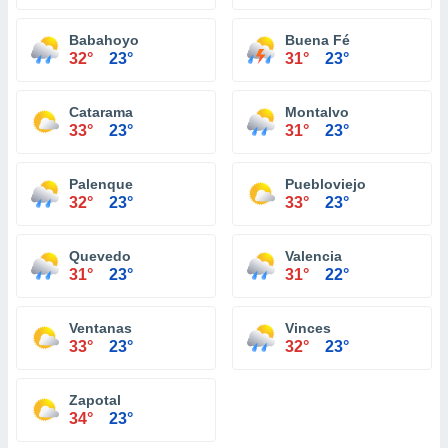
Babahoyo
Buena Fé
32°
23°
31°
23°
Catarama
Montalvo
33°
23°
31°
23°
Palenque
Puebloviejo
32°
23°
33°
23°
Quevedo
Valencia
31°
23°
31°
22°
Ventanas
Vinces
33°
23°
32°
23°
Zapotal
34°
23°