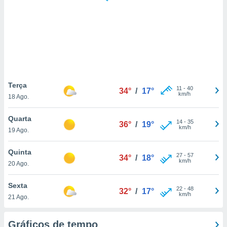
ite através
atura,
 botão
nto, nós e
arceiros
cookies,
Terça
11
-
40
ores únicos
34°
/
17°
km/h
18 Ago.
ias
s para
Quarta
 aceder e
14
-
35
36°
/
19°
km/h
dados
19 Ago.
ais como a
 este sitio
Quinta
27
-
57
34°
/
18°
eços IP e
km/h
20 Ago.
ores de
possível
Sexta
22
-
48
32°
/
17°
km/h
es possam
21 Ago.
os seus
oais com
Gráficos de tempo
nteresse