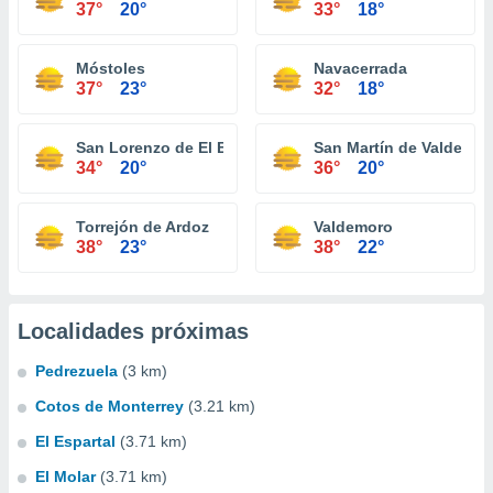
37°
20°
33°
18°
Móstoles
Navacerrada
37°
23°
32°
18°
San Lorenzo de El Escorial
San Martín de Valdeigle
34°
20°
36°
20°
Torrejón de Ardoz
Valdemoro
38°
23°
38°
22°
Localidades próximas
Pedrezuela
(3 km)
Cotos de Monterrey
(3.21 km)
El Espartal
(3.71 km)
El Molar
(3.71 km)