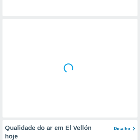
 para
a, utilizar
selecionar
a, criar
personalizar
tilizar
selecionar
dos, medir
nho da
, medir o
o dos
r os
ravés de
s ou
s de dados
es fontes,
 e melhorar
Qualidade do ar em El Vellón
Detalhe
ilizar dados
ara
hoje