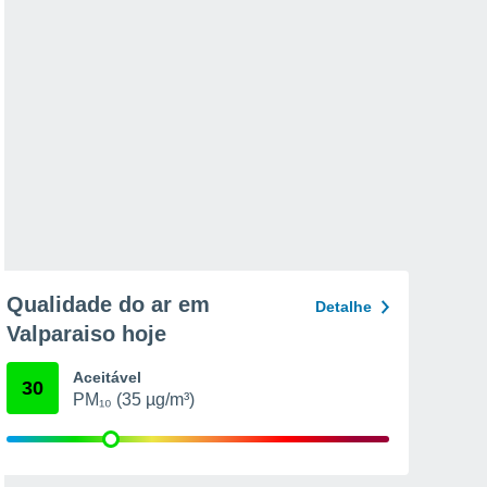
Qualidade do ar em
Detalhe
Valparaiso hoje
Aceitável
30
PM₁₀ (35 µg/m³)