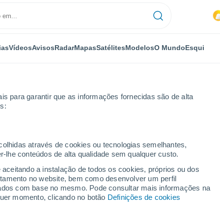
ias
Vídeos
Avisos
Radar
Mapas
Satélites
Modelos
O Mundo
Esqui
is para garantir que as informações fornecidas são de alta
s:
paraiso
ecolhidas através de cookies ou tecnologias semelhantes,
er-lhe conteúdos de alta qualidade sem qualquer custo.
Porto Rico)
e aceitando a instalação de todos os cookies, próprios ou dos
rtamento no website, bem como desenvolver um perfil
...
lizados com base no mesmo. Pode consultar mais informações na
lquer momento, clicando no botão
Definições de cookies
Por horas
Calor húmido sufocante nas
próximas horas