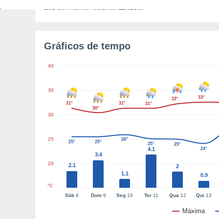
Luz da manhã restante
11h15m
Gráficos de tempo
40
35
33°
32°
31°
31°
31°
30°
30
25
26°
25°
25°
25°
25°
4.1
24°
3.4
20
2.1
2
1.1
0.9
°C
Sáb
8
Dom
9
Seg
10
Ter
11
Qua
12
Qui
13
Máxima