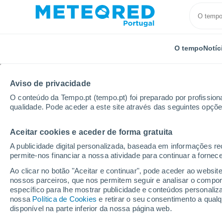
O tempo
Notíc
Aviso de privacidade
O conteúdo da Tempo.pt (tempo.pt) foi preparado por profissiona
qualidade. Pode aceder a este site através das seguintes opçõe
Aceitar cookies e aceder de forma gratuita
Início
Porto Rico
Municipalidade de Cataño
Val
A publicidade digital personalizada, baseada em informações r
permite-nos financiar a nossa atividade para continuar a fornec
Tempo em Valparaiso (
Ao clicar no botão "Aceitar e continuar", pode aceder ao websit
nossos parceiros, que nos permitem seguir e analisar o compo
08:03
Sábado
específico para lhe mostrar publicidade e conteúdos persona
nossa
Política de Cookies
e retirar o seu consentimento a qua
disponível na parte inferior da nossa página web.
Limpo