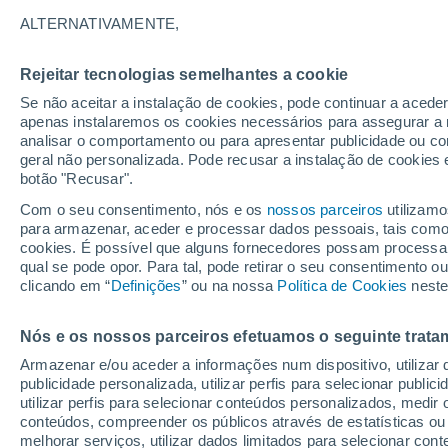
28°
ALTERNATIVAMENTE,
Rejeitar tecnologias semelhantes a cookie
Este
Se não aceitar a instalação de cookies, pode continuar a acede
Sensação de 31°
13
-
24 km
apenas instalaremos os cookies necessários para assegurar a 
analisar o comportamento ou para apresentar publicidade ou co
geral não personalizada. Pode recusar a instalação de cookies 
botão "Recusar".
Última hora
Hoje e amanhã poeiras do Saara “invadem”
Com o seu consentimento, nós e os
nossos parceiros
utilizamo
Portugal: risco de trovoadas no Norte e Centr
para armazenar, aceder e processar dados pessoais, tais como a
aumenta
cookies. É possível que alguns fornecedores possam processa
O Tempo 1 - 7 Dias
Atualidade
Mapas de chuva
R
qual se pode opor. Para tal, pode retirar o seu consentimento 
clicando em “
Definições
” ou na nossa
Política de Cookies
neste
Nós e os nossos parceiros efetuamos o seguinte trata
Amanhã
Segunda
Hoje
Armazenar e/ou aceder a informações num dispositivo, utilizar da
9 Ago.
10 Ago.
8 Ago.
publicidade personalizada, utilizar perfis para selecionar public
utilizar perfis para selecionar conteúdos personalizados, med
conteúdos, compreender os públicos através de estatísticas ou
melhorar serviços, utilizar dados limitados para selecionar cont
90%
70%
80%