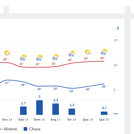
15
33°
33°
32°
32°
31°
31°
31°
10
27°
26°
25°
25°
25°
24°
5
24°
3
2.3
1.7
1.3
0.7
mm
Sex
14
Sáb
15
Dom
16
Seg
17
Ter
18
Qua
19
Qui
20
Mínima
Chuva