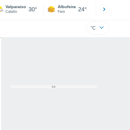
Valparaiso
Albufeira
Lisboa
30°
24°
Cataño
Faro
Lisboa
°C