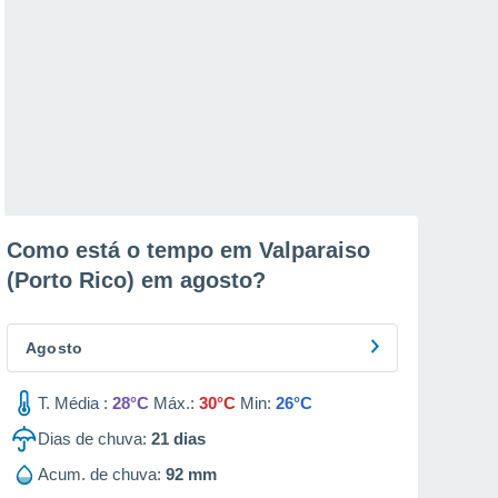
Como está o tempo em Valparaiso
(Porto Rico) em
agosto
?
Agosto
T. Média :
28°C
Máx.:
30°C
Min:
26°C
Dias de chuva:
21
dias
Acum. de chuva:
92 mm