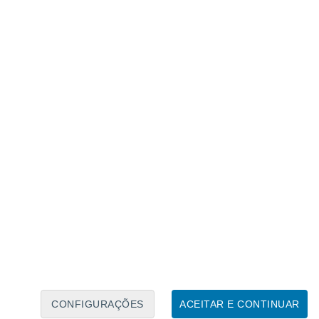
Calendário Lunar
Seg
Ter
Qua
Qui
Sex
Sáb
Domo
8
9
10
11
12
13
14
15
16
17
18
19
20
21
CONFIGURAÇÕES
ACEITAR E CONTINUAR