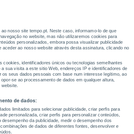
Aviso amarelo
Aviso moderado por temperaturas
elevadas em Valparaiso hoje
r ao nosso site tempo.pt. Neste caso, informamo-lo de que
/h
navegação no website, mas não utilizaremos cookies para
nteúdos personalizados, embora possa visualizar publicidade
e aceder ao nosso website através desta assinatura, clicando no
s cookies, identificadores únicos ou tecnologias semelhantes
o
 sua visita a este sitio Web, endereços IP e identificadores de
r os seus dados pessoais com base num interesse legítimo, ao
adar de Chuva
Satélites
Modelos
ou opor-se ao processamento de dados em qualquer altura,
 website.
mento de dados:
Terça
Quarta
Quinta
Sexta
dos limitados para selecionar publicidade, criar perfis para
11 Ago.
12 Ago.
13 Ago.
14 Ago.
idade personalizada, criar perfis para personalizar conteúdos,
ir o desempenho da publicidade, medir o desempenho dos
 combinações de dados de diferentes fontes, desenvolver e
eúdos.
90%
90%
40%