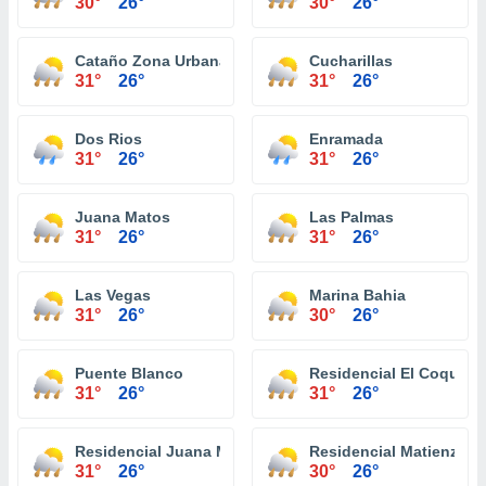
30°
26°
30°
26°
Cataño Zona Urbana
Cucharillas
31°
26°
31°
26°
Dos Rios
Enramada
31°
26°
31°
26°
Juana Matos
Las Palmas
31°
26°
31°
26°
Las Vegas
Marina Bahia
31°
26°
30°
26°
Puente Blanco
Residencial El Coqui
31°
26°
31°
26°
Residencial Juana Matos
Residencial Matienzo C
31°
26°
30°
26°