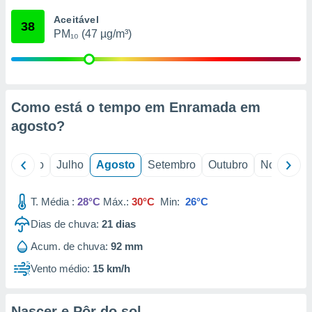
conteúdos.
Aceitável
38
PM₁₀ (47 µg/m³)
ção
ão através
de
,
 e
Como está o tempo em Enramada em
agosto
?
dos,
publicidade
s, estudos
o
Junho
Julho
Agosto
Setembro
Outubro
Novembro
a e
mento de
T. Média :
28°C
Máx.:
30°C
Min:
26°C
ossos 1199
Dias de chuva:
21
dias
eiros
Acum. de chuva:
92 mm
Vento médio:
15 km/h
Nascer e Pôr do sol