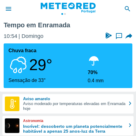
Tempo em Enramada
de
10:54
Domingo
...
 da
empo.pt) foi
Chuva fraca
or
29°
is para
e as
 fornecidas
70%
 qualidade.
Sensação de 33°
0.4 mm
r a este
s das
opções:
Aviso amarelo
Aviso moderado por temperaturas elevadas em Enramada
ookies e
hoje
 forma
Astronomia
e digital
Incrível: descoberto um planeta potencialmente
habitável a apenas 25 anos-luz da Terra
da,