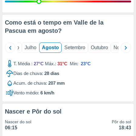
conteúdos.
ção
Como está o tempo em Valle de la
ão através
Pascua em
agosto
?
de
,
 e
o
Junho
Julho
Agosto
Setembro
Outubro
Novembro
dos,
publicidade
T. Média :
27°C
Máx.:
31°C
Min:
23°C
s, estudos
Dias de chuva:
28
dias
a e
mento de
Acum. de chuva:
207 mm
Vento médio:
6 km/h
ossos 1199
eiros
Nascer e Pôr do sol
Nascer do sol
Pôr do sol
06:15
18:43