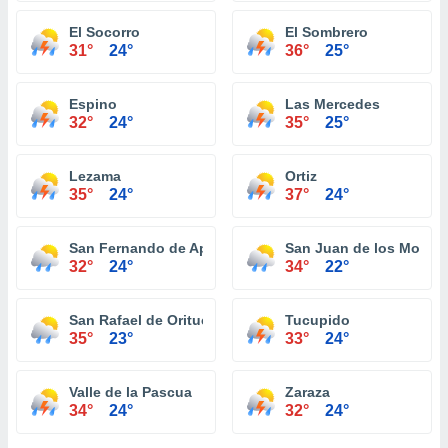
El Socorro
El Sombrero
31°
24°
36°
25°
Espino
Las Mercedes
32°
24°
35°
25°
Lezama
Ortiz
35°
24°
37°
24°
San Fernando de Apure
San Juan de los Morros
32°
24°
34°
22°
San Rafael de Orituco
Tucupido
35°
23°
33°
24°
Valle de la Pascua
Zaraza
34°
24°
32°
24°