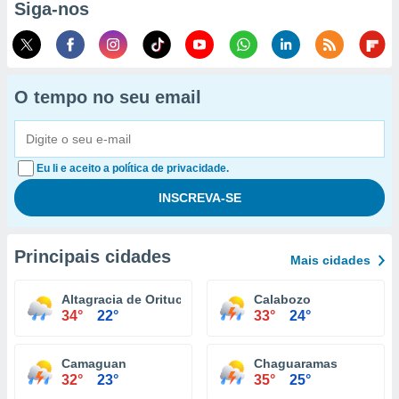
Siga-nos
O tempo no seu email
Eu li e aceito a política de privacidade.
Principais cidades
Mais cidades
Altagracia de Orituco
Calabozo
34°
22°
33°
24°
Camaguan
Chaguaramas
32°
23°
35°
25°