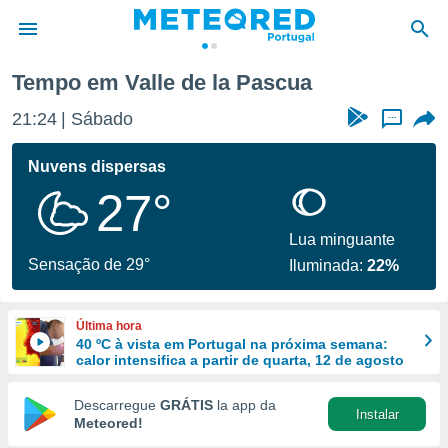
Tempo em Valle de la Pascua
de
21:24
Sábado
...
 da
empo.pt) foi
Nuvens dispersas
or
27°
is para
e as
 fornecidas
Lua minguante
 qualidade.
Sensação de 29°
Iluminada:
22%
r a este
s das
opções:
Última hora
40 ºC à vista em Portugal na próxima semana:
ookies e
calor intensifica a partir de quarta, 12 de agosto
 forma
Descarregue
GRÁTIS
la app da
Instalar
e digital
Meteored!
da,